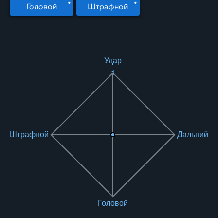
Головой
Штрафной