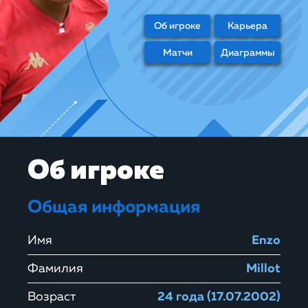
Об игроке
Карьера
Матчи
Диаграммы
Об игроке
Общая информация
Имя
Enzo
Фамилия
Millot
Возраст
24 года (17.07.2002)