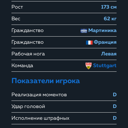
Рост
173 см
Вес
62 кг
Гражданство
Мартиника
Гражданство
Франция
Рабочая нога
Левая
Команда
Stuttgart
Показатели игрока
Реализация моментов
D
Удар головой
D
Исполнение штрафных
D