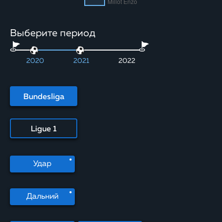
Выберите период
2020
2021
2022
Bundesliga
Ligue 1
Удар
Дальний