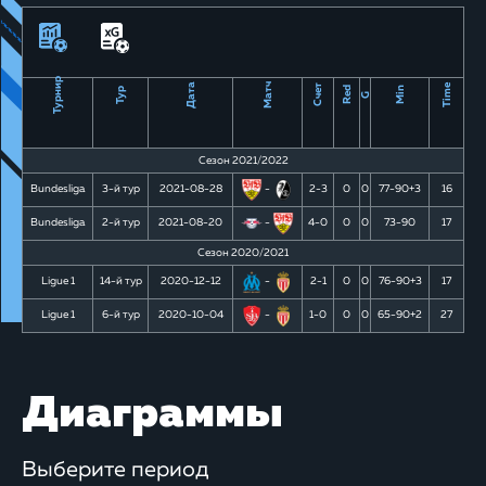
Турнир
Дата
Матч
Time
Счет
Red
Min
Тур
G
Сезон 2021/2022
Bundesliga
3-й тур
2021-08-28
2-3
0
0
77-90+3
16
-
Bundesliga
2-й тур
2021-08-20
4-0
0
0
73-90
17
-
Сезон 2020/2021
Ligue 1
14-й тур
2020-12-12
2-1
0
0
76-90+3
17
-
Ligue 1
6-й тур
2020-10-04
1-0
0
0
65-90+2
27
-
Диаграммы
Выберите период