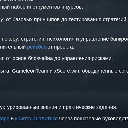
ный набор инструментов и курсов:
гу: от базовых принципов до тестирования стратеги
покеру: стратегии, психология и управление банкро
лнительный
рейкбек
от проекта.
и: от основ блокчейна до управления рисками.
пыта: GameleonTeam и xScore.win, объединённые сег
уктурированные знания и практические задания.
кере
и
крипто-аналитике
через пошаговые руководств