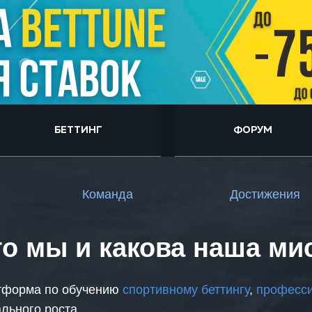
БЕТТИНГ
ФОРУМ
Команда
Достижения
то мы и какова наша ми
атформа по обучению
спортивному беттингу
,
професси
льного роста.