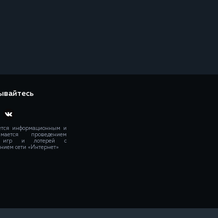
ывайтесь
ется информационным и
мается проведением
х игр и лотерей с
нием сети «Интернет»