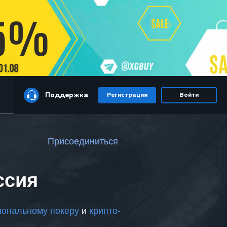
Поддержка
Регистрация
Войти
Присоединиться
ссия
ональному покеру
и
крипто-