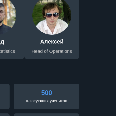
ад
Алексей
atistics
Head of Operations
500
плюсующих учеников