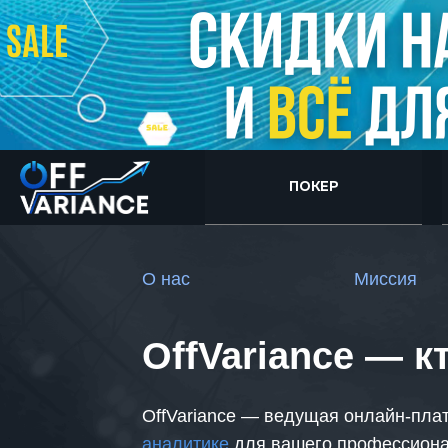
ПОКЕР
О нас
Миссия
OffVariance — к
OffVariance — ведущая онлайн-пл
аналитике
для вашего профессиона