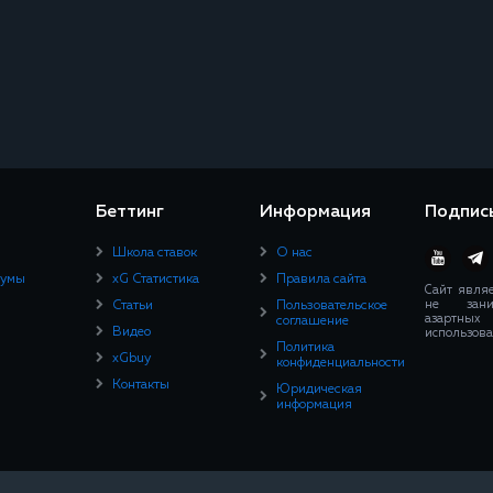
Беттинг
Информация
Подпис
Школа ставок
О нас
румы
xG Статистика
Правила сайта
Сайт явля
не зани
Статьи
Пользовательское
азартны
соглашение
Видео
использова
Политика
xGbuy
конфиденциальности
Контакты
Юридическая
информация