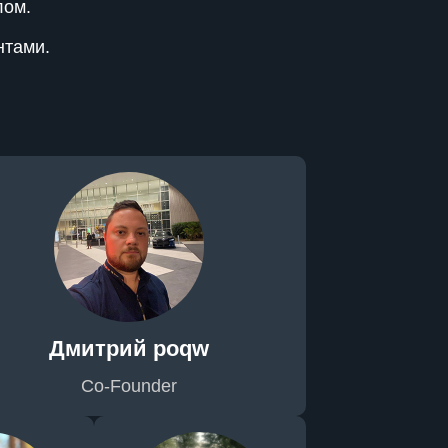
лом.
нтами.
Дмитрий poqw
Co-Founder