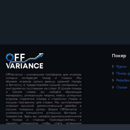
Покер
Курсы
Покер-
OffVariance – уникальная платформа для игроков,
которых интересует покер и ставки. Мы
Рейкбек
обучаем игроков самых разных уровней покеру
и беттингу и предоставляем лучшие материалы и
Статьи
инструменты по ставкам на спорт. В Школе покера
и Школе ставок вы найдёте обучающие
материалы, уникальную теорию, кейсы успешных
игроков, стратегии покера и стратегии ставок и
лучшую программу для ставок. Мы выплачиваем
игрокам высокий дополнительный рейкбек в
лучших покерных румах. Форум OffVariance –
уникальное комьюнити успешных бетторов и
покеристов. Здесь вы найдёте единомышленников
в покере и ставках. Присоединяйтесь к
нашему комьюнити, чтобы стать успешным
игроком!