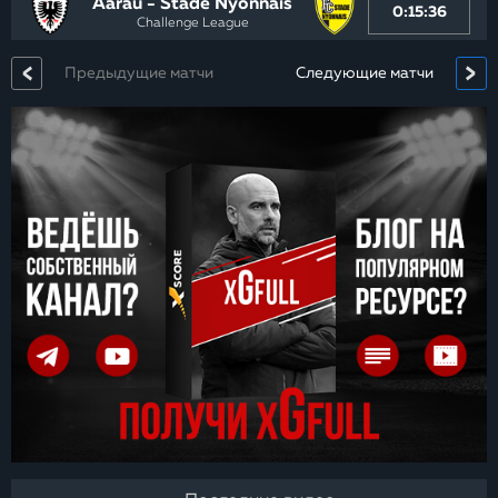
Aarau - Stade Nyonnais
0:15:35
Challenge League
Предыдущие матчи
Следующие матчи