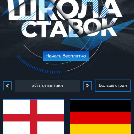
Начать бесплатно
xG статистика
Больше стран