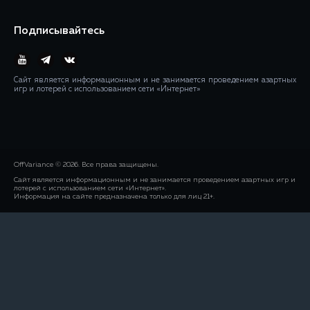
Подписывайтесь
Сайт является информационным и не занимается проведением азартных
игр и лотерей с использованием сети «Интернет»
OffVariance © 2026. Все права защищены.
Сайт является информационным и не занимается проведением азартных игр и
лотерей с использованием сети «Интернет».
Информация на сайте предназначена только для лиц 21+.