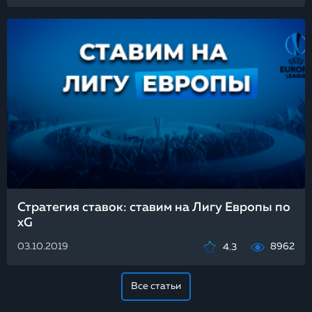
Стратегия ставок: ставим на Лигу Европы по
xG
03.10.2019
8962
4.3
Все статьи