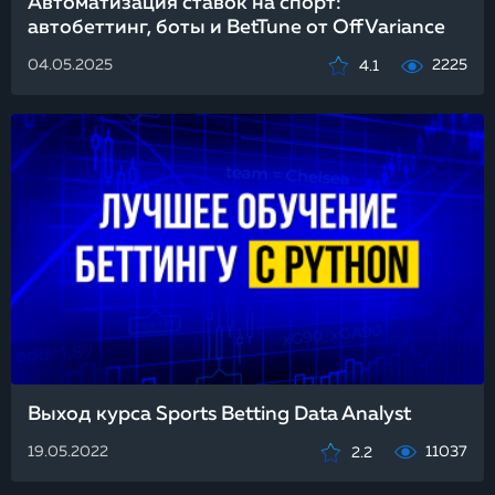
Автоматизация ставок на спорт:
автобеттинг, боты и BetTune от OffVariance
04.05.2025
2225
4.1
Выход курса Sports Betting Data Analyst
19.05.2022
11037
2.2