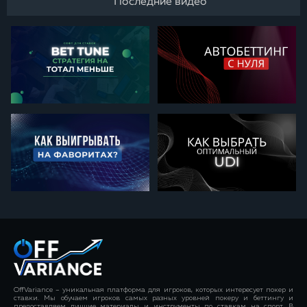
Последние видео
OffVariance – уникальная платформа для игроков, которых интересует покер и
ставки. Мы обучаем игроков самых разных уровней покеру и беттингу и
предоставляем лучшие материалы и инструменты по ставкам на спорт. В