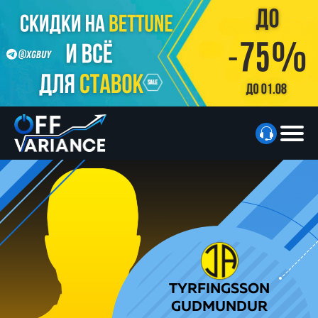
TYRFINGSSON
GUDMUNDUR