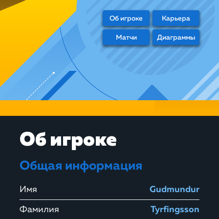
Об игроке
Карьера
Матчи
Диаграммы
Об игроке
Общая информация
Имя
Gudmundur
Фамилия
Tyrfingsson