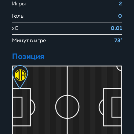
Игры
2
Голы
0
xG
0.01
Минут в игре
73’
Позиция