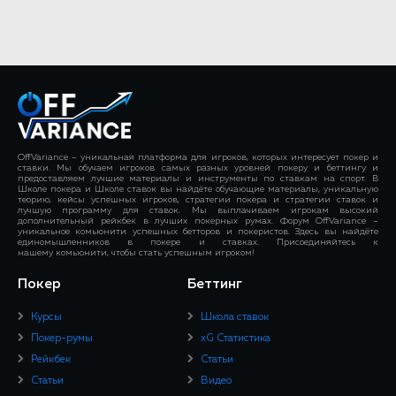
OffVariance – уникальная платформа для игроков, которых интересует покер и
ставки. Мы обучаем игроков самых разных уровней покеру и беттингу и
предоставляем лучшие материалы и инструменты по ставкам на спорт. В
Школе покера и Школе ставок вы найдёте обучающие материалы, уникальную
теорию, кейсы успешных игроков, стратегии покера и стратегии ставок и
лучшую программу для ставок. Мы выплачиваем игрокам высокий
дополнительный рейкбек в лучших покерных румах. Форум OffVariance –
уникальное комьюнити успешных бетторов и покеристов. Здесь вы найдёте
единомышленников в покере и ставках. Присоединяйтесь к
нашему комьюнити, чтобы стать успешным игроком!
Покер
Беттинг
Курсы
Школа ставок
Покер-румы
xG Статистика
Рейкбек
Статьи
Статьи
Видео