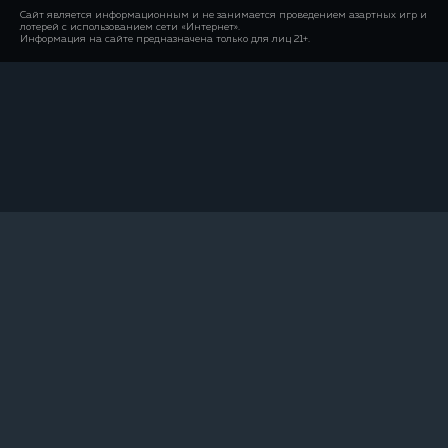
Сайт является информационным и не занимается проведением азартных игр и
лотерей с использованием сети «Интернет».
Информация на сайте предназначена только для лиц 21+.