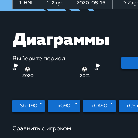
1. HNL
1-й тур
2020-08-16
D. Zag
Диаграммы
Выберите период
2020
2021
Shot90
xG90
xGA90
xGSh
Сравнить с игроком