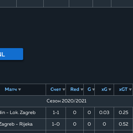
NL
Матч
Счет
Red
G
xG
xGT
Сезон 2020/2021
in - Lok. Zagreb
1-1
0
0
0.03
0.25
Zagreb - Rijeka
1-0
0
0
0
0.52