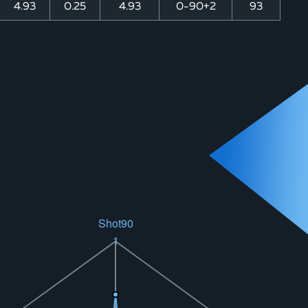
4.93
0.25
4.93
0-90+2
93