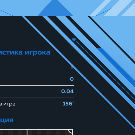
истика игрока
3
0
0.04
в игре
156’
ция