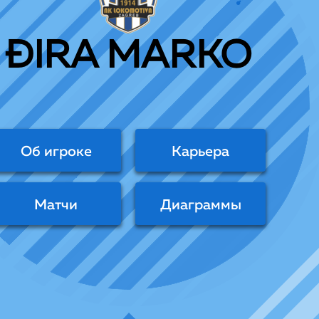
ĐIRA MARKO
Об игроке
Карьера
Матчи
Диаграммы