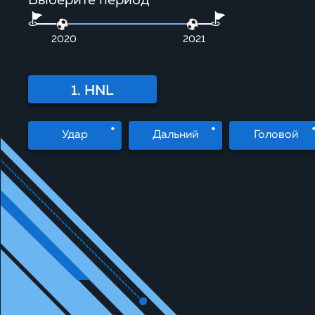
Выберите период
2020
2021
1. HNL
Удар
Дальний
Головой