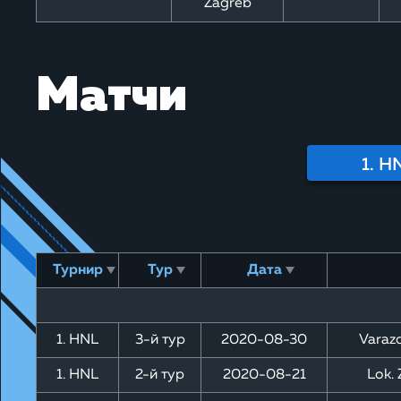
Zagreb
Матчи
1. H
Турнир
Тур
Дата
1. HNL
3-й тур
2020-08-30
Varazd
1. HNL
2-й тур
2020-08-21
Lok. 