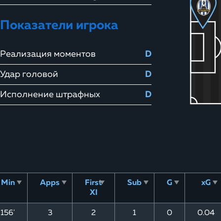
Показатели игрока
Реализация моментов
D
Удар головой
D
Исполнение штрафных
D
Min
Apps
First
Sub
G
xG
XI
156'
3
2
1
0
0.04