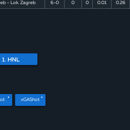
reb - Lok. Zagreb
6-0
0
0
0.01
0.26
1. HNL
ot
xGAShot