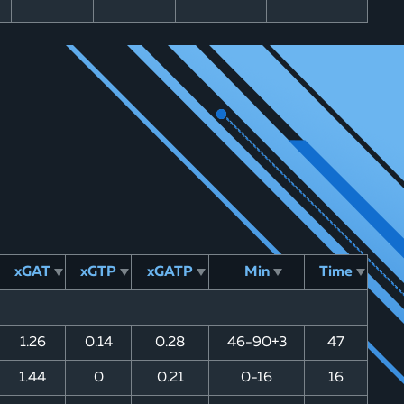
xGAT
xGTP
xGATP
Min
Time
1.26
0.14
0.28
46-90+3
47
1.44
0
0.21
0-16
16