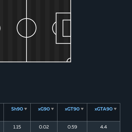
Sh90
xG90
xGT90
xGTA90
1.15
0.02
0.59
4.4