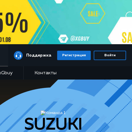
Поддержка
Регистрация
Войти
xGbuy
Контакты
SUZUKI