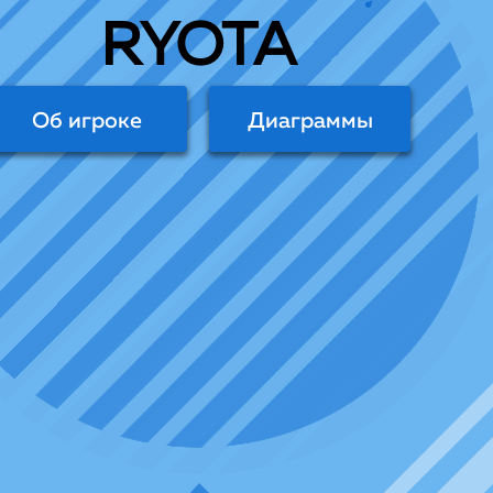
RYOTA
Об игроке
Диаграммы