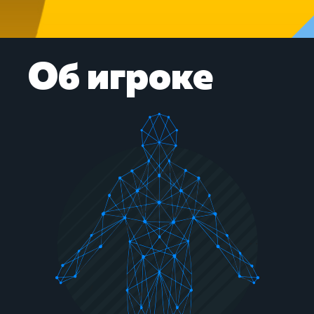
Об игроке