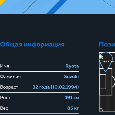
Общая информация
Пози
Имя
Ryota
Фамилия
Suzuki
Возраст
32 года (10.02.1994)
Рост
191 см
Вес
85 кг