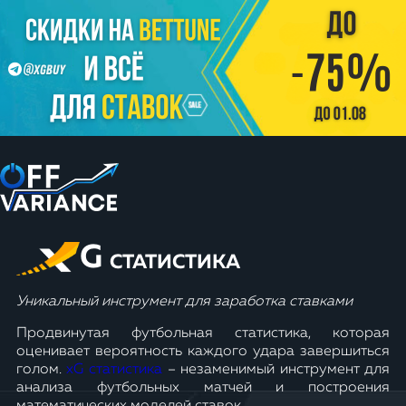
G
СТАТИСТИКА
Уникальный инструмент для заработка ставками
Продвинутая футбольная статистика, которая
оценивает вероятность каждого удара завершиться
голом.
xG статистика
– незаменимый инструмент для
анализа футбольных матчей и построения