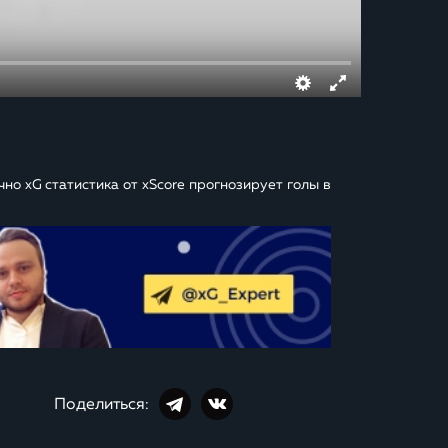
но xG статистика от xScore прогнозирует голы в
Поделиться: