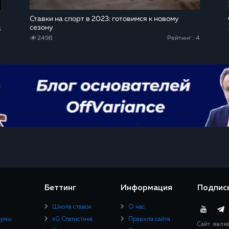
Ставки на спорт в 2023: готовимся к новому
сезону
5
2498
Рейтинг :
4
Беттинг
Информация
Подпис
Школа ставок
О нас
румы
xG Статистика
Правила сайта
Сайт явля