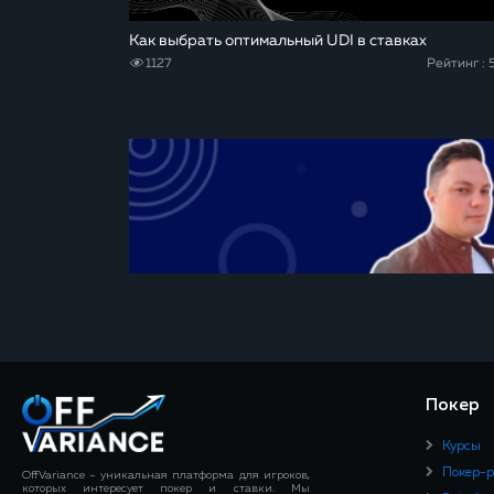
Как выбрать оптимальный UDI в ставках
1127
Рейтинг :
Покер
Курсы
Покер-
OffVariance – уникальная платформа для игроков,
которых интересует покер и ставки. Мы