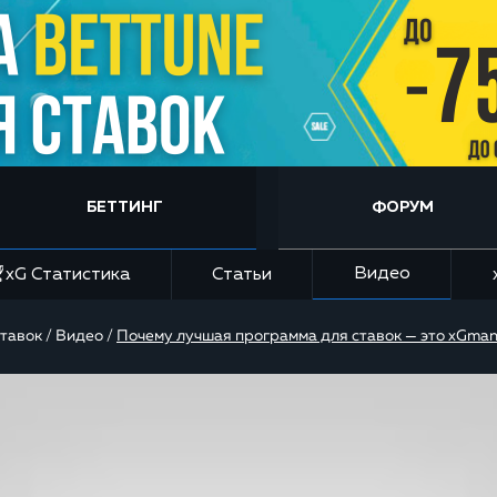
БЕТТИНГ
ФОРУМ
Видео
xG Статистика
Статьи
ставок
Видео
Почему лучшая программа для ставок — это xGma