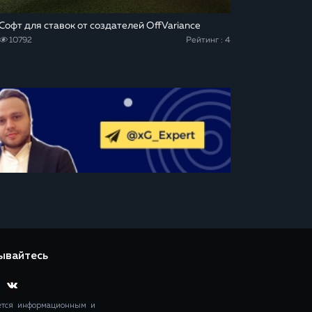
Софт для ставок от создателей OffVariance
10792
Рейтинг :
4
ывайтесь
ется информационным и