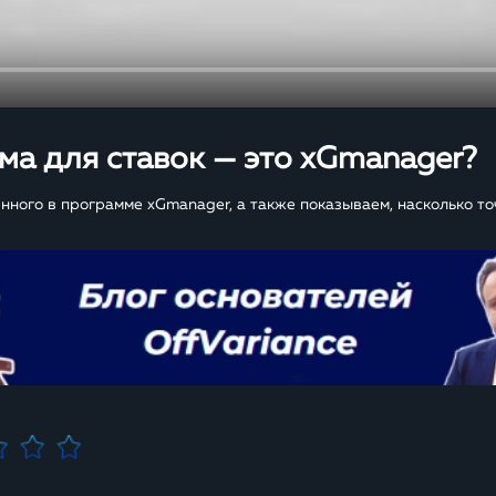
а для ставок — это xGmanager?
енного в программе xGmanager, а также показываем, насколько точ