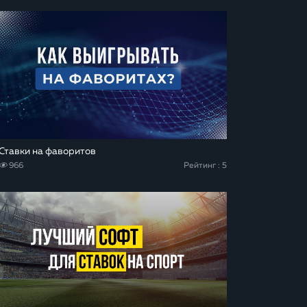
Ставки на фаворитов
966
Рейтинг :
5