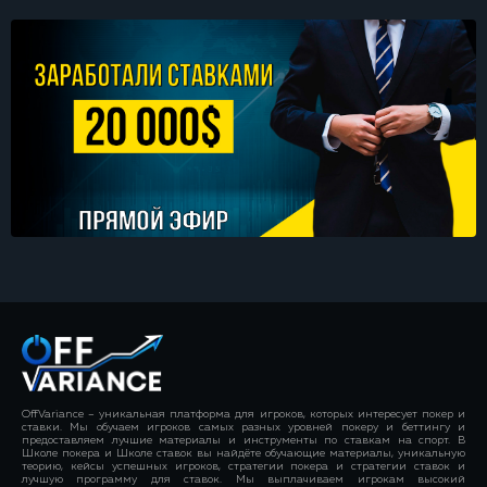
OffVariance – уникальная платформа для игроков, которых интересует покер и
ставки. Мы обучаем игроков самых разных уровней покеру и беттингу и
предоставляем лучшие материалы и инструменты по ставкам на спорт. В
Школе покера и Школе ставок вы найдёте обучающие материалы, уникальную
теорию, кейсы успешных игроков, стратегии покера и стратегии ставок и
лучшую программу для ставок. Мы выплачиваем игрокам высокий