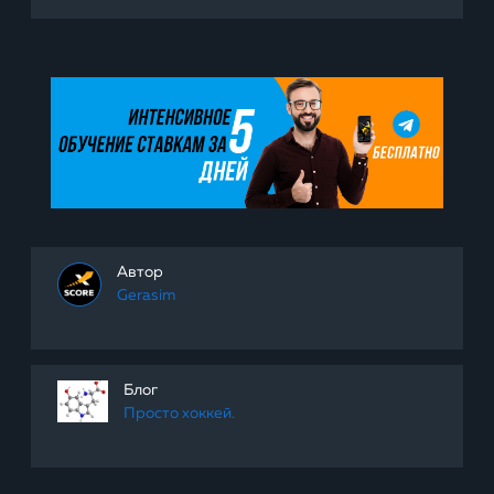
Автор
Gerasim
Блог
Просто хоккей.