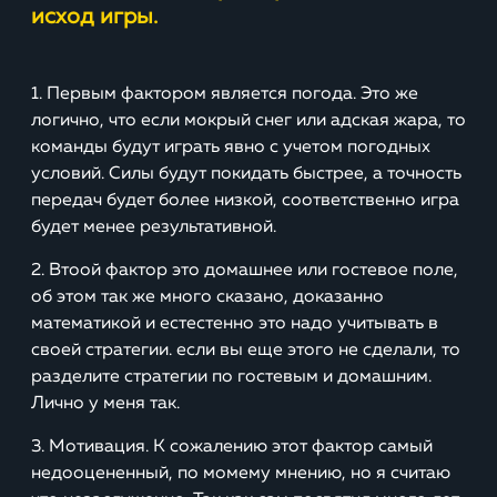
исход игры.
1. Первым фактором является погода. Это же
логично, что если мокрый снег или адская жара, то
команды будут играть явно с учетом погодных
условий. Силы будут покидать быстрее, а точность
передач будет более низкой, соответственно игра
будет менее результативной.
2. Втоой фактор это домашнее или гостевое поле,
об этом так же много сказано, доказанно
математикой и естестенно это надо учитывать в
своей стратегии. если вы еще этого не сделали, то
разделите стратегии по гостевым и домашним.
Лично у меня так.
3. Мотивация. К сожалению этот фактор самый
недооцененный, по момему мнению, но я считаю