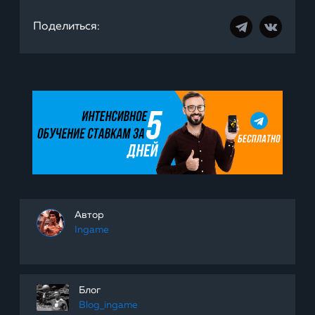
Поделиться:
Автор
Ingame
Блог
Blog_ingame