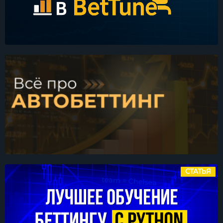
СТАТЬЯ