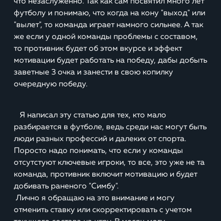
что незаслуженно. Так как сам посвятил много лет
футболу и понимаю, что когда на кону "выход" или
"вылет", то команда играет намного сильнее. А так
же если у одной команды проблемы с составом,
то противник будет об этом вкурсе и эффект
мотивации будет работать на победу, дабы добыть
заветные 3 очка и занести в свою копилку
очередную победу.
Я написал эту статью для тех, кто мало
разбирается в футболе, ведь среди нас могут быть
люди разных профессий и далеких от спорта.
Поросто надо понимать, что если у команды
отсутстуют ключевые игроки, то все, это уже не та
команда, противник включит мотивацию и будет
добивать раненого "Симбу".
Лично я обращаю на это внимание и могу
отменить ставку или скорректировать с учетом