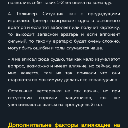
позволить себе таких 1-2 человека на команду.
4. Голкипер. Ситуация как с предыдущими
игроками. Тренер наигрывает одного основного
вратяря и если тот заболеет или получит карточку,
то выходит запасной вратарь и если аппонент
сильный, то такому вратарю будет очень сложно,
могут быть ошибки и голы случаются чаще.
- я не вписал сюда судью, так как мало изучал этот
вопрос, возможно и имеет влияние, но сейчас, как
мне кажется, там их так прижали что они
стараются по максимуму делать все справедливо.
Остальные шестеренки не так важны, но при
отсутствии парочки защитников, так же
увеличиваются шансы на пропущеный гол.
Дополнительне факторы влияющие на