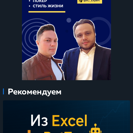
Рекомендуем