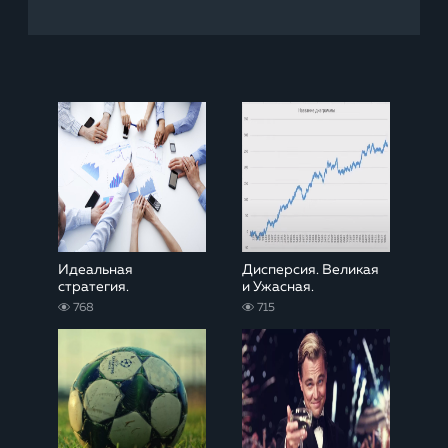
Идеальная
Дисперсия. Великая
стратегия.
и Ужасная.
768
715