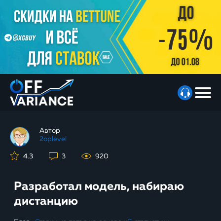
Автор
2oplevel
4.3
3
920
Разработал модель, набираю
дистанцию