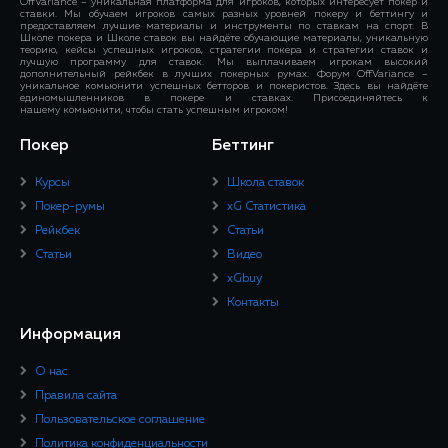
OffVariance – уникальная платформа для игроков, которых интересует покер и
ставки. Мы обучаем игроков самых разных уровней покеру и беттингу и
предоставляем лучшие материалы и инструменты по ставкам на спорт. В
Школе покера и Школе ставок вы найдёте обучающие материалы, уникальную
теорию, кейсы успешных игроков, стратегии покера и стратегии ставок и
лучшую программу для ставок. Мы выплачиваем игрокам высокий
дополнительный рейкбек в лучших покерных румах. Форум OffVariance –
уникальное комьюнити успешных бетторов и покеристов. Здесь вы найдёте
единомышленников в покере и ставках. Присоединяйтесь к
нашему комьюнити, чтобы стать успешным игроком!
Покер
Беттинг
Курсы
Школа ставок
Покер-румы
xG Статистика
Рейкбек
Статьи
Статьи
Видео
xGbuy
Контакты
Информация
О нас
Правила сайта
Пользовательское соглашение
Политика конфиденциальности