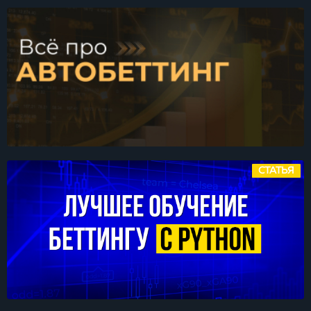
СТАТЬЯ