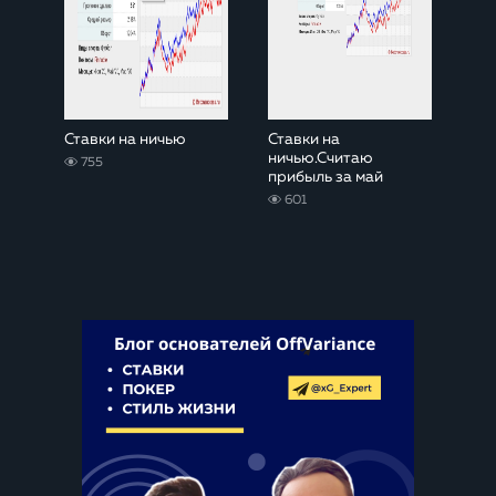
Ставки на ничью
Ставки на
ничью.Считаю
755
прибыль за май
601