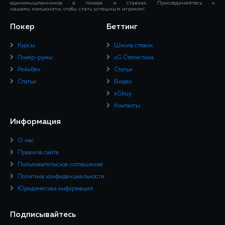
единомышленников в покере и ставках. Присоединяйтесь к
нашему комьюнити, чтобы стать успешным игроком!
Покер
Беттинг
Курсы
Школа ставок
Покер-румы
xG Статистика
Рейкбек
Статьи
Статьи
Видео
xGbuy
Контакты
Информация
О нас
Правила сайта
Пользовательское соглашение
Политика конфиденциальности
Юридическая информация
Подписывайтесь