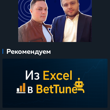
Рекомендуем