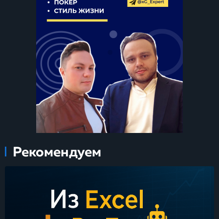
Рекомендуем