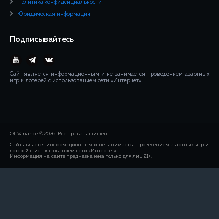
Политика конфиденциальности
Юридическая информация
Подписывайтесь
Сайт является информационным и не занимается проведением азартных
игр и лотерей с использованием сети «Интернет»
OffVariance © 2026. Все права защищены.
Сайт является информационным и не занимается проведением азартных игр и
лотерей с использованием сети «Интернет».
Информация на сайте предназначена только для лиц 21+.