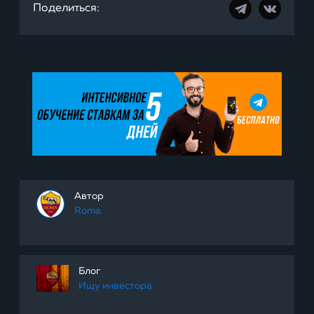
Поделиться:
Автор
Roma
Блог
Ищу инвестора