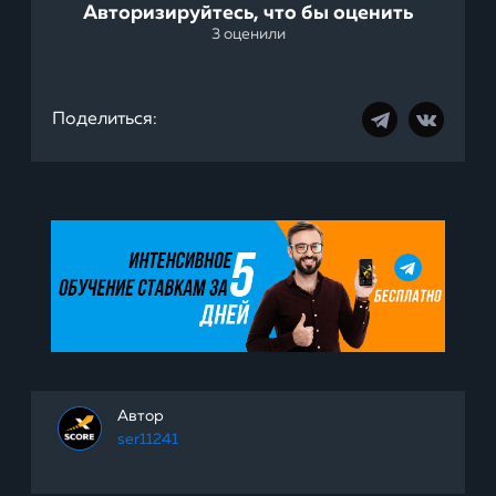
Авторизируйтесь, что бы оценить
3 оценили
Поделиться:
Автор
ser11241