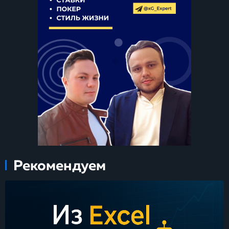
Рекомендуем