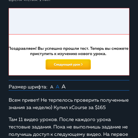
A
Размер шрифта:
A
A
Всем привет! Не терпелось проверить полученные
знания за неделю) Купил xCourse за $165
Там 11 видео уроков. После каждого урока
тестовые задания. Пока не выполнишь задание не
получишь доступ к следующему видео. На первое