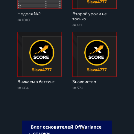
Неделя №2
Второй урок и не
только
1010
611
Вникаем в беттинг
Знакомство
604
570