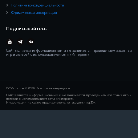
Политика конфиденциальности
Юридическая информация
Подписывайтесь
Сайт является информационным и не занимается проведением азартных
игр и лотерей с использованием сети «Интернет»
OffVariance © 2026. Все права защищены.
Сайт является информационным и не занимается проведением азартных игр и
лотерей с использованием сети «Интернет».
Информация на сайте предназначена только для лиц 21+.