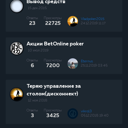
Вывод средств
16 дек 2016
Ответы
Просмотры
Vladpoker2015
23
22725
24.12.2019 11:17
Акции BetOnline poker
10 июл 2019
Ответы
Просмотры
Eternus
6
7200
25.11.2019 03:46
Теряю управление за
столом(дисконнект)
12 ноя 2018
Ответы
Просмотры
vikro13
3
3425
06.12.2018 19:40