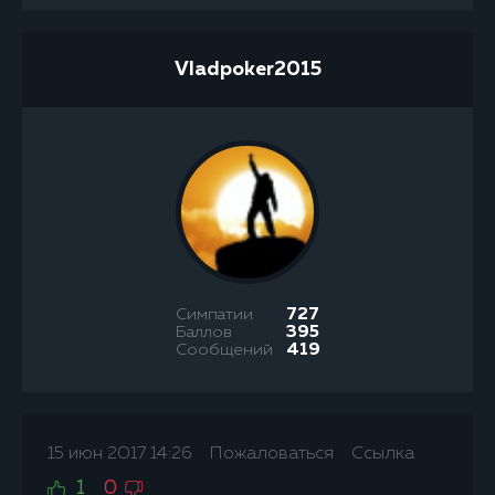
Vladpoker2015
Симпатии
727
Баллов
395
Сообщений
419
15 июн 2017 14:26
Пожаловаться
Ссылка
1
0