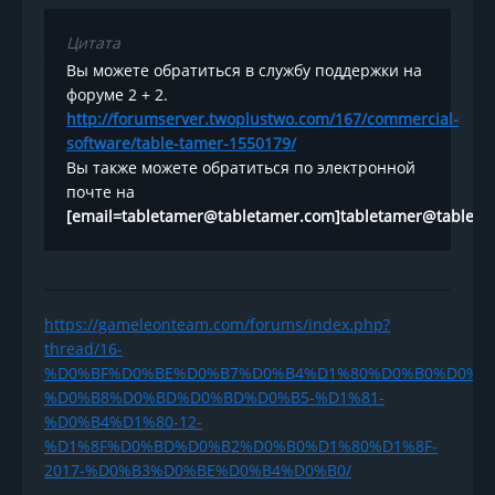
Цитата
Вы можете обратиться в службу поддержки на
форуме 2 + 2.
http://forumserver.twoplustwo.com/167/commercial-
software/table-tamer-1550179/
Вы также можете обратиться по электронной
почте на
[email=tabletamer@tabletamer.com]tabletamer@tableta
https://gameleonteam.com/forums/index.php?
thread/16-
%D0%BF%D0%BE%D0%B7%D0%B4%D1%80%D0%B0%D0%B
%D0%B8%D0%BD%D0%BD%D0%B5-%D1%81-
%D0%B4%D1%80-12-
%D1%8F%D0%BD%D0%B2%D0%B0%D1%80%D1%8F-
2017-%D0%B3%D0%BE%D0%B4%D0%B0/