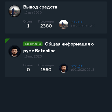
Вывод средств
19 фев 2020
Ответы
Просмотры
Kobalt17
1
2380
19.02.2020 16:03
Закреплена
Общая информация о
руме Betonline
16 янв 2020
Ответы
Просмотры
Steel_glt
0
1560
16.01.2020 22:13