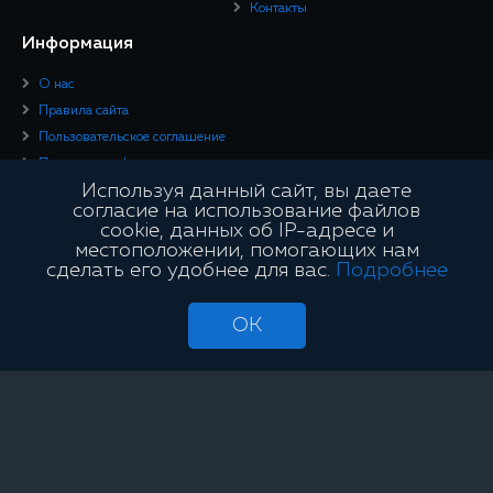
Контакты
Информация
О нас
Правила сайта
Пользовательское соглашение
Политика конфиденциальности
Используя данный сайт, вы даете
Юридическая информация
согласие на использование файлов
cookie, данных об IP-адресе и
Подписывайтесь
местоположении, помогающих нам
сделать его удобнее для вас.
Подробнее
OK
Сайт является информационным и не занимается проведением азартных
игр и лотерей с использованием сети «Интернет»
OffVariance © 2026. Все права защищены.
Сайт является информационным и не занимается проведением азартных игр и