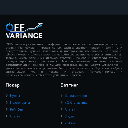
OffVariance – уникальная платформа для игроков, которых интересует покер и
ставки. Мы обучаем игроков самых разных уровней покеру и беттингу и
предоставляем лучшие материалы и инструменты по ставкам на спорт. В
Школе покера и Школе ставок вы найдёте обучающие материалы, уникальную
теорию, кейсы успешных игроков, стратегии покера и стратегии ставок и
лучшую программу для ставок. Мы выплачиваем игрокам высокий
дополнительный рейкбек в лучших покерных румах. Форум OffVariance –
уникальное комьюнити успешных бетторов и покеристов. Здесь вы найдёте
единомышленников в покере и ставках. Присоединяйтесь к
нашему комьюнити, чтобы стать успешным игроком!
Покер
Беттинг
Курсы
Школа ставок
Покер-румы
xG Статистика
Рейкбек
Статьи
Статьи
Видео
xGbuy