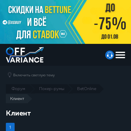
Включить светлую тему
Форум
Покер-румы
BetOnline
Клиент
Клиент
1