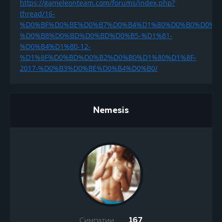
https://gameleonteam.com/forums/index.php?
thread/16-
%D0%BF%D0%BE%D0%B7%D0%B4%D1%80%D0%B0%D0%B
%D0%B8%D0%BD%D0%BD%D0%B5-%D1%81-
%D0%B4%D1%80-12-
%D1%8F%D0%BD%D0%B2%D0%B0%D1%80%D1%8F-
2017-%D0%B3%D0%BE%D0%B4%D0%B0/
Nemesis
Симпатии
167