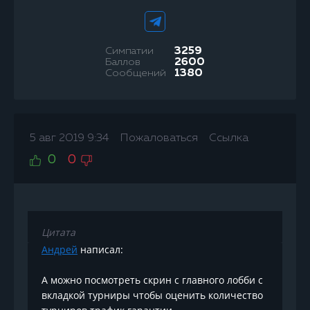
Симпатии
3259
Баллов
2600
Сообщений
1380
5 авг 2019 9:34
Пожаловаться
Ссылка
0
0
Цитата
Андрей
написал:
А можно посмотреть скрин с главного лобби с
вкладкой турниры чтобы оценить количество