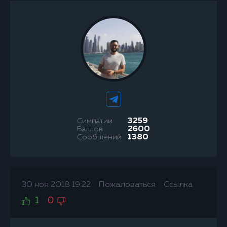
Симпатии
3259
Баллов
2600
Сообщений
1380
30 ноя 2018 19:22
Пожаловаться
Ссылка
1
0