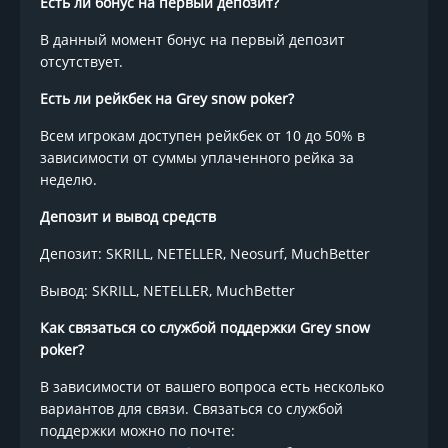
Есть ли бонус на первый депозит?
В данный момент бонус на первый депозит
отсутствует.
Есть ли рейкбек на
Grey
snow
poker?
Всем игрокам доступен рейкбек от 10 до 50% в
зависимости от суммы уплаченного рейка за
неделю.
Депозит и вывод средств
Депозит: SKRILL, NETELLER, Neosurf, MuchBetter
Вывод: SKRILL, NETELLER, MuchBetter
Как связаться со службой поддержки
Grey
snow
poker?
В зависимости от вашего вопроса есть несколько
вариантов для связи. Связаться со службой
поддержки можно по почте: