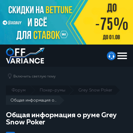
Включить светлую тему
Форум
Покер-румы
Grey Snow Poker
Общая информация о руме Grey Snow Poker
Общая информация о руме Grey
Snow Poker