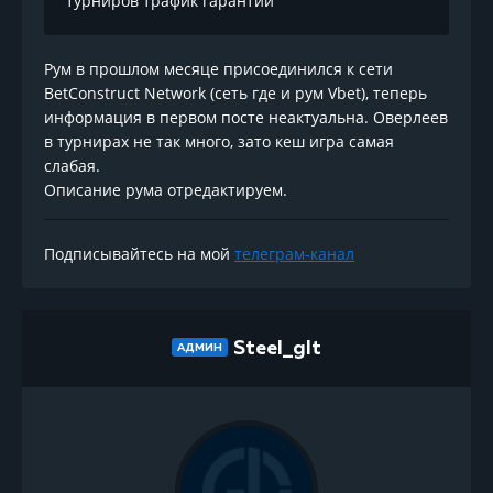
турниров трафик гарантии
Рум в прошлом месяце присоединился к сети
BetConstruct Network (сеть где и рум Vbet), теперь
информация в первом посте неактуальна. Оверлеев
в турнирах не так много, зато кеш игра самая
слабая.
Описание рума отредактируем.
Подписывайтесь на мой
телеграм-канал
Steel_glt
АДМИН