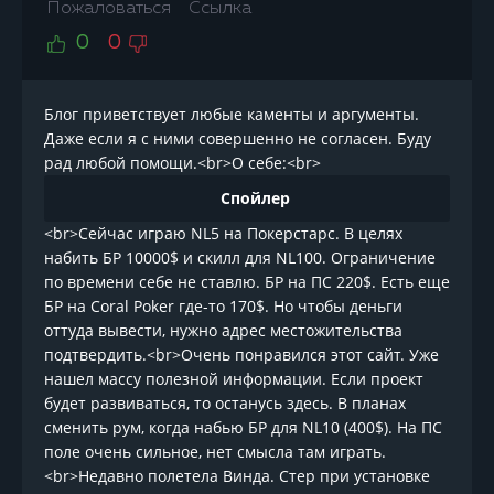
Пожаловаться
Ссылка
0
0
Блог приветствует любые каменты и аргументы.
Даже если я с ними совершенно не согласен. Буду
рад любой помощи.<br>О себе:<br>
Спойлер
<br>Сейчас играю NL5 на Покерстарс. В целях
набить БР 10000$ и скилл для NL100. Ограничение
по времени себе не ставлю. БР на ПС 220$. Есть еще
БР на Coral Poker где-то 170$. Но чтобы деньги
оттуда вывести, нужно адрес местожительства
подтвердить.<br>Очень понравился этот сайт. Уже
нашел массу полезной информации. Если проект
будет развиваться, то останусь здесь. В планах
сменить рум, когда набью БР для NL10 (400$). На ПС
поле очень сильное, нет смысла там играть.
<br>Недавно полетела Винда. Стер при установке