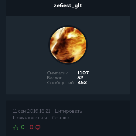
ze6est_glt
Симпатии
1107
Баллов
52
Сообщений
452
11 сен 2016 18:21
Цитировать
Пожаловаться
Ссылка
0
0