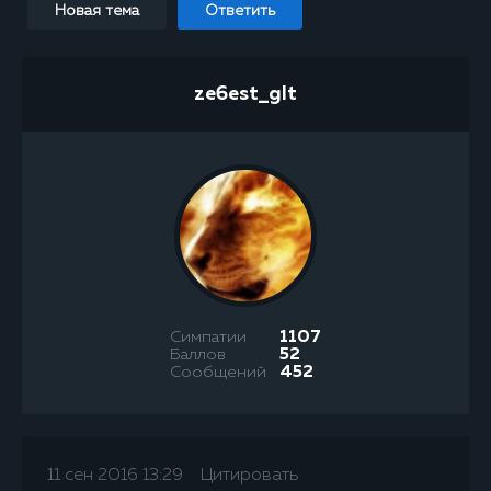
Новая тема
Ответить
ze6est_glt
Симпатии
1107
Баллов
52
Сообщений
452
11 сен 2016 13:29
Цитировать