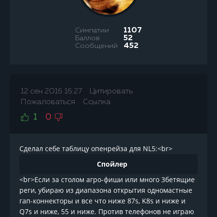
Симпатии
1107
Баллов
52
Сообщений
452
12 сен 2016 16:27
Цитировать
Пожаловаться
Ссылка
1
0
Сделал себе таблицу опенрейза для NL5:<br>
Спойлер
<br>Если за столом агро-фиши или много 3бетящие
реги, убираю из диапазона открытия одномастные
гап-коннекторы и все что ниже 87s, K8s и ниже и
Q7s и ниже, 55 и ниже. Против телефонов не играю