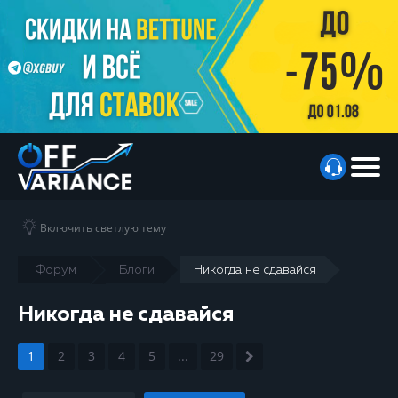
Включить светлую тему
Форум
Блоги
Никогда не сдавайся
Никогда не сдавайся
1
2
3
4
5
...
29