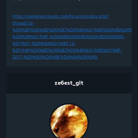
https://gameleonteam.com/forums/index.php?
thread/16-
%D0%BF%D0%BE%D0%B7%D0%B4%D1%80%D0%B0%D0%B
­%D0%B8%D1%8F-%D0%B8%D0%BD%D0%BD%D0%B5-
%D1%81-%D0%B4%D1%80-12-
%D1%8F%D0%BD%D0%B2%D0%B0%D1%80%D1%8F-
2017-%D0%B3%D0%BE%D0%B4%D0%B0/
ze6est_glt