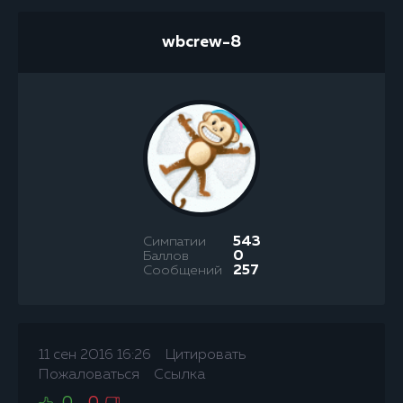
wbcrew-8
Симпатии
543
Баллов
0
Сообщений
257
11 сен 2016 16:26
Цитировать
Пожаловаться
Ссылка