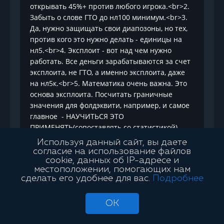
открывать 45%+ против любого игрока.<br>2.
Забыть о слове ГТО до нл100 минимум.<br>3.
Да, нужно защищать свои диапозоны, но тех,
против кого это нужно делать - единицы на
нл5.<br>4. Эксплоит - вот над чем нужно
работать. Все деньги зарабатываются за счет
эксплоита, не ГТО, а именно эксплоита, даже
на нл5к.<br>5. Математика очень важна. Это
основа эксплоита. Посчитать граничные
значения для фолдэквити, например, и самое
главное - НАУЧИТЬСЯ ЭТО
ПРИМЕНЯТЬ(сопоставлять со статистикой).
Уверен - можно играть на нл5 в + не смотря в
Используя данный сайт, вы даете
свои карты.<br>6. Сделать упор в теории на
согласие на использование файлов
игру с фишами. Это требует меньше времени,
cookie, данных об IP-адресе и
местоположении, помогающих нам
чем теория против регов, и выхлоп намного
сделать его удобнее для вас.
Подробнее
больше.<br>7. Нотсы. очень важны на
микролимитах. Научиться их быстро
OK
записывать и уметь применять.<br>8. Селект
столов.<br>Вот основы, если в них