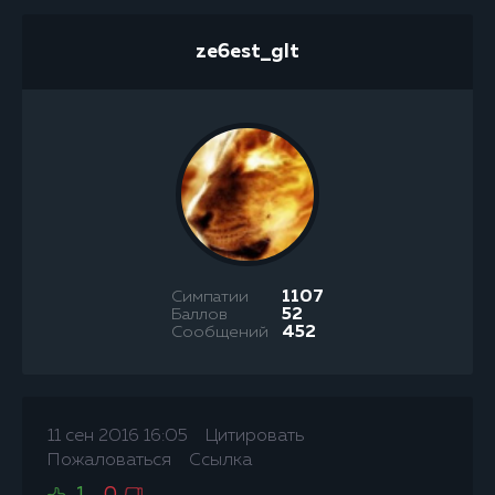
ze6est_glt
Симпатии
1107
Баллов
52
Сообщений
452
11 сен 2016 16:05
Цитировать
Пожаловаться
Ссылка