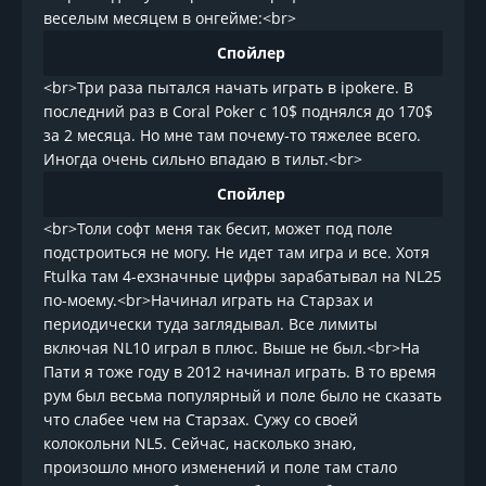
веселым месяцем в онгейме:<br>
Спойлер
<br>Три раза пытался начать играть в ipokere. В
последний раз в Coral Poker с 10$ поднялся до 170$
за 2 месяца. Но мне там почему-то тяжелее всего.
Иногда очень сильно впадаю в тильт.<br>
Спойлер
<br>Толи софт меня так бесит, может под поле
подстроиться не могу. Не идет там игра и все. Хотя
Ftulka там 4-ехзначные цифры зарабатывал на NL25
по-моему.<br>Начинал играть на Старзах и
периодически туда заглядывал. Все лимиты
включая NL10 играл в плюс. Выше не был.<br>На
Пати я тоже году в 2012 начинал играть. В то время
рум был весьма популярный и поле было не сказать
что слабее чем на Старзах. Сужу со своей
колокольни NL5. Сейчас, насколько знаю,
произошло много изменений и поле там стало