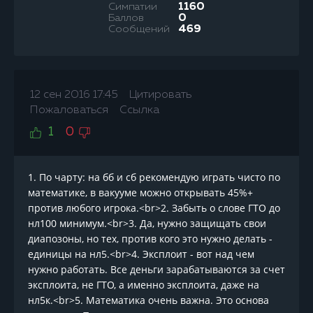
Симпатии
1160
Баллов
0
Сообщений
469
12 сен 2016 17:45
Цитировать
Пожаловаться
Ссылка
1
0
1. По чарту: на бб и сб рекомендую играть чисто по
математике, в вакууме можно открывать 45%+
против любого игрока.<br>2. Забыть о слове ГТО до
нл100 минимум.<br>3. Да, нужно защищать свои
диапозоны, но тех, против кого это нужно делать -
единицы на нл5.<br>4. Эксплоит - вот над чем
нужно работать. Все деньги зарабатываются за счет
эксплоита, не ГТО, а именно эксплоита, даже на
нл5к.<br>5. Математика очень важна. Это основа