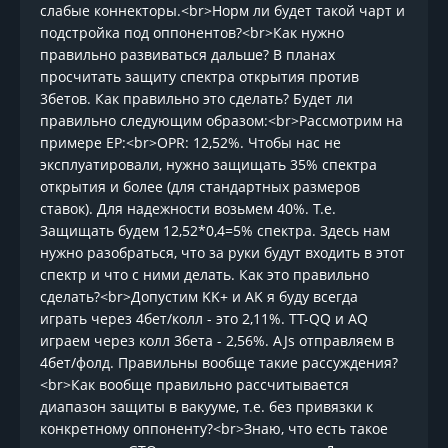
слабые коннекторы.<br>Норм ли будет такой чарт и
подстройка под оппонентов?<br>Как нужно
правильно развиваться дальше? В планах
просчитать защиту спектра открытия против
3бетов. Как правильно это сделать? Будет ли
правильно следующим образом:<br>Рассмотрим на
примере EP:<br>OPR: 12,52%. Чтобы нас не
эксплуатировали, нужно защищать 35% спектра
открытия и более (для стандартных размеров
ставок). Для надежности возьмем 40%. Т.е.
Защищать будем 12,52*0,4=5% спектра. Здесь нам
нужно разобраться, что за руки будут входить в этот
спектр и что с ними делать. Как это правильно
сделать?<br>Допустим KK+ и AK я буду всегда
играть через 4бет/колл - это 2,11%. TT-QQ и AQ
играем через колл 3бета - 2,56%. AJs отправляем в
4бет/фолд. Правильны вообще такие рассуждения?
<br>Как вообще правильно рассчитывается
диапазон защиты в вакууме, т.е. без привязки к
конкретному оппоненту?<br>Знаю, что есть такое