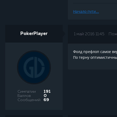
Начало пути...
PokerPlayer
1 май 2016 11:45
Пож
Фолд префлоп самое вер
По терну оптимистичны
Симпатии
191
Баллов
0
Сообщений
69