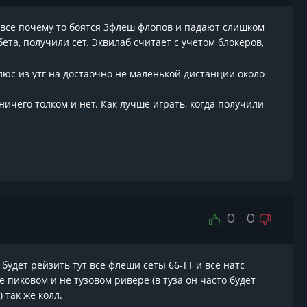
то все почему то боятся 3флеш флопов и падают слишком
ета, получили сет. Эквилаб считает с учетом блокеров,
юс из утг на достаочно не маленькой дистанции около
ичего толком и нет. Как лучше играть, когда получили
0
0
 будет рейзить тут все флеши сеты 66-ТТ и все натс
е пиковом и не тузовом ривере (в туза он часто будет
 так же колл.