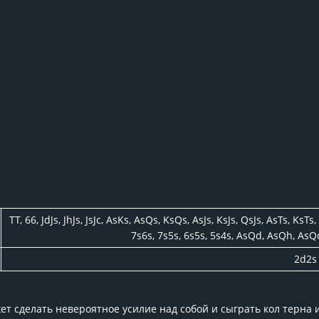
%
TT, 66, JdJs, JhJs, JsJc, AsKs, AsQs, KsQs, AsJs, KsJs, QsJs, AsTs, KsTs
7s6s, 7s5s, 6s5s, 5s4s, AsQd, AsQh, AsQc,
%
2d2s
ет сделать невероятное усилие над собой и сыграть кол терна 