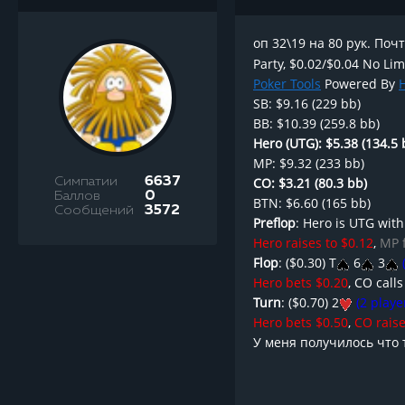
оп 32\19 на 80 рук. Поч
Party, $0.02/$0.04 No Lim
Poker Tools
Powered By
SB: $9.16 (229 bb)
BB: $10.39 (259.8 bb)
Hero (UTG): $5.38 (134.5 
MP: $9.32 (233 bb)
Симпатии
6637
CO: $3.21 (80.3 bb)
Баллов
0
BTN: $6.60 (165 bb)
Сообщений
3572
Preflop
: Hero is UTG with
Hero raises to $0.12
,
MP 
Flop
: ($0.30) T
6
3
(
Hero bets $0.20
, CO call
Turn
: ($0.70) 2
(2 playe
Hero bets $0.50
,
CO raise
У меня получилось что т