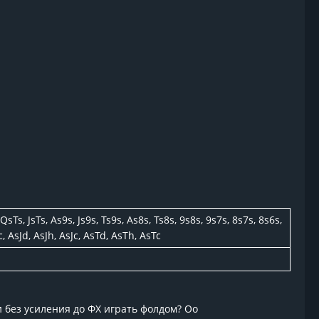
, QsTs, JsTs, As9s, Js9s, Ts9s, As8s, Ts8s, 9s8s, 9s7s, 8s7s, 8s6s,
 AsJd, AsJh, AsJc, AsTd, AsTh, AsTc
и без усиления до ФХ играть фолдом? Оо