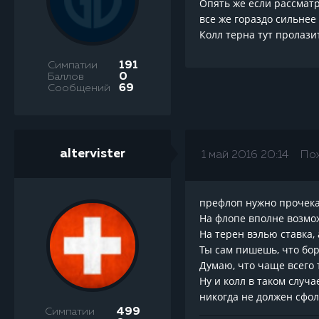
Опять же если рассматр
все же гораздо сильнее
Колл терна тут пролази
Симпатии
191
Баллов
0
Сообщений
69
altervister
1 май 2016 20:14
По
префлоп нужно прочекат
На флопе вполне возмож
На терен вэлью ставка, 
Ты сам пишешь, что бор
Думаю, что чаще всего 
Ну и колл в таком случа
никогда не должен сфол
Симпатии
499