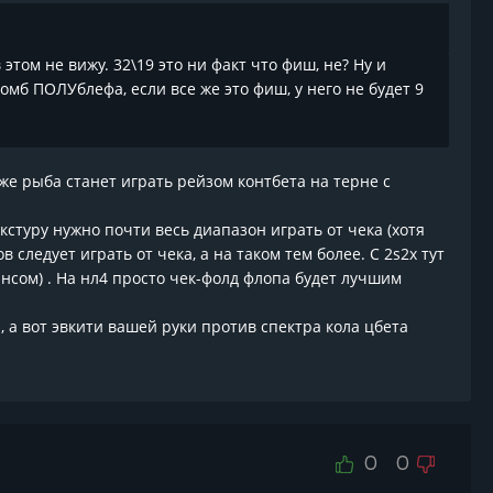
этом не вижу. 32\19 это ни факт что фиш, не? Ну и
омб ПОЛУблефа, если все же это фиш, у него не будет 9
же рыба станет играть рейзом контбета на терне с
екстуру нужно почти весь диапазон играть от чека (хотя
следует играть от чека, а на таком тем более. С 2s2x тут
ансом) . На нл4 просто чек-фолд флопа будет лучшим
, а вот эвкити вашей руки против спектра кола цбета
0
0