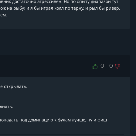
ивник достаточно агрессивен. Но по опыту диапазон тут
ж на рыбу) и я бы играл колл по терну, и рыл бы ривер.
ием.
0
0
не открывать.
лнять.
не попадать под доминацию к фулам лучше, ну и фиш