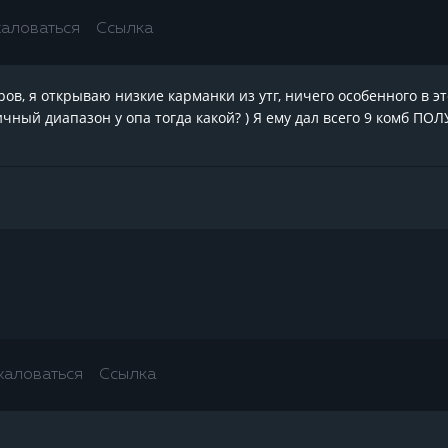
аловаться
Ссылка
в, я открываю низкие карманки из утг, ничего особенного в это
ный диапазон у опа тогда какой? ) Я ему дал всего 9 комб ПОЛУ
аловаться
Ссылка