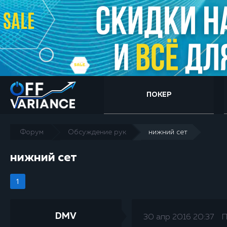
ПОКЕР
Форум
Обсуждение рук
нижний сет
нижний сет
1
DMV
30 апр 2016 20:37
П