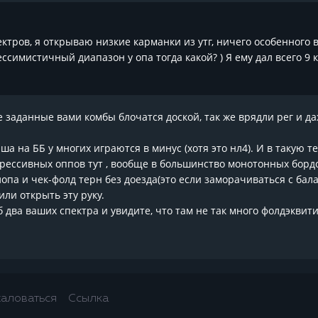
тров, я открываю низкие карманки из утг, ничего особенного в 
ссимистичный диапазон у опа тогда какой? ) Я ему дал всего 9 к
 заданные вами комбы блочатся доской, так же врядли рег и да
ша на ББ у многих играются в минус (хотя это нл4). И в такую т
грессивных оппов тут , вообще в большинство монотонных бордов 
лопа и чек-фолд терн без доезда(это если заморачиваться с бал
ли открыть эту руку.
б два ваших спектра и увидите, что там не так много фолдэквити
аловаться
Ссылка