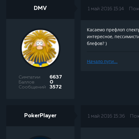
DMV
1 май 2016 15:14
Пож
Касаемо префлоп спектро
интересное, пессимистич
блефов? )
Начало пути...
Симпатии
6637
Баллов
0
Сообщений
3572
PokerPlayer
1 май 2016 15:36
Пож