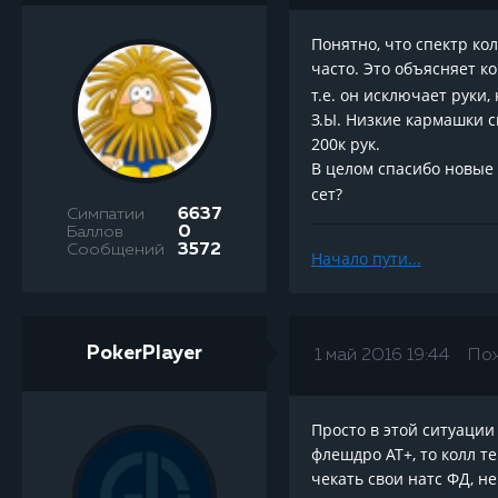
Понятно, что спектр ко
часто. Это объясняет к
т.е. он исключает руки,
З.Ы. Низкие кармашки с
200к рук.
В целом спасибо новы
сет?
Симпатии
6637
Баллов
0
Сообщений
3572
Начало пути...
PokerPlayer
1 май 2016 19:44
По
Просто в этой ситуации 
флешдро AT+, то колл те
чекать свои натс ФД, не