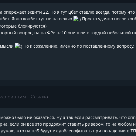
ла опережает эквити 22. Но я тут цбет ставлю всегда, потому ч
онбет. Явно конбет тут не на велью
Просто удачно после конб
 которые блокируются)
порный вопрос, на на ФРе нл10 они шли в гордый небольшой пл
е мысли
Но к сожалению, именно по поставленному вопросу, н
жаловаться
Ссылка
можно было не оказаться. Ну а так если рассматривать, что опп
рна, если он все это продолжит ставить ривером, то на любом н
 думаю, что на нл5 будут их доблевофывать при попадении в ТП)