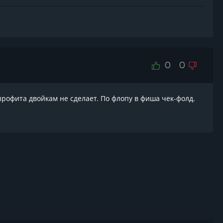
0
0
рофита двойкам не сделает. По флопу в фиша чек-фолд.