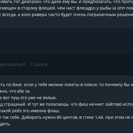
ивать тот диапазон, что дали ему вы, и предполагать, что прот
 смещен в сторону флешей, чем наст флешдро у рыбы (а опп похо
т всегда, а колл ривера часто будет очень пограничным решен
жаловаться
Ссылка
ь по базе. если у тебя мелкие покеты в плюсе, то почемпу бы 
но, что кбе ок.
а вот пуш это уже не вэлью.
д страшный. И тут же полагаешь, что фиш начнет лайтово испо
такой рейз это именно флаш.
е так себе. Добирать нужно 80 центов, в стеке 1,44. при этом 
дить.