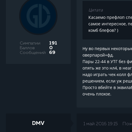
Цитата
Касаемо префлоп спек
самое интересное, пе
комб блефов? )
Симпатии
191
Баллов
0
Ну во первых некоторые
Сообщений
69
оверпарой+фд.
Пары 22-44 в УТГ без фи
опять же это нл4, в неа
надо играть чек-колл ф
решением, если уж реши
Просто вбейте в эквила
очень плохое.
DMV
1 май 2016 19:15
Пож