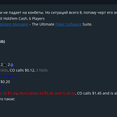
ти не падает на конбеты. Но ситуаций всего 8, потому черт его 
it Hold'em Cash, 6 Players
Holdem Manager
- The Ultimate
Poker Software
Suite.
bb)
 2
2
folds
, CO calls $0.12,
3 folds
2 players)
s $0.20
rs)
s to $1.44
,
Hero raises to $5.06 and is all-in
, CO calls $1.45 and is al
о такое: