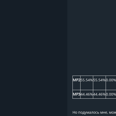
MP2
55.54%
55.54%
0.00
MP3
44.46%
44.46%
0.00
Но подумалось мне, мож