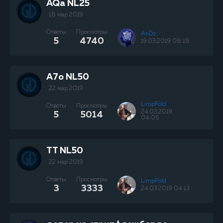
AQa NL25
18 мар 2019
Ответы
Просмотры
AnDz
5
4740
19.03.2019 08:18
A7o NL50
22 мар 2019
LimpFold
Ответы
Просмотры
24.03.2019
5
5014
04:05
TT NL50
22 мар 2019
Ответы
Просмотры
LimpFold
3
3333
24.03.2019 04:13