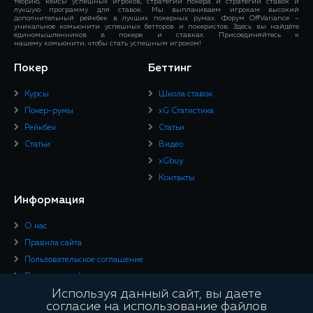
теорию, кейсы успешных игроков, стратегии покера и стратегии ставок и
лучшую программу для ставок. Мы выплачиваем игрокам высокий
дополнительный рейкбек в лучших покерных румах. Форум OffVariance –
уникальное комьюнити успешных бетторов и покеристов. Здесь вы найдёте
единомышленников в покере и ставках. Присоединяйтесь к
нашему комьюнити, чтобы стать успешным игроком!
Покер
Беттинг
Курсы
Школа ставок
Покер-румы
xG Статистика
Рейкбек
Статьи
Статьи
Видео
xGbuy
Контакты
Информация
О нас
Правила сайта
Пользовательское соглашение
Политика конфиденциальности
Используя данный сайт, вы даете
Юридическая информация
согласие на использование файлов