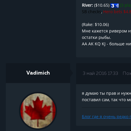
River:
($10.65)
(3 pla
SB checks
,
Hero bets $4.
(Rake: $10.06)
Мне кажется ривером ну
остатки рыбы.
AA AK KQ KJ - больше н
Vadimich
3 май 2016 17:33
Пож
я думаю ты прав и нужно
поставил сам, так что м
Блог где я очень редко 