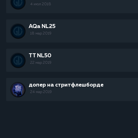
4 июл 2018
AQa NL25
18 мар 2019
TT NL50
22 мар 2019
допер на стритфлешборде
24 мар 2019