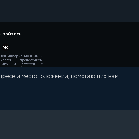
ывайтесь
ется информационным и
мается проведением
х игр и лотерей с
нием сети «Интернет»
-адресе и местоположении, помогающих нам