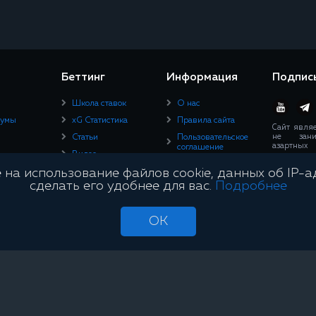
Беттинг
Информация
Подпис
Школа ставок
О нас
румы
xG Статистика
Правила сайта
Сайт явля
не зани
Статьи
Пользовательское
азартны
соглашение
Видео
использова
Политика
е на использование файлов cookie, данных об IP
xGbuy
конфиденциальности
сделать его удобнее для вас.
Подробнее
Контакты
Юридическая
информация
OK