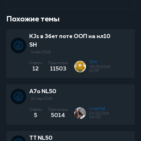
Похожие темы
KJs в 3бет поте ООП на нл10
SH
5 май 2018
DMV
Ответы
Просмотры
08.05.2018
12
11503
16:09
A7o NL50
22 мар 2019
LimpFold
Ответы
Просмотры
24.03.2019
5
5014
04:05
TT NL50