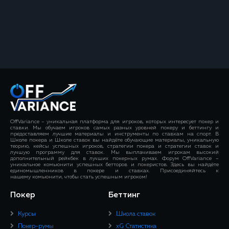
OffVariance – уникальная платформа для игроков, которых интересует покер и
ставки. Мы обучаем игроков самых разных уровней покеру и беттингу и
предоставляем лучшие материалы и инструменты по ставкам на спорт. В
Школе покера и Школе ставок вы найдёте обучающие материалы, уникальную
теорию, кейсы успешных игроков, стратегии покера и стратегии ставок и
лучшую программу для ставок. Мы выплачиваем игрокам высокий
дополнительный рейкбек в лучших покерных румах. Форум OffVariance –
уникальное комьюнити успешных бетторов и покеристов. Здесь вы найдёте
единомышленников в покере и ставках. Присоединяйтесь к
нашему комьюнити, чтобы стать успешным игроком!
Покер
Беттинг
Курсы
Школа ставок
Покер-румы
xG Статистика