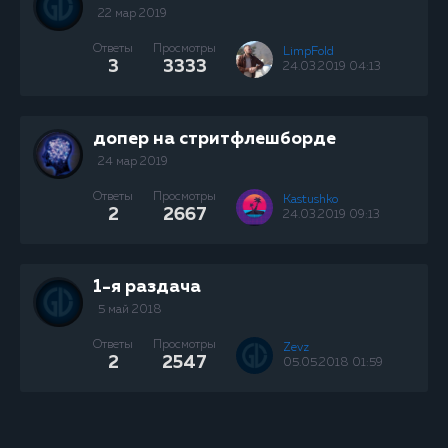
22 мар 2019
Ответы
Просмотры
LimpFold
3
3333
24.03.2019 04:13
допер на стритфлешборде
24 мар 2019
Ответы
Просмотры
Kastushko
2
2667
24.03.2019 09:13
1-я раздача
5 май 2018
Ответы
Просмотры
Zevz
2
2547
05.05.2018 01:59