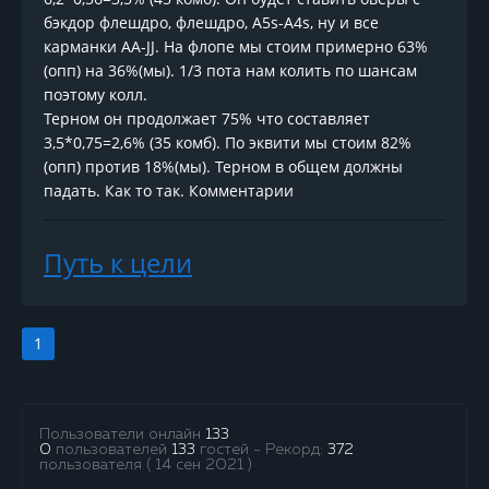
бэкдор флешдро, флешдро, А5s-A4s, ну и все
карманки AA-JJ. На флопе мы стоим примерно 63%
(опп) на 36%(мы). 1/3 пота нам колить по шансам
поэтому колл.
Терном он продолжает 75% что составляет
3,5*0,75=2,6% (35 комб). По эквити мы стоим 82%
(опп) против 18%(мы). Терном в общем должны
падать. Как то так. Комментарии
Путь к цели
1
Пользователи онлайн
133
0
пользователей
133
гостей - Рекорд:
372
пользователя ( 14 сен 2021 )