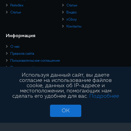
Рейкбек
Статьи
Статьи
Видео
xGbuy
Контакты
Информация
О нас
Правила сайта
Пользовательское соглашение
Политика конфиденциальности
Используя данный сайт, вы даете
Юридическая информация
согласие на использование файлов
cookie, данных об IP-адресе и
Подписывайтесь
местоположении, помогающих нам
сделать его удобнее для вас.
Подробнее
OK
Сайт является информационным и не занимается проведением азартных
игр и лотерей с использованием сети «Интернет»