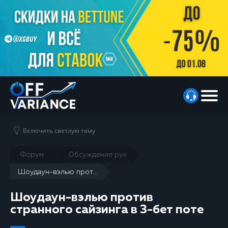
Включить светлую тему
Форум
Обсуждение рук
Шоудаун-вэлью против странного сайзинга в 3-бет поте
Шоудаун-вэлью против
странного сайзинга в 3-бет поте