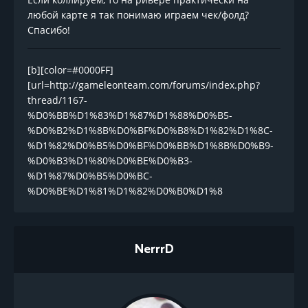
любой карте я так понимаю играем чек/фолд?
Спасибо!
[b][color=#0000FF]
[url=http://gameleonteam.com/forums/index.php?
thread/1167-
%D0%BB%D1%83%D1%87%D1%88%D0%B5-
%D0%B2%D1%8B%D0%BF%D0%B8%D1%82%D1%8C-
%D1%82%D0%B5%D0%BF%D0%BB%D1%8B%D0%B9-
%D0%B3%D1%80%D0%BE%D0%B3-
%D1%87%D0%B5%D0%BC-
%D0%BE%D1%81%D1%82%D0%B0%D1%8
NerrrD