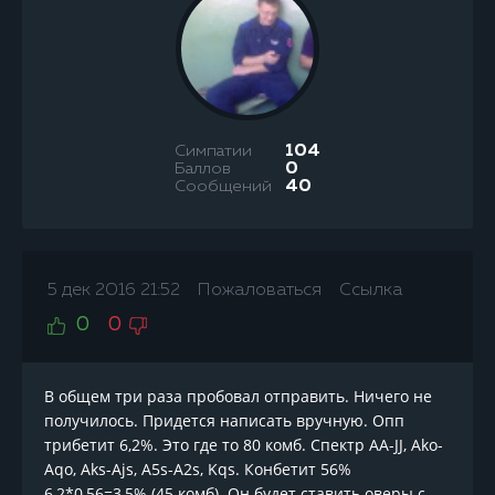
Симпатии
104
Баллов
0
Сообщений
40
5 дек 2016 21:52
Пожаловаться
Ссылка
0
0
В общем три раза пробовал отправить. Ничего не
получилось. Придется написать вручную. Опп
трибетит 6,2%. Это где то 80 комб. Спектр AA-JJ, Ako-
Aqo, Aks-Ajs, A5s-A2s, Kqs. Конбетит 56%
6,2*0,56=3,5% (45 комб). Он будет ставить оверы с