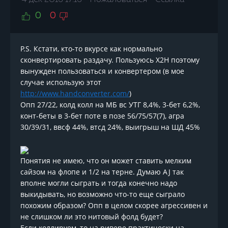
4 дек 2016 17:16
Пожаловаться
Ссылка
0
0
P.S. Кстати, кто-то вкурсе как нормально
сконвертировать раздачу. Пользуюсь Х2Н поэтому
вынужден пользоваться и конвертером (в мое
случае использую этот
http://www.handconverter.com/
)
Опп 27/22, колд колл на МБ вс УТГ 8,4%, 3-бет 6,2%,
конт-беты в 3-бет поте в позе 56/75/57(7), агра
30/39/31, ввсф 44%, втсд 24%, выигрыш на ШД 45%
Понятия не имею, что он может ставить мелким
сайзом на флопе и 1/2 на терне. Думаю AJ так
вполне могли сыграть и тогда конечно надо
выкидывать, но возможно что-то еще сыграло
похожим образом? Опп в целом скорее агрессивен и
не слишком ли это нитовый фолд будет?
Если коллируем, то на ривере практически на