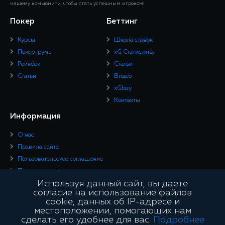
нашему комьюнити, чтобы стать успешным игроком!
Покер
Беттинг
Курсы
Школа ставок
Покер-румы
xG Статистика
Рейкбек
Статьи
Статьи
Видео
xGbuy
Контакты
Информация
О нас
Правила сайта
Пользовательское соглашение
Политика конфиденциальности
Используя данный сайт, вы даете
Юридическая информация
согласие на использование файлов
cookie, данных об IP-адресе и
Подписывайтесь
местоположении, помогающих нам
сделать его удобнее для вас.
Подробнее