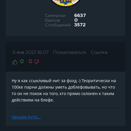
Симпатии
6637
Баллов
0
Сообщений
3572
6 янв 2017 16:07
Пожаловаться
Ссылка
0
0
Ну я как ссыкливый нит за фолд -) Теоритически на
100ке парни должны уметь доблефовывать, но что
то он не похож на того, кто прямо склонен к таким
действиям на блефе.
Начало пути...