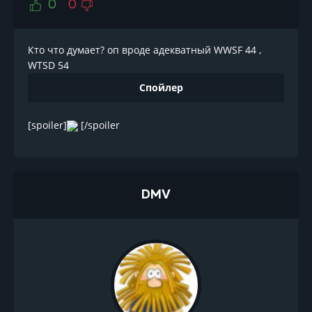
0
0
Кто что думает? оп вроде адекватный WWSF 44 ,
WTSD 54
Спойлер
[spoiler]
[/spoiler
DMV