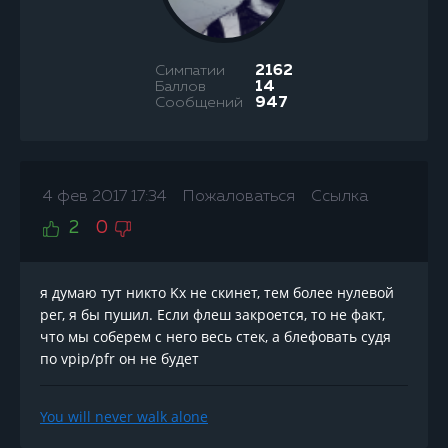
Симпатии
2162
Баллов
14
Сообщений
947
4 фев 2017 17:34
Пожаловаться
Ссылка
2
0
я думаю тут никто Kx не скинет, тем более нулевой
рег, я бы пушил. Если флеш закроется, то не факт,
что мы соберем с него весь стек, а блефовать судя
по vpip/pfr он не будет
You will never walk alone