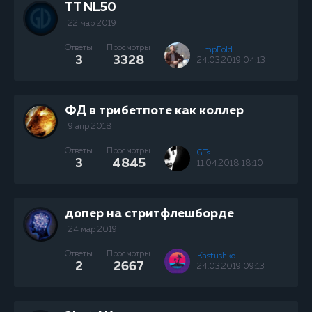
TT NL50
22 мар 2019
Ответы
Просмотры
LimpFold
3
3328
24.03.2019 04:13
ФД в трибетпоте как коллер
9 апр 2018
Ответы
Просмотры
GTs
3
4845
11.04.2018 18:10
допер на стритфлешборде
24 мар 2019
Ответы
Просмотры
Kastushko
2
2667
24.03.2019 09:13