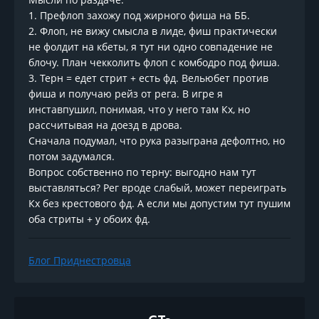
1. Префлоп захожу под жирного фиша на ББ.
2. Флоп, не вижу смысла в лиде, фиш практически
не фолдит на кбеты, я тут ни одно совпадение не
блочу. План чекколить флоп с комбодро под фиша.
3. Терн = едет стрит + есть фд. Вельюбет против
фиша и получаю рейз от рега. В игре я
инставпушил, понимая, что у него там Кх, но
рассчитывая на доезд в дрова.
Сначала подумал, что рука разыграна дефолтно, но
потом задумался.
Вопрос собственно по терну: выгодно нам тут
выставляться? Рег вроде слабый, может переиграть
Кх без крестового фд. А если мы допустим тут пушим
оба стриты + у обоих фд.
Блог Приднестровца