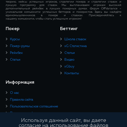
теорию, кейсы успешных игроков, стратегии покера и стратегии ставок и
лучшую программу для ставок. Мы выплачиваем игрокам высокий
дополнительный рейкбек в лучших покерных румах. Форум OffVariance –
уникальное комьюнити успешных бетторов и покеристов. Здесь вы найдёте
единомышленников в покере и ставках. Присоединяйтесь к
нашему комьюнити, чтобы стать успешным игроком!
Покер
Беттинг
Курсы
Школа ставок
Покер-румы
xG Статистика
Рейкбек
Статьи
Статьи
Видео
xGbuy
Контакты
Информация
О нас
Правила сайта
Пользовательское соглашение
Политика конфиденциальности
Используя данный сайт, вы даете
Юридическая информация
согласие на использование файлов