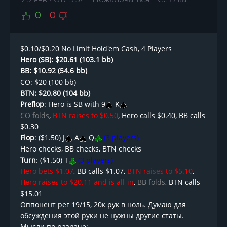
29 янв 2017 9:52
Пожаловаться
Ссылка
0
0
$0.10/$0.20 No Limit Hold'em Cash, 4 Players
Hero (SB): $20.61 (103.1 bb)
BB: $10.92 (54.6 bb)
CO: $20 (100 bb)
BTN: $20.80 (104 bb)
Preflop
: Hero is SB with 9
K
CO folds
,
BTN raises to $0.50
, Hero calls $0.40, BB calls
$0.30
Flop
: ($1.50) J
A
Q
(3 players)
Hero checks, BB checks, BTN checks
Turn
: ($1.50) T
(3 players)
Hero bets $1.07
, BB calls $1.07,
BTN raises to $5.10
,
Hero raises to $20.11 and is all-in
,
BB folds
, BTN calls
$15.01
Оппонент рег 19/15, 20к рук в ноль. Думаю для
обсуждения этой руки не нужны другие статы.
Мысли по раздаче: