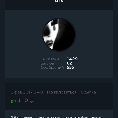
GTs
Симпатии
1429
Баллов
62
Сообщений
555
1 фев 2017 8:40
Пожаловаться
Ссылка
1
0
Я б не пушил, просто за счет того, что фиш может