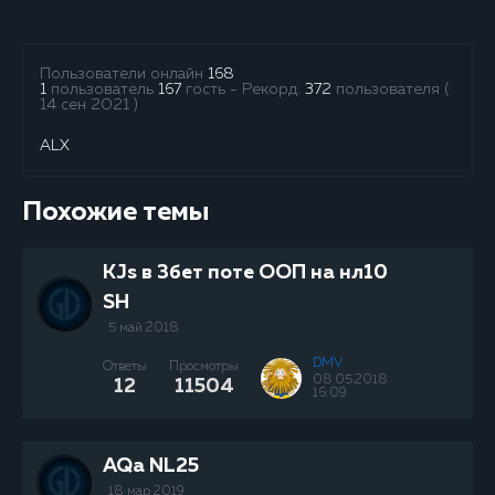
Пользователи онлайн
168
1
пользователь
167
гость - Рекорд:
372
пользователя (
14 сен 2021 )
ALX
Похожие темы
KJs в 3бет поте ООП на нл10
SH
5 май 2018
DMV
Ответы
Просмотры
08.05.2018
12
11504
16:09
AQa NL25
18 мар 2019