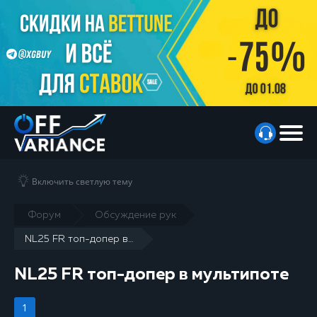
Включить светлую тему
Форум
Обсуждение рук
NL25 FR топ-допер в мультипоте
NL25 FR топ-допер в мультипоте
1