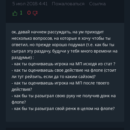
5 июл 2018 4:41
Пожаловаться
Ссылка
1
0
ок, давай начнем рассуждать, на ум приходит
несколько вопросов, на которые я хочу чтобы ты
ответил, но прежде хорошо подумал (т.е. как бы ты
сыграл эту раздачу, будучи у тебя много времени на
раздумье) :
- как ты оцениваешь игрока на МП исходя из стат ?
- как ты оцениваешь свое действие на флопе (стоит
ли тут рейзить, если да то каким сайзом)?
- как ты оцениваешь игрока на МП после твоего
действия?
- как бы ты разыграл свою руку не получив донк на
флопе?
- как бы ты разыграл свой ренж в целом на флопе?