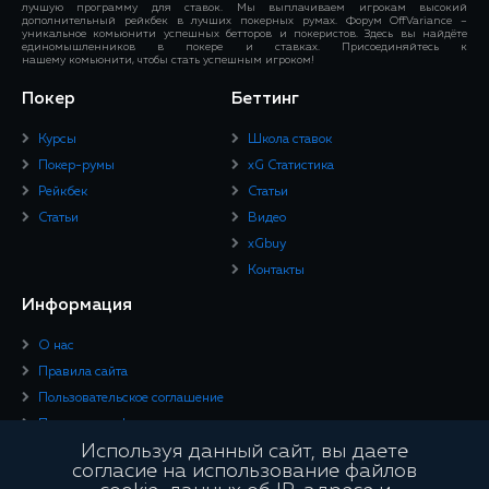
лучшую программу для ставок. Мы выплачиваем игрокам высокий
дополнительный рейкбек в лучших покерных румах. Форум OffVariance –
уникальное комьюнити успешных бетторов и покеристов. Здесь вы найдёте
единомышленников в покере и ставках. Присоединяйтесь к
нашему комьюнити, чтобы стать успешным игроком!
Покер
Беттинг
Курсы
Школа ставок
Покер-румы
xG Статистика
Рейкбек
Статьи
Статьи
Видео
xGbuy
Контакты
Информация
О нас
Правила сайта
Пользовательское соглашение
Политика конфиденциальности
Используя данный сайт, вы даете
Юридическая информация
согласие на использование файлов