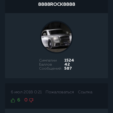
8888ROCK8888
Симпатии
1524
Баллов
42
Сообщений
587
6 июл 2018 0:21
Пожаловаться
Ссылка
6
0