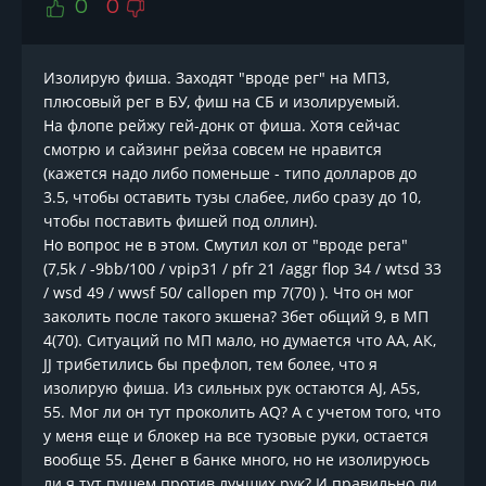
0
0
Изолирую фиша. Заходят "вроде рег" на МП3,
плюсовый рег в БУ, фиш на СБ и изолируемый.
На флопе рейжу гей-донк от фиша. Хотя сейчас
смотрю и сайзинг рейза совсем не нравится
(кажется надо либо поменьше - типо долларов до
3.5, чтобы оставить тузы слабее, либо сразу до 10,
чтобы поставить фишей под оллин).
Но вопрос не в этом. Смутил кол от "вроде рега"
(7,5k / -9bb/100 / vpip31 / pfr 21 /aggr flop 34 / wtsd 33
/ wsd 49 / wwsf 50/ callopen mp 7(70) ). Что он мог
заколить после такого экшена? 3бет общий 9, в МП
4(70). Ситуаций по МП мало, но думается что АА, АК,
JJ трибетились бы префлоп, тем более, что я
изолирую фиша. Из сильных рук остаются АJ, А5s,
55. Мог ли он тут проколить АQ? А с учетом того, что
у меня еще и блокер на все тузовые руки, остается
вообще 55. Денег в банке много, но не изолируюсь
ли я тут пушем против лучших рук? И правильно ли