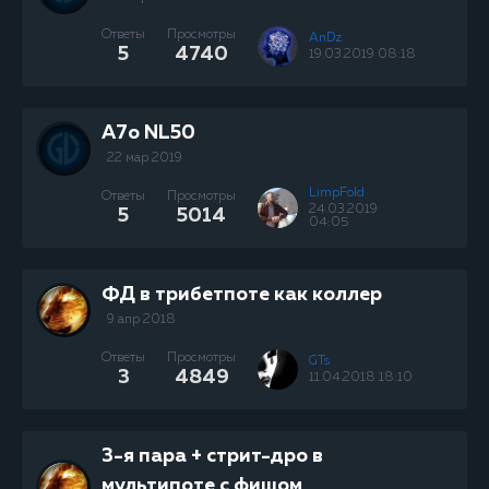
Ответы
Просмотры
AnDz
5
4740
19.03.2019 08:18
A7o NL50
22 мар 2019
LimpFold
Ответы
Просмотры
24.03.2019
5
5014
04:05
ФД в трибетпоте как коллер
9 апр 2018
Ответы
Просмотры
GTs
3
4849
11.04.2018 18:10
3-я пара + стрит-дро в
мультипоте с фишом