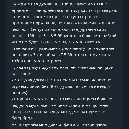
смотри, что я думаю по этой раздаче и что мне
нравиться - не нравиться по тому как ты тут сыграл:
- начнем с того, что префлоп тут сыграно в
принципе нормально, не знаю что за фиш конечно
был, но я бы тут изолировал стандартный сайз
опена +1бб, т.е. 3.1-3.5 бб, можно и больше, ошибкой
явно не будет, но все же ты, как мне кажется
становишься уязвимее к реизолейту т.е. заманчиво
поставить 3-т и забрать 7,5 бб, это я к тому, что за
тобой еще много игроков.
- давай сразу подумаем надо несколькими вещами
на флопе:
- это сухая доска (т.е. на ней мы по умолчанию не
играем линию бет-3бет, думаю пояснять не надо
почему)
- вторая важная вещь, это мультипот (чем больше
людей в мультике, тем реже ставить мы должны)
- и третья важная вещь, мы здесь находимся в
бутерброде
мы получаем мин донк от фиша и теперь давай