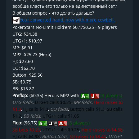
вообще класть его только на единственный сет?
В общем вопрос - что делать дальше?
Your converted hand, now with more cowbell.
PokerStars No-Limit Hold'em $0.1/$0.25 - 9 players
UTG: $34.38
UTG+1: $10.97
MP: $6.91
MP2: $25.73 (Hero)
HJ: $27.60
CO: $62.70
Button: $25.56
SB: $9.75
BB: $16.87
Preflop:
($0.35) Hero is MP2 with
(9 players)
UTG folds
,
UTG+1 calls $0.25
,
MP folds
,
Hero raises to
$1.3
,
HJ calls $1.3
,
CO folds
,
Button calls $1.3
,
SB calls
$1.2
,
BB folds
,
UTG+1 calls $1.05
Flop:
($6.75)
(5 players)
SB bets $0.25
,
UTG+1 calls $0.25
,
Hero raises to $4.98
,
HJ calls $4.98
,
Button folds
,
SB raises to $8.45
,
UTG+1