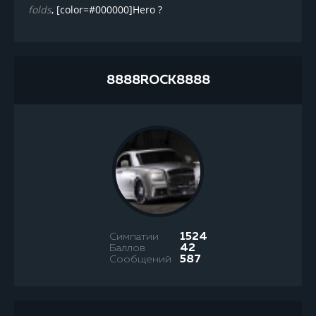
folds
, [color=#000000]Hero ?
8888ROCK8888
Симпатии
1524
Баллов
42
Сообщений
587