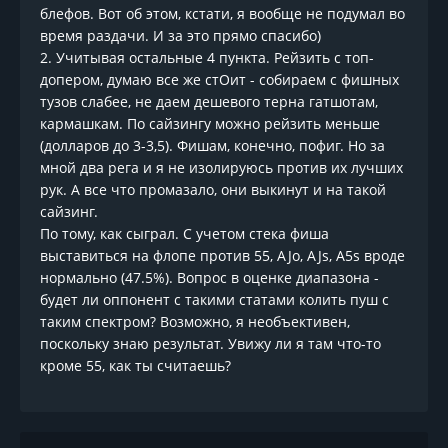
блефов. Вот об этом, кстати, я вообще не подумал во
время раздачи. И за это прямо спасибо)
2. Учитывая остальные 4 пункта. Рейзить с топ-
допером, думаю все же стОит - собираем с фишных
тузов слабее, не даем дешевого терна гатшотам,
кармашкам. По сайзингу можно рейзить меньше
(долларов до 3-3,5). Фишам, конечно, пофиг. Но за
мной два рега и я не изолируюсь против их лучших
рук. А все что промазало, они выкинут и на такой
сайзинг.
По тому, как сыграл. С учетом стека фиша
выставиться на флопе против 55, AJo, AJs, A5s вроде
нормально (47.5%). Вопрос в оценке диапазона -
будет ли оппонент с такими статами колить пуш с
таким спектром? Возможно, я необъективен,
поскольку знаю результат. Увижу ли я там что-то
кроме 55, как ты считаешь?