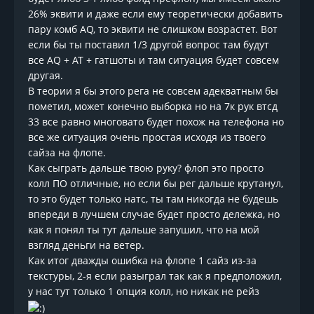
26% эквити и даже если ему теоретически добавить
пару комб AQ, то эквити не слишком возрастет. Вот
если бы ты поставил 1/3 другой вопрос там будут
все AQ + AT + гатшоты и там ситуация будет совсем
другая.
В теории я бы этого рега не совсем адекватным бы
пометил, может конечно выборка но на 7к рук втсд
33 все равно многовато будет похож на телефона но
все же ситуация очень простая исходя из твоего
сайза на флопе.
Как сыграть дальше твою руку? флоп это просто
колл ПО отличные, но если бы рег дальше крутанул,
то это будет только натс, ты там никогда не будешь
впереди в лучшем случае будет просто дележка, но
как я понял ты тут дальше запушил, что на мой
взгляд деньги на ветер.
Как итог дважды ошибка на флопе 1 сайз из-за
текстуры, 2-я если разыграл так как я предположил,
у нас тут только 1 опция колл, но никак не рейз