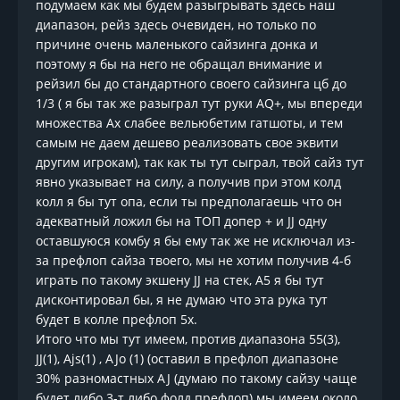
подумаем как мы будем разыгрывать здесь наш
диапазон, рейз здесь очевиден, но только по
причине очень маленького сайзинга донка и
поэтому я бы на него не обращал внимание и
рейзил бы до стандартного своего сайзинга цб до
1/3 ( я бы так же разыграл тут руки AQ+, мы впереди
множества Ах слабее вельюбетим гатшоты, и тем
самым не даем дешево реализовать свое эквити
другим игрокам), так как ты тут сыграл, твой сайз тут
явно указывает на силу, а получив при этом колд
колл я бы тут опа, если ты предполагаешь что он
адекватный ложил бы на ТОП допер + и JJ одну
оставшуюся комбу я бы ему так же не исключал из-
за префлоп сайза твоего, мы не хотим получив 4-б
играть по такому экшену JJ на стек, А5 я бы тут
дисконтировал бы, я не думаю что эта рука тут
будет в колле префлоп 5х.
Итого что мы тут имеем, против диапазона 55(3),
JJ(1), Ajs(1) , AJo (1) (оставил в префлоп диапазоне
30% разномастных AJ (думаю по такому сайзу чаще
будет либо 3-т либо фолд префлоп) мы имеем около