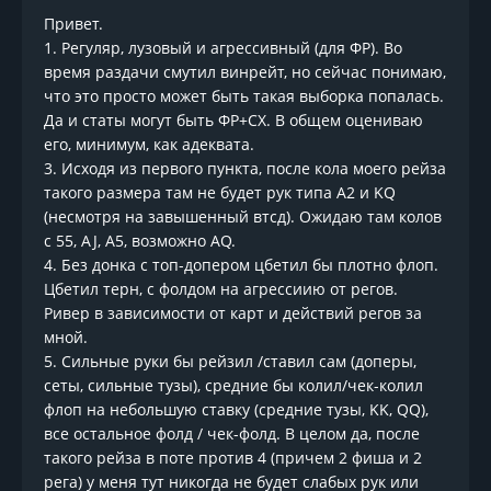
Привет.
1. Регуляр, лузовый и агрессивный (для ФР). Во
время раздачи смутил винрейт, но сейчас понимаю,
что это просто может быть такая выборка попалась.
Да и статы могут быть ФР+СХ. В общем оцениваю
его, минимум, как адеквата.
3. Исходя из первого пункта, после кола моего рейза
такого размера там не будет рук типа А2 и KQ
(несмотря на завышенный втсд). Ожидаю там колов
с 55, AJ, A5, возможно AQ.
4. Без донка с топ-допером цбетил бы плотно флоп.
Цбетил терн, с фолдом на агрессиию от регов.
Ривер в зависимости от карт и действий регов за
мной.
5. Сильные руки бы рейзил /ставил сам (доперы,
сеты, сильные тузы), средние бы колил/чек-колил
флоп на небольшую ставку (средние тузы, KK, QQ),
все остальное фолд / чек-фолд. В целом да, после
такого рейза в поте против 4 (причем 2 фиша и 2
рега) у меня тут никогда не будет слабых рук или