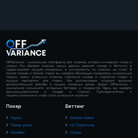
OffVariance – уникальная платформа для игроков, которых интересует покер и
ставки. Мы обучаем игроков самых разных уровней покеру и беттингу и
предоставляем лучшие материалы и инструменты по ставкам на спорт. В
Школе покера и Школе ставок вы найдёте обучающие материалы, уникальную
теорию, кейсы успешных игроков, стратегии покера и стратегии ставок и
лучшую программу для ставок. Мы выплачиваем игрокам высокий
дополнительный рейкбек в лучших покерных румах. Форум OffVariance –
уникальное комьюнити успешных бетторов и покеристов. Здесь вы найдёте
единомышленников в покере и ставках. Присоединяйтесь к
нашему комьюнити, чтобы стать успешным игроком!
Покер
Беттинг
Курсы
Школа ставок
Покер-румы
xG Статистика
Рейкбек
Статьи