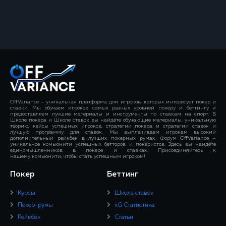
OffVariance – уникальная платформа для игроков, которых интересует покер и
ставки. Мы обучаем игроков самых разных уровней покеру и беттингу и
предоставляем лучшие материалы и инструменты по ставкам на спорт. В
Школе покера и Школе ставок вы найдёте обучающие материалы, уникальную
теорию, кейсы успешных игроков, стратегии покера и стратегии ставок и
лучшую программу для ставок. Мы выплачиваем игрокам высокий
дополнительный рейкбек в лучших покерных румах. Форум OffVariance –
уникальное комьюнити успешных бетторов и покеристов. Здесь вы найдёте
единомышленников в покере и ставках. Присоединяйтесь к
нашему комьюнити, чтобы стать успешным игроком!
Покер
Беттинг
Курсы
Школа ставок
Покер-румы
xG Статистика
Рейкбек
Статьи