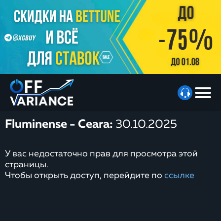
Fluminense - Ceara:
30.10.2025
У вас недостаточно прав для просмотра этой
страницы.
Чтобы открыть доступ, перейдите по
ссылке