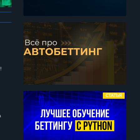
!
СТАТЬЯ
а