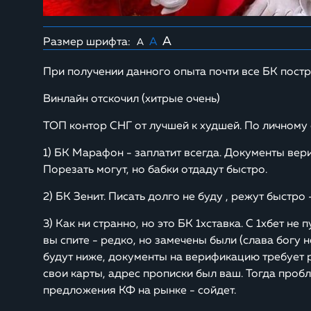
A
Размер шрифта:
A
A
При получении данного опыта почти все БК постр
Винлайн отскочил (хитрые очень)
ТОП контор СНГ от лучшей к худшей. По личному 
1) БК Марафон - заплатит всегда. Документы вери
Порезать могут, но бабки отдадут быстро.
2) БК Зенит. Писать долго не буду , режут быстр
3) Как ни странно, но это БК 1хставка. С 1хбет не 
вы спите - редко, но замечены были (слава богу 
будут ниже, документы на верификацию требует р
свои карты, адрес прописки был ваш. Тогда пробл
предложения КФ на рынке - сойдет.