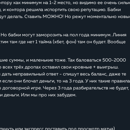
нтору как минимум на 1-2 место, но видимо ее очень силь
, и контора решила испортить свою репутацию. Бабки
удут делать. Ставить МОЖНО! Но режут моментально новы
. Но бабки могут заморозить на пол года минимум. Линия
им там где нет 1 тайма (хбет, фон) там он будет. Вообще
шие суммы, и маленькие тоже. Так баловаться 500-2000
 всех трёх дропах оставил свои кровные + выигрыш.
дать неправильный ответ - спишут весь баланс, даже те
если они блочат деньги, то на 3 года. У них такие правила:
 договорной игре. Через 3 года разбирательств не будет,
и деньги. Или мы про них забудем.
воткнуть или экспресс поставить под просмотр матча)