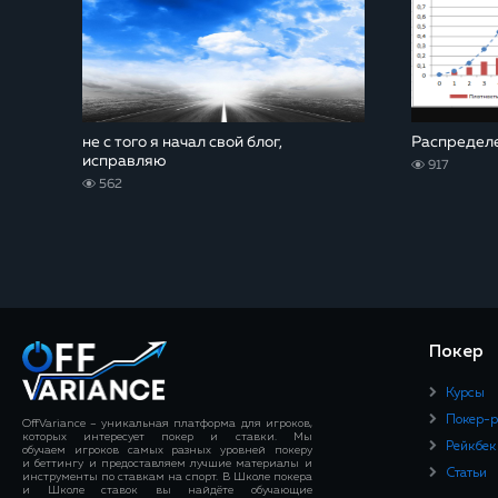
не с того я начал свой блог,
Распредел
исправляю
917
562
Покер
Курсы
Покер-
OffVariance – уникальная платформа для игроков,
которых интересует покер и ставки. Мы
Рейкбек
обучаем игроков самых разных уровней покеру
и беттингу и предоставляем лучшие материалы и
Статьи
инструменты по ставкам на спорт. В Школе покера
и Школе ставок вы найдёте обучающие