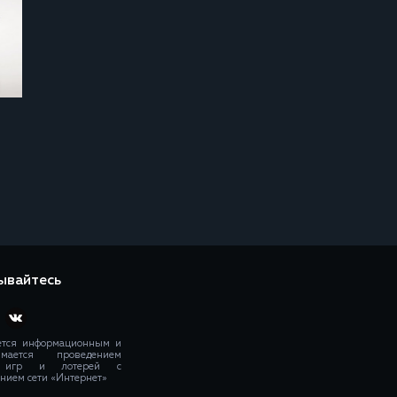
ывайтесь
ется информационным и
мается проведением
х игр и лотерей с
нием сети «Интернет»