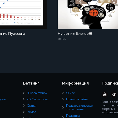
ение Пуассона
Ну вот и я Блогер)))
617
Беттинг
Информация
Подпис
Школа ставок
О нас
румы
xG Статистика
Правила сайта
Сайт явля
не зани
Статьи
Пользовательское
азартны
соглашение
Видео
использова
Политика