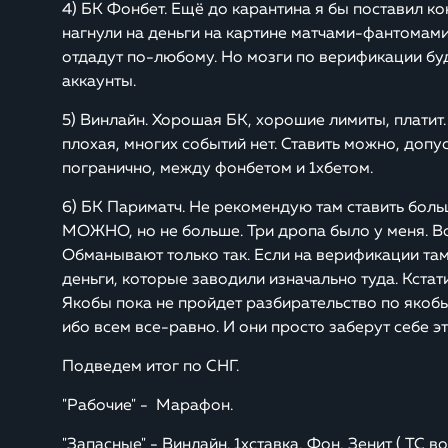
4) БК Фонбет. Ещё до карантина я бы поставил ко
нагнули на деньги на картине матчами-фантомами
отдадут по-любому. Но мозги по верификации б
аккаунты.
5) Винлайн. Хорошая БК, хорошие лимиты, платит
плохая, многих событий нет. Ставить можно, допуст
погранично, между фонбетом и 1хбетом.
6) БК Париматч. Не рекомендую там ставить боль
МОЖНО, но не больше. Три дропа было у меня. Во
Обманывают только так. Если на верификации там 
деньги, которые заводили изначально туда. Кстати 
Якобы пока не пройдет разбирательство по якобы
ибо всем все-равно. И они просто заберут себе эт
Подведем итог по СНГ.
"Рабочие" - Марафон.
"Запасные" - Винлайн. 1хставка, Фон, Зенит ( ТС 