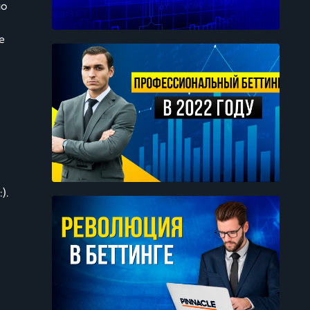
но
е
).