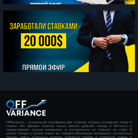
OffVariance – уникальная платформа для игроков, которых интересует покер и
ставки. Мы обучаем игроков самых разных уровней покеру и беттингу и
предоставляем лучшие материалы и инструменты по ставкам на спорт. В
Школе покера и Школе ставок вы найдёте обучающие материалы, уникальную
теорию, кейсы успешных игроков, стратегии покера и стратегии ставок и