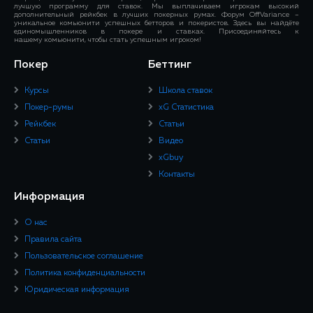
лучшую программу для ставок. Мы выплачиваем игрокам высокий
дополнительный рейкбек в лучших покерных румах. Форум OffVariance –
уникальное комьюнити успешных бетторов и покеристов. Здесь вы найдёте
единомышленников в покере и ставках. Присоединяйтесь к
нашему комьюнити, чтобы стать успешным игроком!
Покер
Беттинг
Курсы
Школа ставок
Покер-румы
xG Статистика
Рейкбек
Статьи
Статьи
Видео
xGbuy
Контакты
Информация
О нас
Правила сайта
Пользовательское соглашение
Политика конфиденциальности
Юридическая информация