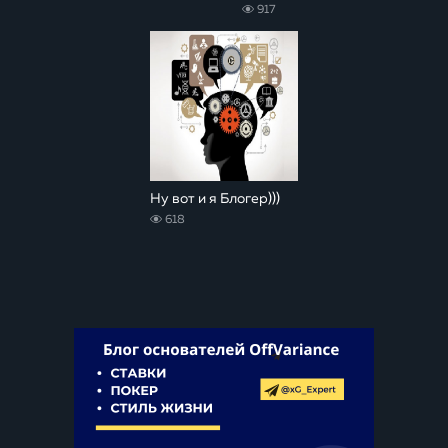
917
Ну вот и я Блогер)))
618