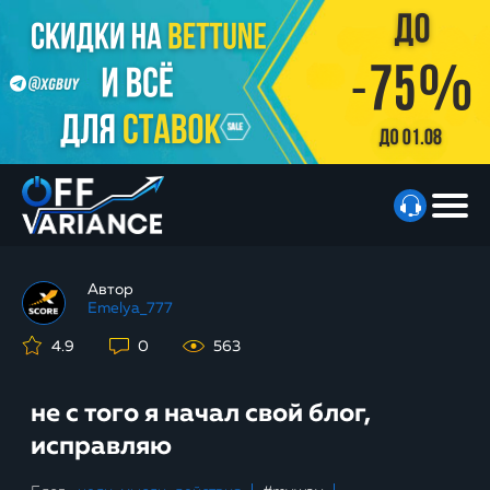
Автор
Emelya_777
4.9
0
563
не с того я начал свой блог,
исправляю