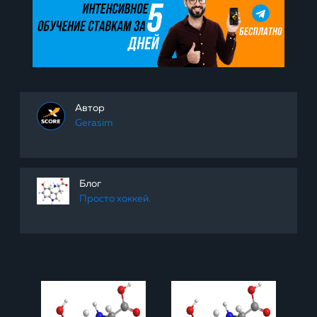
Автор
Gerasim
Блог
Просто хоккей.