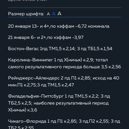
A
Размер шрифта:
A
A
20 января 13- и 4+,по кэффам -6,72 номинала
21 января 6- и 2+,по кэффам -3,97
Бостон-Вегас 1пд ТМ1,5 к.2,14; 3 пд ТБ1,5 к.1,54
Каролина-Виннипег 1 пд Х(ничья) к.2,9; тотал
самого результативного периода больше 3,5 к.2,56
Рейнджерс-Айлендерс 2 пд П1 к.2,85; исход на 40
мин.П1 к.2,75;3 пд ТМ1,5 к.2,47
Филадельфия-Питтсбург 1 пд ТМ1,5 к.2,2; 3 пд
ТБ2,5 к.2,5; наиболее результативный период
Х(ничья) к.3,6
Чикаго-Флорида 1 пд П1 к.2,85; 3 пд.П2 к.2,55; 3 пд
ТБ2,5 к.2,55