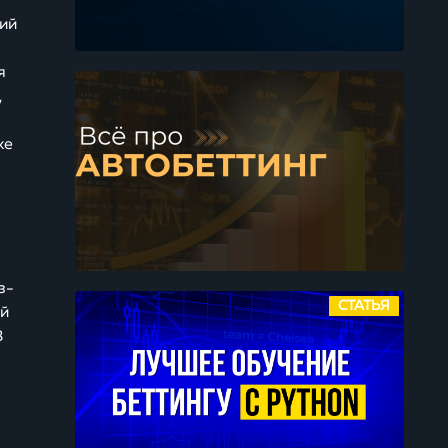
гий
я
,
ке
з-
СТАТЬЯ
ей
8