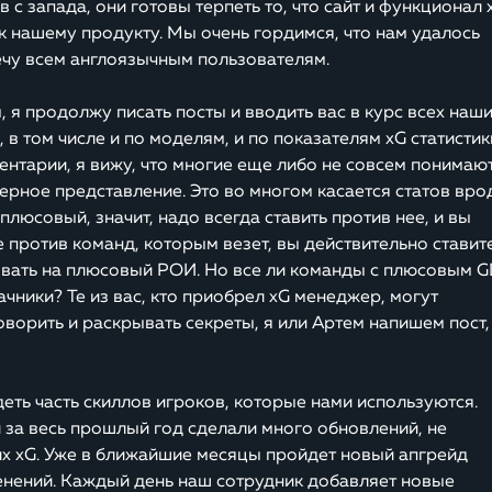
в с запада, они готовы терпеть то, что сайт и функционал 
к нашему продукту. Мы очень гордимся, что нам удалось
ечу всем англоязычным пользователям.
 я продолжу писать посты и вводить вас в курс всех наш
 в том числе и по моделям, и по показателям xG статистик
ментарии, я вижу, что многие еще либо не совсем понимаю
верное представление. Это во многом касается статов вро
плюсовый, значит, надо всегда ставить против нее, и вы
те против команд, которым везет, вы действительно ставит
вать на плюсовый РОИ. Но все ли команды с плюсовым G
чники? Те из вас, кто приобрел xG менеджер, могут
говорить и раскрывать секреты, я или Артем напишем пост,
еть часть скиллов игроков, которые нами используются.
 за весь прошлый год сделали много обновлений, не
х xG. Уже в ближайшие месяцы пройдет новый апгрейд
енений. Каждый день наш сотрудник добавляет новые