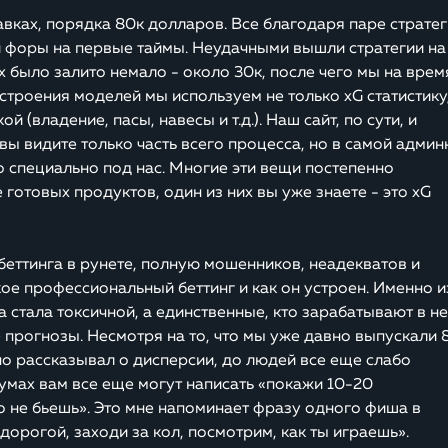
авках, порядка 80к долларов. Все благодаря паре страте
 и форы на первые таймы. Неудачными вышли стратегии на
х было залито немало - около 30к, после чего мы на врем
строения моделей мы используем не только xG статистику
 (владение, пасы, навесы и т.д.). Наш сайт, по сути, и
вы видите только часть всего процесса, но в самой админ
 специально под нас. Многие эти вещи постепенно
 готовых продуктов, один из них вы уже знаете - это xG
беттинга в рунете, полную мошенников, неадекватов и
ое профессиональный беттинг и как он устроен. Именно и
 стала токсичной, а единственные, кто зарабатывают в н
прогнозы. Несмотря на то, что мы уже давно выпускали 
о рассказывал о дисперсии, до людей все еще слабо
румах вам все еще могут написать «покажи 10-20
го не бьешь». Это мне напоминает фразу одного фиша в
орогой, заходи за кол, посмотрим, как ты играешь».