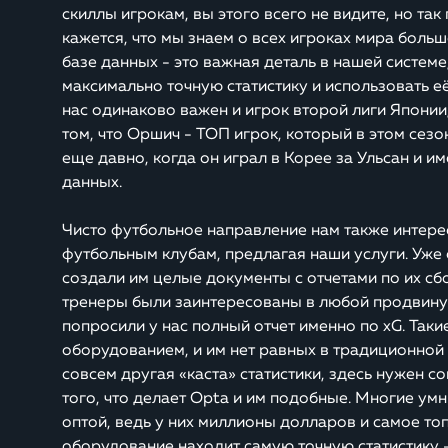
скиллы игрокам, вы этого всего не видите, но та
кажется, что мы знаем о всех игроках мира больш
базе данных - это важная деталь в нашей систем
максимально точную статистику и использовать её
нас одинаково важен и игрок второй лиги Японии, и
том, что Оршич - ТОП игрок, который в этом сезо
еще давно, когда он играл в Корее за Ульсан и и
данных.
Чисто футбольное направление нам также интере
футбольным клубам, предлагая наши услуги. Уже
создали им целые документы с отчетами по их сб
тренеры были заинтересованы в любой продвинуто
попросили у нас полный отчет именно по xG. Такие
оборудованием, и им нет равных в традиционной ст
совсем другая «каста» статистики, здесь нужен 
того, что делает Opta и им подобные. Многие ум
оптой, ведь у них миллионы долларов и самое то
оборудование находит самую точную статистику –