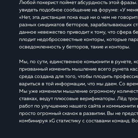
Любой покерист поймет абсурдность этой фразы.
увидеть подобное сообщение на форуме: «У меня 
«Нет, эта дистанция пока еще ни о чем не говори
разных синдикатов бетторов, зарабатывающих ст
данное невежество приводит к тому, что сфера бет
плодит недобросовестные конторы, которые параз
осведомленность у бетторов, такие и конторы.
Мы, по сути, единственное комьюнити в рунете, 
призванный изменить мышление всего рунета каса
среда создана для того, чтобы плодить професси
вариться в той информации, что мы даем. Со врем
Мы уже изменили мышление огромному количеств
ставках, ведут плюсовые верификаторы. Лёд трон
работ по улучшению нашего сайта и коммьюнити 
просто огромный скачок в развитии. Вы не предс
комбинируя xG статистику с составами команд. Во