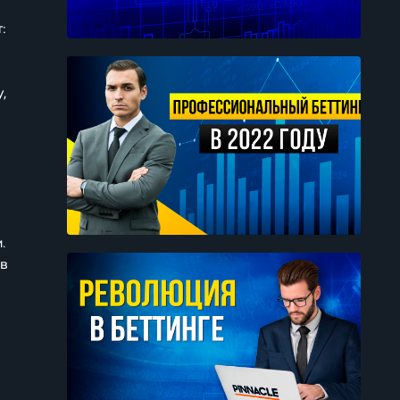
:
,
.
 в