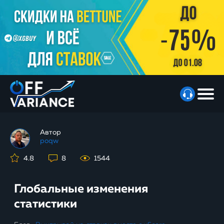
Автор
poqw
4.8
8
1544
Глобальные изменения
статистики