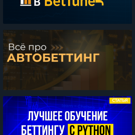
СТАТЬЯ