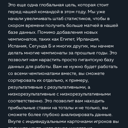
Это еще одна глобальная цель, которая стоит
перед нашей командой в этом году. Мы уже
начали увеличивать штаб статистиков, чтобы в
скором времени получить больше матчей в нашей
базе данных. Помимо добавления новых
чемпионатов, таких как Египет, Ирландия,
Испания, Сегунда Б и многих других, мы начнем
делать многие чемпионаты за прошлые годы. Это
позволит нам нарастить просто гигантскую базу
данных для работы. Вам не нужно будет работать
со всеми чемпионатами вместе, вы сможете
сортировать их отдельно, к примеру,
результативные с результативными, а
низкорезультативные с низкорезультативными
соответственно. Это позволит вам находить
прибыльные ставки на тоталы и не только, вы
сможете более глубоко анализировать данные.
Вкупе с индивидуальными карточками игроков вы