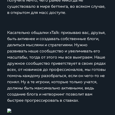
получите нечто, чего ранее никогда не
существовало в мире беттинга, во всяком случае,
в открытом для масс доступе.
Касательно общалки xTalk: призываю вас, друзья,
быть активнее и создавать собственные блоги,
делиться мыслями и стратегиями. Нужно
развивать наше сообщество и увеличивать его
масштабы, тогда от этого мы все выиграем. Наше
дружное сообщество приветствует в своих рядах
всех, от новичков до профессионалов, мы готовы
помочь каждому разобраться, если он чего-то не
понял. Ну а те игроки, которые только учатся,
должны быть максимально активными, ведь
создание блога и нетворкинг позволит вам
быстрее прогрессировать в ставках.