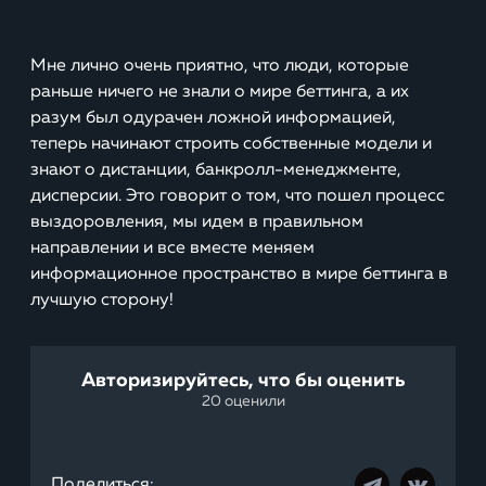
Мне лично очень приятно, что люди, которые
раньше ничего не знали о мире беттинга, а их
разум был одурачен ложной информацией,
теперь начинают строить собственные модели и
знают о дистанции, банкролл-менеджменте,
дисперсии. Это говорит о том, что пошел процесс
выздоровления, мы идем в правильном
направлении и все вместе меняем
информационное пространство в мире беттинга в
лучшую сторону!
Авторизируйтесь, что бы оценить
20 оценили
Поделиться: