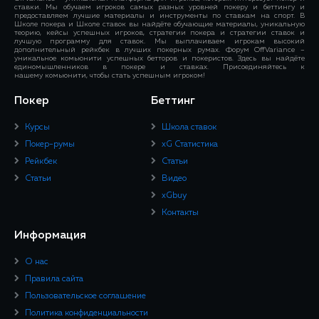
ставки. Мы обучаем игроков самых разных уровней покеру и беттингу и
предоставляем лучшие материалы и инструменты по ставкам на спорт. В
Школе покера и Школе ставок вы найдёте обучающие материалы, уникальную
теорию, кейсы успешных игроков, стратегии покера и стратегии ставок и
лучшую программу для ставок. Мы выплачиваем игрокам высокий
дополнительный рейкбек в лучших покерных румах. Форум OffVariance –
уникальное комьюнити успешных бетторов и покеристов. Здесь вы найдёте
единомышленников в покере и ставках. Присоединяйтесь к
нашему комьюнити, чтобы стать успешным игроком!
Покер
Беттинг
Курсы
Школа ставок
Покер-румы
xG Статистика
Рейкбек
Статьи
Статьи
Видео
xGbuy
Контакты
Информация
О нас
Правила сайта
Пользовательское соглашение
Политика конфиденциальности