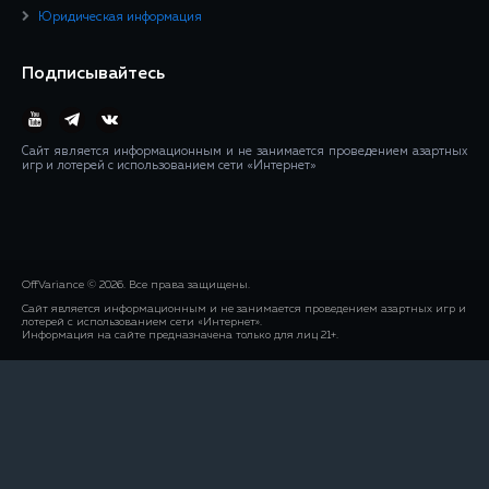
Юридическая информация
Подписывайтесь
Сайт является информационным и не занимается проведением азартных
игр и лотерей с использованием сети «Интернет»
OffVariance © 2026. Все права защищены.
Сайт является информационным и не занимается проведением азартных игр и
лотерей с использованием сети «Интернет».
Информация на сайте предназначена только для лиц 21+.