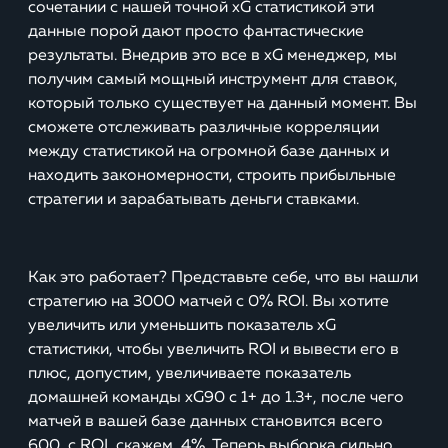
сочетании с нашей точной xG статистикой эти
данные порой дают просто фантастические
результаты. Внедрив это все в xG менеджер, мы
получим самый мощный инструмент для ставок,
который только существует на данный момент. Вы
сможете отслеживать различные корреляции
между статистикой на огромной базе данных и
находить закономерности, строить прибыльные
стратегии и зарабатывать деньги ставками.
Как это работает? Представьте себе, что вы нашли
стратегию на 3000 матчей с 0% ROI. Вы хотите
увеличить или уменьшить показатель xG
статистики, чтобы увеличить ROI и вывести его в
плюс, допустим, увеличиваете показатель
домашней команды xG90 с 1+ до 1.3+, после чего
матчей в вашей базе данных становится всего
600, с ROI, скажем, 4%. Теперь выборка сильно