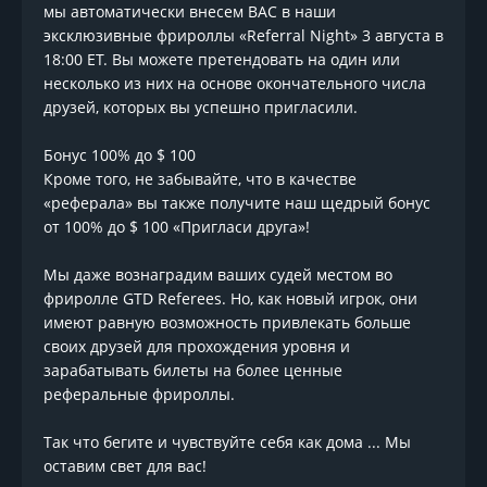
мы автоматически внесем ВАС в наши
эксклюзивные фрироллы «Referral Night» 3 августа в
18:00 ET. Вы можете претендовать на один или
несколько из них на основе окончательного числа
друзей, которых вы успешно пригласили.
Бонус 100% до $ 100
Кроме того, не забывайте, что в качестве
«реферала» вы также получите наш щедрый бонус
от 100% до $ 100 «Пригласи друга»!
Мы даже вознаградим ваших судей местом во
фриролле GTD Referees. Но, как новый игрок, они
имеют равную возможность привлекать больше
своих друзей для прохождения уровня и
зарабатывать билеты на более ценные
реферальные фрироллы.
Так что бегите и чувствуйте себя как дома ... Мы
оставим свет для вас!