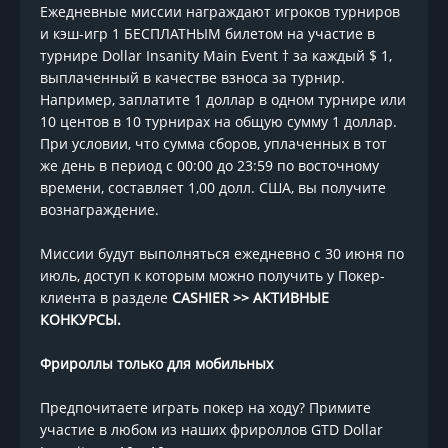
Ежедневные миссии награждают игроков турниров
и кэш-игр 1 БЕСПЛАТНЫМ билетом на участие в
турнире Dollar Insanity Main Event † за каждый $ 1,
выплаченный в качестве взноса за турнир.
Например, заплатите 1 доллар в одном турнире или
10 центов в 10 турнирах на общую сумму 1 доллар.
При условии, что сумма сборов, уплаченных в тот
же день в период с 00:00 до 23:59 по восточному
времени, составляет 1,00 долл. США, вы получите
вознаграждение.
Миссии будут выполняться ежедневно с 30 июня по
июль, доступ к которым можно получить у Покер-
клиента в разделе
CASHIER >> АКТИВНЫЕ
КОНКУРСЫ.
Фрироллы только для мобильных
Предпочитаете играть покер на ходу? Примите
участие в любом из наших фрироллов GTD Dollar