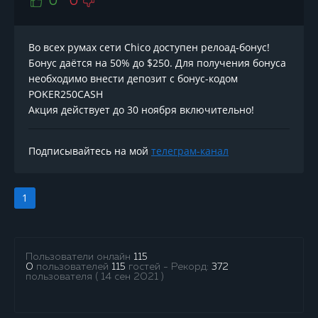
0
0
Во всех румах сети Chico доступен релоад-бонус!
Бонус даётся на 50% до $250. Для получения бонуса
необходимо внести депозит с бонус-кодом
POKER250CASH
Акция действует до 30 ноября включительно!
Подписывайтесь на мой
телеграм-канал
1
Пользователи онлайн
115
0
пользователей
115
гостей - Рекорд:
372
пользователя ( 14 сен 2021 )