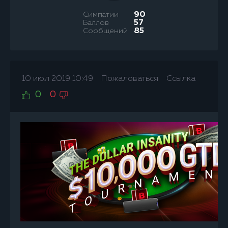
Симпатии
90
Баллов
57
Сообщений
85
10 июл 2019 10:49
Пожаловаться
Ссылка
0
0