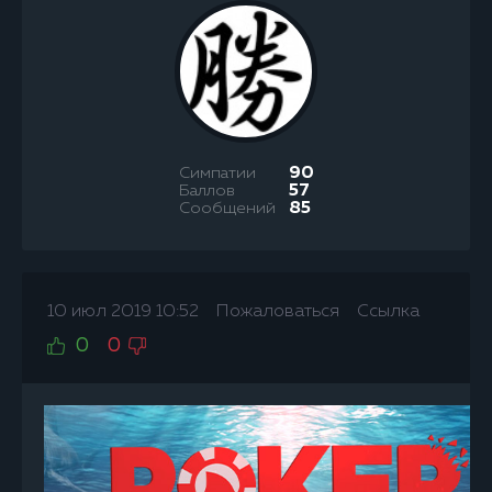
Симпатии
90
Баллов
57
Сообщений
85
10 июл 2019 10:52
Пожаловаться
Ссылка
0
0