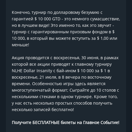
Конечно, турнир по долларовому безумию с
гарантией $ 10 000 GTD - это немного сумасшествие,
но в лучшем виде! Это именно то, как это звучит -
турнир с гарантированным призовым фондом в $
10 000, в который вы можете вступить за $ 1,00 или
меньше!
Акция проводится с воскресенья, 30 июня, в рамках
которой все акции приводят к главному турниру
NLHE Dollar Insanity с бай-ином $ 10 000 за $ 1 в
воскресенье, 21 июля, в 8 вечера по восточному
времени. Особенностью игры здесь является
многоступенчатый формат; Сыграйте до 10 столов с
несколькими стеками в одном турнире. Кроме того,
у нас есть несколько простых способов получить
несколько записей бесплатно!
Получите БЕСПЛАТНЫЕ билеты на Главное Событие!