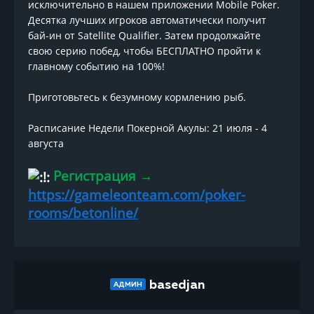
исключительно в нашем приложении Mobile Poker.
Десятка лучших игроков автоматически получит
бай-ин от Satellite Qualifier. Затем продолжайте
свою серию побед, чтобы БЕСПЛАТНО пройти к
главному событию на 100%!
Приготовьтесь к безумному кормлению рыб.
Расписание Недели Покерной Акулы: 21 июля - 4
августа
Регистрация →
https://gameleonteam.com/poker-
rooms/betonline/
basedjan
АДМИН