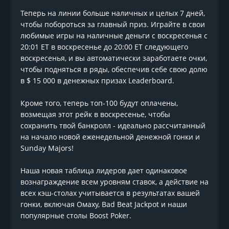
Теперь на линии больше наличных и целых 7 дней,
чтобы побороться за главный приз. Играйте в свои
любимые игры на наличные деньги с воскресенья с
20:01 ET в воскресенье до 20:00 ET следующего
воскресенья, и вы автоматически заработаете очки,
чтобы подняться в ряды, обеспечив себе свою долю
в $ 15 000 в денежных призах Leaderboard.
Кроме того, теперь топ-100 будут оплачены,
возмещая этот рейк в воскресенье, чтобы
сохранить твой банкролл - идеально рассчитанный
на начало новой еженедельной денежной гонки и
Sunday Majors!
Наша новая таблица лидеров дает одинаковое
вознаграждение всем уровням ставок, а действие на
всех кэш-столах учитывается в результатах вашей
гонки, включая Омаху, Bad Beat Jackpot и наши
популярные столы Boost Poker.