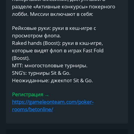
разделе «Активные конкурсы» покерного
лобби. Миссии включают в себя:
Рейковые руки: руки в кеш-игре с
просмотром флопа.
Raked hands (Boost): руки в кэш-игре,
которые видят флоп в играх Fast Fold
(Boost).
MTT: многостоловые турниры.
SNG's: турниры Sit & Go.
Неожиданные: джекпот Sit & Go.
Регистрация →
https://gameleonteam.com/poker-
rooms/betonline/