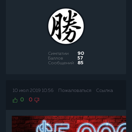
Симпатии
90
Баллов
57
Сообщений
85
10 июл 2019 10:56
Пожаловаться
Ссылка
0
0