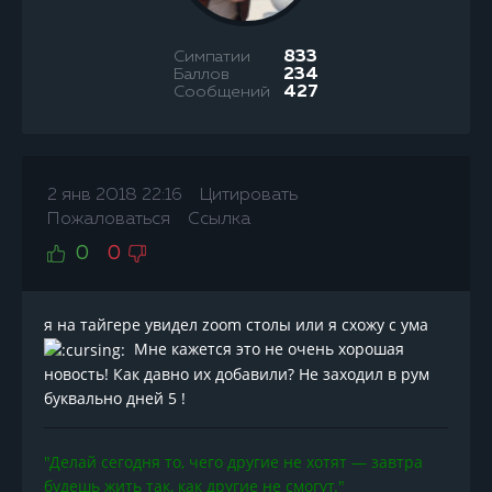
Симпатии
833
Баллов
234
Сообщений
427
2 янв 2018 22:16
Цитировать
Пожаловаться
Ссылка
0
0
я на тайгере увидел zoom столы или я схожу с ума
Мне кажется это не очень хорошая
новость! Как давно их добавили? Не заходил в рум
буквально дней 5 !
"Делай сегодня то, чего другие не хотят — завтра
будешь жить так, как другие не смогут."