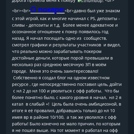
дорога привела меня к покеру
<br>
О покере:
<br><br>
<br>давно был уже знаком
с этой игрой, как и многие начинал с PS, депозиты -
сливы - депозиты и т.д. Более менее адекватное и
осознанное отношение к покер появилось год
назад. Я начал посещать одно из сообществ,
смотрел графики и результаты участников и видел,
что реально можно зарабатывать покером
достойные деньги, которые порой превышали в
несколько раз среднюю месячную ЗП в моём
городе. Меня это очень заинтересовало!
Собственно я создал блог на одном известном
ресурсе , где непосредственно поставил цель, дойти
с нл 2 до нл 100 и уволиться с офф работы. Что бы
более понятно было, с какого уровня я начал, нл 2 я
катал в слабый +! Цель была очень амбициозной, в
итоге я её провалил, добравшись только до нл 10
имея вр в районе 10/100, а так же уволился с офф
работы! Было конечно не мало причин, по которым
я не пошёл выше. На тот момент я работал на офф