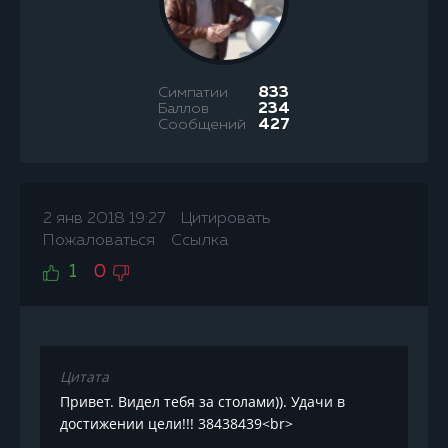
Симпатии
833
Баллов
234
Сообщений
427
2 янв 2018 19:27
Цитировать
Пожаловаться
Ссылка
1
0
Цитата
Привет. Видел тебя за столами)). Удачи в
достижении цели!!! 38438439<br>