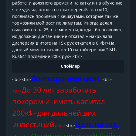
работе, и должного времени на катку и на обучение
я не уделял, после того, как перешёл на нл10,
появилась проблема с кешаутами, которые так же
тормозили мой рост по лимитам. Иногда делал
вылазки на нл 25,в те моменты, когда бр позволял,
но должной дистанции не откатал + накрывала
дисперсия в итоге на 15к рук откатал в 0.<br>На
данный момент катаю нл 10 на тайгере ник " M1-
Rus64" последние 200к рук+.<br>
Спойлер
Долгосрочная цель:
<br><br>
<br>
До 30 лет заработать
<br>
покером и иметь капитал
200к$+для дальнейших
инвестиций.
Цель на год:
<br>
<br>
Остаётся прежней! Дойти