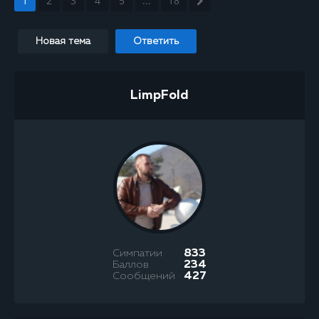
1
2
3
4
5
...
18
Новая тема
Ответить
LimpFold
Симпатии
833
Баллов
234
Сообщений
427