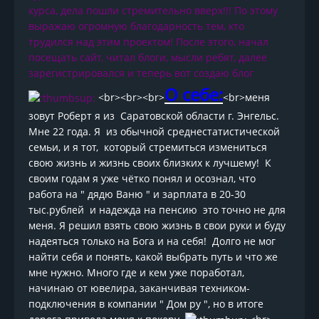
курса, дела пошли стремительно вверх!!! По этому
выражаю огромную благодарность тем, кто
трудился над этим проектом! После этого, начал
посещать сайт, читал блоги, мысли ребят, далее
зарегистрировался и теперь вот создаю блог
О себе:
<br><br><br>
<br>меня
зовут Роберт я из Саратовской области г. Энгельс.
Мне 22 года. Я из обычной среднестатистической
семьи, и я тот, который стремиться измениться
свою жизнь и жизнь своих близких к лучшему! К
своим годам я уже чётко понял и осознал, что
работа на " дядю Ваню " и зарплата в 20-30
тыс.рублей и надежда на пенсию это точно не для
меня. Я решил взять свою жизнь в свои руки и буду
надеяться только на Бога и на себя! Долго не мог
найти себя и понять, какой выбрать путь и что же
мне нужно. Много где и кем уже поработал,
начинаю от ювелира, заканчивая техником-
подключения в компании " Дом ру ", но в итоге