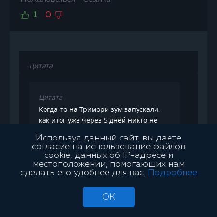
1
0
Цитата
Цитата
Когда-то на Тримори зум запускали,
как итог уже через 5 дней никто не
играл ни одного стола<br>
Используя данный сайт, вы даете
согласие на использование файлов
cookie, данных об IP-адресе и
На самом деле не понятно, чем они себя
местоположении, помогающих нам
мотивировали и для какой цели создавали
сделать его удобнее для вас.
Подробнее
zoom столы. Верно "Аlexipo", для того, что бы
была игра, нужен трафик раз в 10 больше.<br>
OK