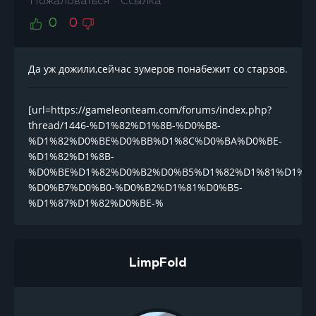
Пожаловаться
Ссылка
0
0
Да уж дожили,сейчас зумеров понабежит со старзов.
[url=https://gameleonteam.com/forums/index.php?
thread/1446-%D1%82%D1%8B-%D0%B8-
%D1%82%D0%BE%D0%BB%D1%8C%D0%BA%D0%BE-
%D1%82%D1%8B-
%D0%BE%D1%82%D0%B2%D0%B5%D1%82%D1%81%D1%8
%D0%B7%D0%B0-%D0%B2%D1%81%D0%B5-
%D1%87%D1%82%D0%BE-%
LimpFold