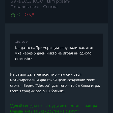
3 янв 2018 10:50
Цитировать
Пожаловаться
Ссылка
0
0
Цитата
Когда-то на Тримори зум запускали, как итог
уже через 5 дней никто не играл ни одного
стола<br>
На самом деле не понятно, чем они себя
мотивировали и для какой цели создавали zoom
столы. Верно "Аlexipo", для того, что бы была игра,
нужен трафик раз в 10 больше.
"Делай сегодня то, чего другие не хотят — завтра
будешь жить так, как другие не смогут."