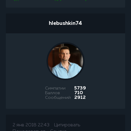
hlebushkin74
Симпатии
5739
Баллов
710
Сообщений
2912
2 янв 2018 22:43
Цитировать