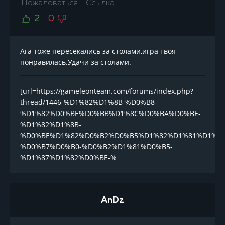
Пожаловаться
Ссылка
2
0
Ага тоже пересекались за столами,игра твоя
понравилась.Удачи за столами.
[url=https://gameleonteam.com/forums/index.php?
thread/1446-%D1%82%D1%8B-%D0%B8-
%D1%82%D0%BE%D0%BB%D1%8C%D0%BA%D0%BE-
%D1%82%D1%8B-
%D0%BE%D1%82%D0%B2%D0%B5%D1%82%D1%81%D1%8
%D0%B7%D0%B0-%D0%B2%D1%81%D0%B5-
%D1%87%D1%82%D0%BE-%
AnDz