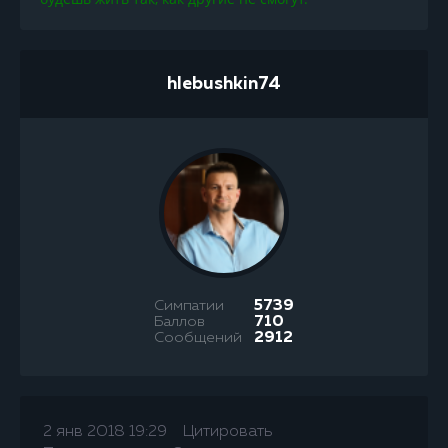
hlebushkin74
Симпатии
5739
Баллов
710
Сообщений
2912
2 янв 2018 19:29
Цитировать