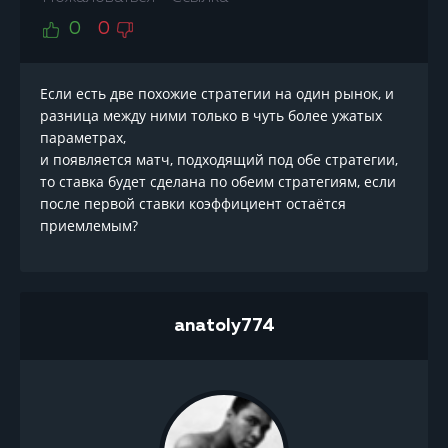
0
0
Если есть две похожие стратегии на один рынок, и
разница между ними только в чуть более ужатых
параметрах,
и появляется матч, подходящий под обе стратегии,
то ставка будет сделана по обеим стратегиям, если
после первой ставки коэффициент остаётся
приемлемым?
anatoly774