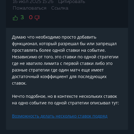
16 июл 2025 15:26
Цитировать
Пожаловаться
Ссылка
3
0
Думаю что необходимо просто добавить
функционал, который разрешал бы или запрещал
проставлять более одной ставки на событие.
Независимо от того, это ставки по одной стратегии
где не хватило лимита с первой ставки либо это
разные стратегии где один матч еще имеет
достаточный коэффициент для последующих
ставок.
Нечто подобное, но в контексте нескольких ставок
на одно событие по одной стратегии описывал тут:
Возможность делать несколько ставок подряд