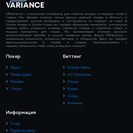
OffVariance – уникальная платформа для игроков, которых интересует покер и
ставки. Мы обучаем игроков самых разных уровней покеру и беттингу и
предоставляем лучшие материалы и инструменты по ставкам на спорт. В
Школе покера и Школе ставок вы найдёте обучающие материалы, уникальную
теорию, кейсы успешных игроков, стратегии покера и стратегии ставок и
лучшую программу для ставок. Мы выплачиваем игрокам высокий
дополнительный рейкбек в лучших покерных румах. Форум OffVariance –
уникальное комьюнити успешных бетторов и покеристов. Здесь вы найдёте
единомышленников в покере и ставках. Присоединяйтесь к
нашему комьюнити, чтобы стать успешным игроком!
Покер
Беттинг
Курсы
Школа ставок
Покер-румы
xG Статистика
Рейкбек
Статьи
Статьи
Видео
xGbuy
Контакты
Информация
О нас
Правила сайта