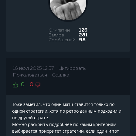
Симпатии
126
Баллов
281
Сообщений
98
16 июл 2025 12:57
Цитировать
Пожаловаться
Ссылка
0
0
Тоже заметил, что один матч ставится только по
одной стратегии, хотя по ретро данным подходил и
по другой страте.
Можно раскрыть подробнее по каким критериям
выбирается приоритет стратегий, если один и тот