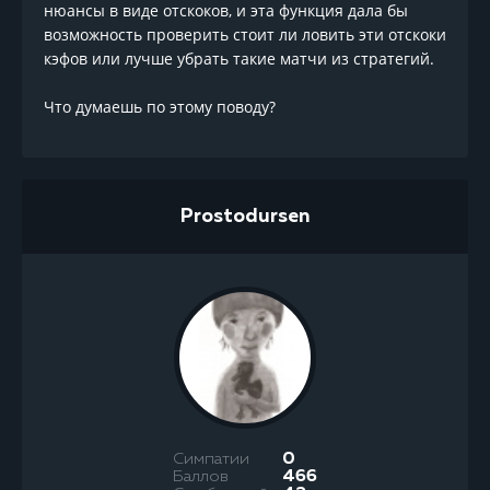
нюансы в виде отскоков, и эта функция дала бы
возможность проверить стоит ли ловить эти отскоки
кэфов или лучше убрать такие матчи из стратегий.
Что думаешь по этому поводу?
Prostodursen
Симпатии
0
Баллов
466