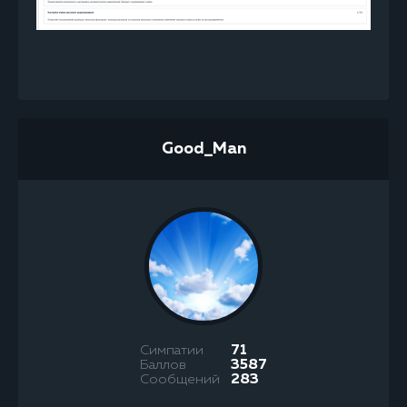
Good_Man
Симпатии
71
Баллов
3587
Сообщений
283