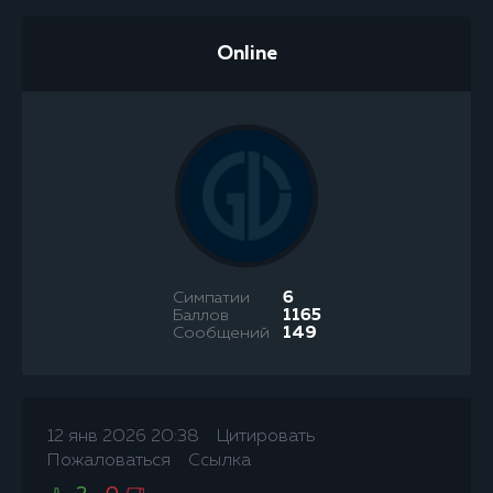
Online
Симпатии
6
Баллов
1165
Сообщений
149
12 янв 2026 20:38
Цитировать
Пожаловаться
Ссылка