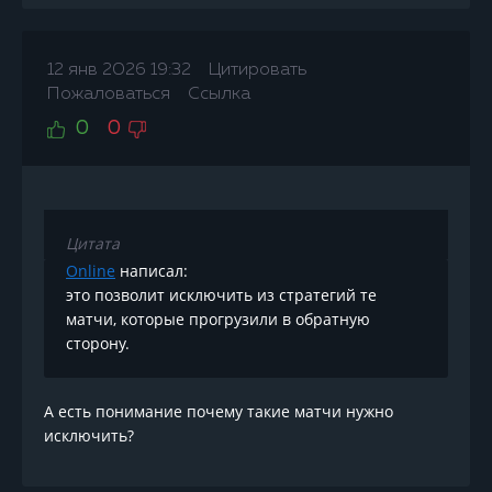
12 янв 2026 19:32
Цитировать
Пожаловаться
Ссылка
0
0
Цитата
Online
написал:
это позволит исключить из стратегий те
матчи, которые прогрузили в обратную
сторону.
А есть понимание почему такие матчи нужно
исключить?