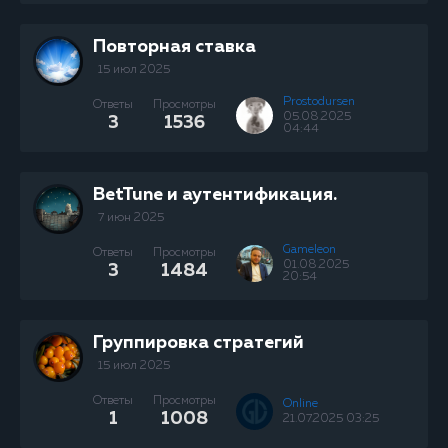
Повторная ставка
15 июл 2025
Prostodursen
Ответы
Просмотры
05.08.2025
3
1536
04:44
BetTune и аутентификация.
7 июн 2025
Gameleon
Ответы
Просмотры
01.08.2025
3
1484
20:54
Группировка стратегий
15 июл 2025
Ответы
Просмотры
Online
1
1008
21.07.2025 03:25