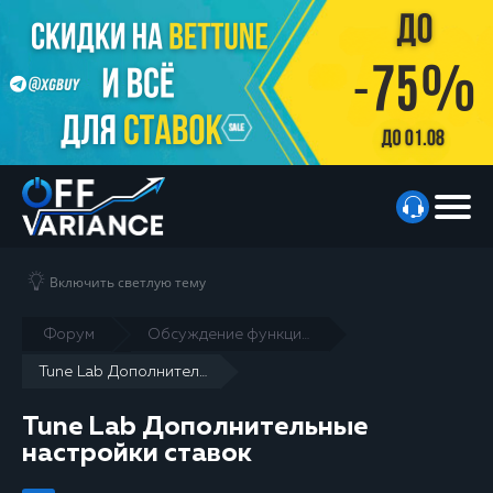
Включить светлую тему
Форум
Обсуждение функционала BetTune
Tune Lab Дополнительные настройки ставок
Tune Lab Дополнительные
настройки ставок