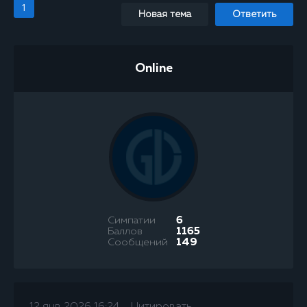
1
Новая тема
Ответить
Online
Симпатии
6
Баллов
1165
Сообщений
149