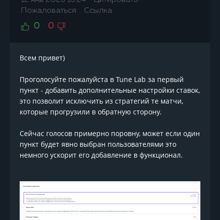
12 янв 2026 16:24
Цитировать
Пожаловаться
Ссылка
0
0
Всем привет)
Проголосуйте пожалуйста в Tune Lab за первый
пункт - добавить дополнительные настройки ставок,
это позволит исключить из стратегий те матчи,
которые прогрузили в обратную сторону.
Сейчас голосов примерно поровну, может если один
пункт будет явно выбран пользователями это
немного ускорит его добавление в функционал.