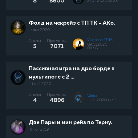
8
8600
27.04.2020 22:25
Фолд на чекрейз с ТП ТК - АКo.
7 янв 2020
Vladpoker2015
Ответы
Просмотры
09.01.2020
5
7071
09:58
Пассивная игра на дро борде в
мультипоте с 2 ...
11 май 2020
Ответы
Просмотры
Valera
4
4896
15.05.2020 17:53
Две Пары и мин рейз по Терну.
9 ноя 2019