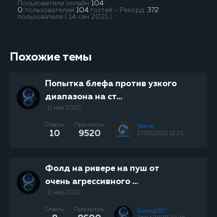
Пользователи онлайн
104
0
пользователей
104
гостей - Рекорд:
372
пользователя ( 14 сен 2021 )
Похожие темы
Попытка блефа против узкого
диапазона на ст...
11 май 2020
Ответы
Просмотры
Valera
10
9520
27.05.2020 12:26
Фолд на ривере на пуш от
очень агрессивного ...
11 мар 2020
Ответы
Просмотры
Виктор727