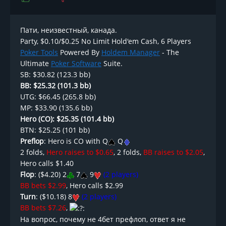
Пати, неизвестный, канада.
Party, $0.10/$0.25 No Limit Hold'em Cash, 6 Players
Poker Tools
Powered By
Holdem Manager
- The
Ultimate
Poker Software
Suite.
SB: $30.82 (123.3 bb)
BB: $25.32 (101.3 bb)
UTG: $66.45 (265.8 bb)
MP: $33.90 (135.6 bb)
Hero (CO): $25.35 (101.4 bb)
BTN: $25.25 (101 bb)
Preflop
: Hero is CO with Q
Q
2 folds,
Hero raises to $0.65
, 2 folds,
BB raises to $2.05
,
Hero calls $1.40
Flop
: ($4.20) 2
7
9
(2 players)
BB bets $2.99
, Hero calls $2.99
Turn
: ($10.18) 8
(2 players)
BB bets $7.26
,
На вопрос, почему не 4бет префлоп, ответ я не