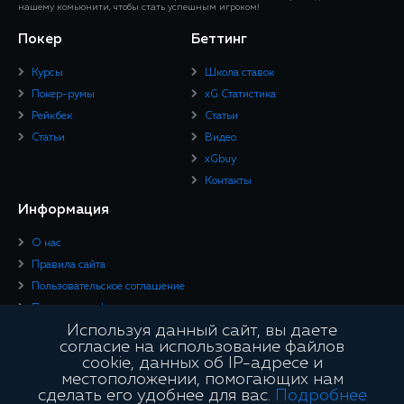
нашему комьюнити, чтобы стать успешным игроком!
Покер
Беттинг
Курсы
Школа ставок
Покер-румы
xG Статистика
Рейкбек
Статьи
Статьи
Видео
xGbuy
Контакты
Информация
О нас
Правила сайта
Пользовательское соглашение
Политика конфиденциальности
Используя данный сайт, вы даете
Юридическая информация
согласие на использование файлов
cookie, данных об IP-адресе и
Подписывайтесь
местоположении, помогающих нам
сделать его удобнее для вас.
Подробнее