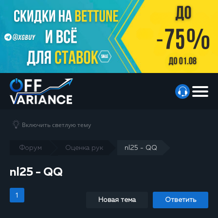
Включить светлую тему
Форум
Оценка рук
nl25 - QQ
nl25 - QQ
1
Новая тема
Ответить