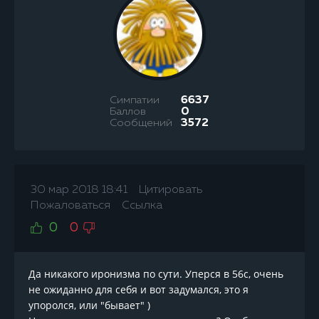
Симпатии
6637
Баллов
0
Сообщений
3572
30 мар 2018 18:41
Цитировать
Пожаловаться
Ссылка
0
0
Да никакого иронизма по сути. Уперся в 56с, очень
не ожиданно для себя и вот задумался, это я
упоролся, или "бывает" )