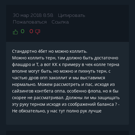
30 мар 2018 8:58
Цитировать
Пожаловаться
Ссылка
0
0
Стандартно 4бет но можно коллить.
Можно коллить терн, там должно быть достаточно
флашдро и Т, а вот КК к примеру в чек-колле терна
вполне могут быть, но можно и пихнуть терн, с
частью дров опп заколлит и мы выставимся
нормально. Можем рассмотреть и пас, исходя из
сайзингов контбета оппа, особенно флопа, но я бы
скорее не рассматривал. Должны ли мы защищать
эту руку терном исходя из соображений баланса ? -
Не обязательно, у нас тут полно рук лучше