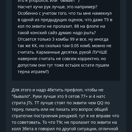
это я упоролся, или "бывает" )
Насчет кучи рук лучше, это например?
Особенно с учетом того, что ты мне намекнул
в одной из предыдущих оценок, что даже Т9 в
кол по эквити не пролазит. 88 на флопе на
такой конский сайз думаю надо рыть?
Отсается только 3 комбы 99 и все, ну иногда
так же КК, но сколько там 0.05 комб, можно не
считать. Карманные десятки, рукой ЛУЧШЕ
наверное считать не совсем корректно, но
допустим они тут тоже есть(их кстати пушем
терна играем?)
Для этого и надо 4бетить префлоп, чтобы не
"бывало". Руки лучше это 9 сетов 77+ и 4 натс
стрита JTs. ТТ лучше стоят по эквити чем QQ по
терну, пихать или не пихать это вопрос общей
стратегии построения ренджей, тут я не вправе что
то советовать. То что Т9с не пролазит по эквити на
колл 3бета я говорил по другой ситуации, отличной