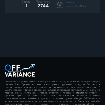
Ответы
Просмотры
Valera
1
2744
11.11.2019 21:16
OffVariance – уникальная платформа для игроков, которых интересует покер и
ставки. Мы обучаем игроков самых разных уровней покеру и беттингу и
предоставляем лучшие материалы и инструменты по ставкам на спорт. В
Школе покера и Школе ставок вы найдёте обучающие материалы, уникальную
теорию, кейсы успешных игроков, стратегии покера и стратегии ставок и
лучшую программу для ставок. Мы выплачиваем игрокам высокий
дополнительный рейкбек в лучших покерных румах. Форум OffVariance –
уникальное комьюнити успешных бетторов и покеристов. Здесь вы найдёте
единомышленников в покере и ставках. Присоединяйтесь к