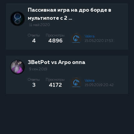
Пассивная игра на дро борде в
мультипоте с 2 ...
11 май 2020
Ответы
Просмотры
Valera
4
4896
15.05.2020 17:53
3BetPot vs Агро оппа
9 сен 2019
Ответы
Просмотры
Valera
3
4172
15.09.2019 20:42