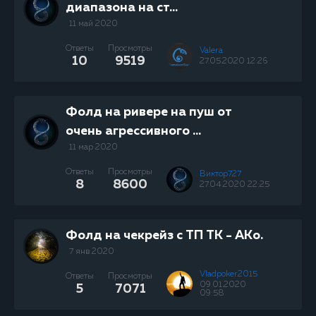
диапазона на ст...
11 май 2020
Ответы
Просмотры
Valera
10
9519
27.05.2020 12:26
Фолд на ривере на пуш от
очень агрессивного ...
11 мар 2020
Ответы
Просмотры
Виктор727
8
8600
27.04.2020 22:25
Фолд на чекрейз с ТП ТК - АКo.
7 янв 2020
Vladpoker2015
Ответы
Просмотры
09.01.2020
5
7071
09:58