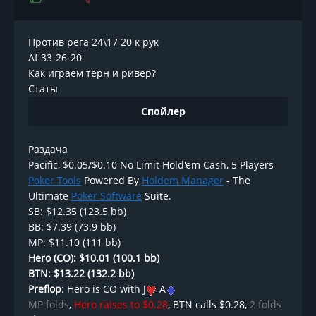
Против рега 24\17 20 к рук
Af 33-26-20
Как играем терн и ривер?
Cтаты
Спойлер
Раздача
Pacific, $0.05/$0.10 No Limit Hold'em Cash, 5 Players
Poker Tools
Powered By
Holdem Manager
- The
Ultimate
Poker Software
Suite.
SB: $12.35 (123.5 bb)
BB: $7.39 (73.9 bb)
MP: $11.10 (111 bb)
Hero (CO): $10.01 (100.1 bb)
BTN: $13.22 (132.2 bb)
Preflop
: Hero is CO with J
A
MP folds
,
Hero raises to $0.28
, BTN calls $0.28,
2 folds