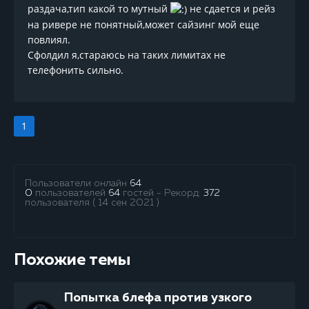
раздача,тип какой то мутный
не сдается и рейз
на ривере не понятный,может сайзинг мой еще
повлиял.
Сфолдил я,стараюсь на таких лимитах не
телефонить сильно.
1
Пользователи онлайн
64
0
пользователей
64
гостей - Рекорд:
372
пользователя ( 14 сен 2021 )
Похожие темы
Попытка блефа против узкого