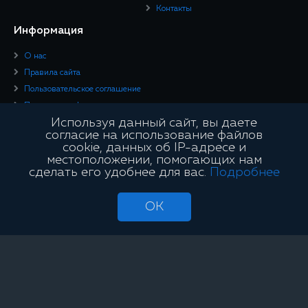
Контакты
Информация
О нас
Правила сайта
Пользовательское соглашение
Политика конфиденциальности
Используя данный сайт, вы даете
Юридическая информация
согласие на использование файлов
cookie, данных об IP-адресе и
Подписывайтесь
местоположении, помогающих нам
сделать его удобнее для вас.
Подробнее
OK
Сайт является информационным и не занимается проведением азартных
игр и лотерей с использованием сети «Интернет»
OffVariance © 2026. Все права защищены.
Сайт является информационным и не занимается проведением азартных игр и