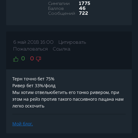
Симпатии
1775
Баллов
46
Сообщений
722
6 май 2018 16:00
Цитировать
Пожаловаться
Ссылка
0
0
Терн точно бет 75%
Ривер бет 33%/фолд
Мы хотим отвельюбетить его тонко ривером, при
этом на рейз против такого пассивного пацана нам
легко оскочить
Мой блог.