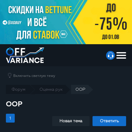
Включить светлую тему
Форум
Оценка рук
ООР
ООР
1
Новая тема
Ответить