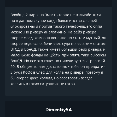
Вообще 2 пары на 3масть терне не вэльюбетятся,
но в данном случае когда большинство флешей
блокированы и против такого телефонящего оппа
можно .По риверу аналогично. На рейз ривера
скорее фолд, хотя опп конечно по статам мутный, он
скорее недовэльюбечивает, судя по высоким статам
ВТСД и ВонСД, также имеет большой рейз ривера, и
маленькие фолды на цбеты при опять таки высоком
ВонСД. Но все это конечно нивелируется агрессией
20. В общем то нам достаточно чтобы он превратил
3 руки KoQc в блеф для колла на ривере, поэтому я
бы скорее даже коллил, но советовать всегда
коллить в таких ситуациях не готов
Dimentiy54