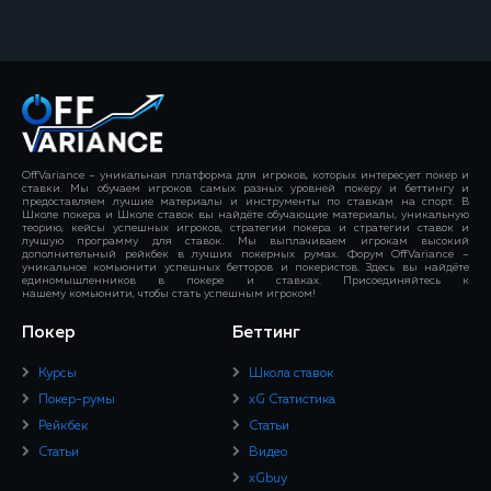
OffVariance – уникальная платформа для игроков, которых интересует покер и
ставки. Мы обучаем игроков самых разных уровней покеру и беттингу и
предоставляем лучшие материалы и инструменты по ставкам на спорт. В
Школе покера и Школе ставок вы найдёте обучающие материалы, уникальную
теорию, кейсы успешных игроков, стратегии покера и стратегии ставок и
лучшую программу для ставок. Мы выплачиваем игрокам высокий
дополнительный рейкбек в лучших покерных румах. Форум OffVariance –
уникальное комьюнити успешных бетторов и покеристов. Здесь вы найдёте
единомышленников в покере и ставках. Присоединяйтесь к
нашему комьюнити, чтобы стать успешным игроком!
Покер
Беттинг
Курсы
Школа ставок
Покер-румы
xG Статистика
Рейкбек
Статьи
Статьи
Видео
xGbuy