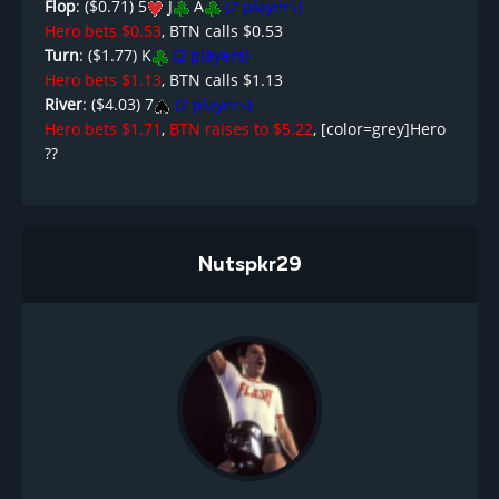
Flop
: ($0.71) 5
J
A
(2 players)
Hero bets $0.53
, BTN calls $0.53
Turn
: ($1.77) K
(2 players)
Hero bets $1.13
, BTN calls $1.13
River
: ($4.03) 7
(2 players)
Hero bets $1.71
,
BTN raises to $5.22
, [color=grey]Hero
??
Nutspkr29