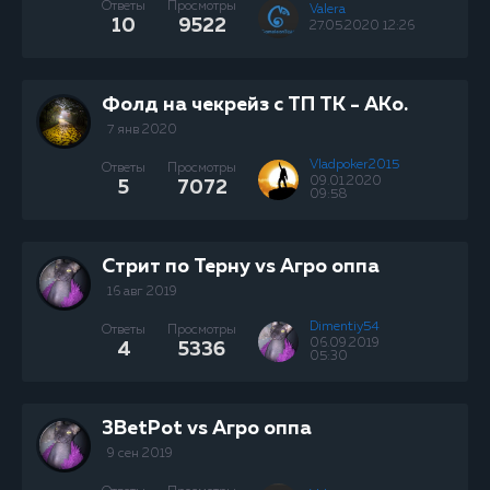
Ответы
Просмотры
Valera
10
9522
27.05.2020 12:26
Фолд на чекрейз с ТП ТК - АКo.
7 янв 2020
Vladpoker2015
Ответы
Просмотры
09.01.2020
5
7072
09:58
Стрит по Терну vs Агро оппа
16 авг 2019
Dimentiy54
Ответы
Просмотры
06.09.2019
4
5336
05:30
3BetPot vs Агро оппа
9 сен 2019