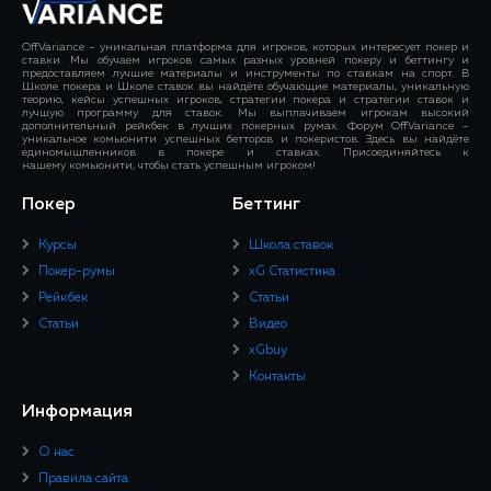
OffVariance – уникальная платформа для игроков, которых интересует покер и
ставки. Мы обучаем игроков самых разных уровней покеру и беттингу и
предоставляем лучшие материалы и инструменты по ставкам на спорт. В
Школе покера и Школе ставок вы найдёте обучающие материалы, уникальную
теорию, кейсы успешных игроков, стратегии покера и стратегии ставок и
лучшую программу для ставок. Мы выплачиваем игрокам высокий
дополнительный рейкбек в лучших покерных румах. Форум OffVariance –
уникальное комьюнити успешных бетторов и покеристов. Здесь вы найдёте
единомышленников в покере и ставках. Присоединяйтесь к
нашему комьюнити, чтобы стать успешным игроком!
Покер
Беттинг
Курсы
Школа ставок
Покер-румы
xG Статистика
Рейкбек
Статьи
Статьи
Видео
xGbuy
Контакты
Информация
О нас
Правила сайта