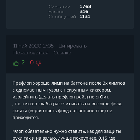
Симпатии
1763
Баллов
316
Сообщений
1131
11 май 2020 17:35
Цитировать
Пожаловаться
Ссылка
2
0
Префлоп хорошо, лимп на баттоне после 3х лимпов
с одномастным тузом с некрупным киккером,
изолейтить (делать префлоп рейз) не стОит.
, т.к. киккер слаб а рассчитывать на высокое фолд
эквити (вероятность фолда от оппонентов) не
приходится.
Флоп обязательно нужно ставить, как для защиты
руки так и на вэлью, лучше покрупнее, 0.15 где