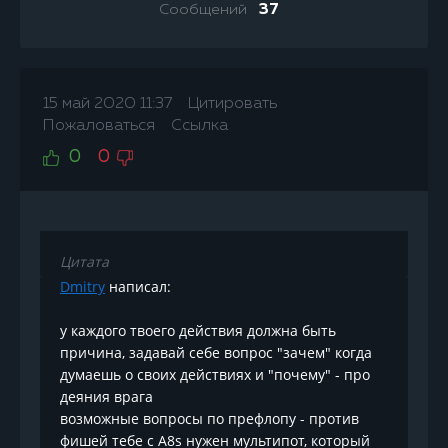
Сообщений
37
15 май 2020 11:37
Цитировать
Пожаловаться
Ссылка
0
0
Цитата
Dmitry
написал:
у каждого твоего действия должна быть
причина, задавай себе вопрос "зачем" когда
думаешь о своих действиях и "почему" - про
деяния врага
возможные вопросы по префлопу - против
фишей тебе с А8s нужен мультипот, который