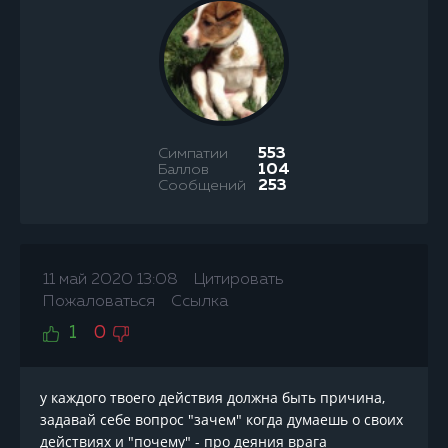
Симпатии
553
Баллов
104
Сообщений
253
11 май 2020 13:08
Цитировать
Пожаловаться
Ссылка
1
0
у каждого твоего действия должна быть причина,
задавай себе вопрос "зачем" когда думаешь о своих
действиях и "почему" - про деяния врага