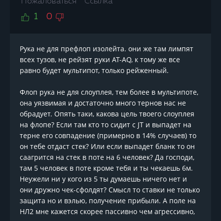
Пожаловаться
Ссылка
1
0
Рука не для префлоп изолейта. они же там лимпят
всех тузов, не рейзят руки AT-AQ, к тому же все
равно будет мультипот, только рейженный.
Флоп рука не для слоуплея, тем более в мультипоте,
она уязвимая и достаточно много тернов нас не
обрадует. Опять таки, какова цель твоего слоуплея
на флопе? Если там кто то сидит с JT и выпадет на
терне его совпадение (примерно в 14% случаев) то
он тебе отдаст стек? Или если выпадет бланк то он
саагрится на стек в поте на 6 человек? Да господи,
там 5 человек в поте кроме тебя и ты чекаешь 6м.
Неужели ни у кого из 5 ты думаешь ничего нет и
они дружно чек-сфолдят? Смысл то ставки не только
защита но и вэлью, получение прибыли. А поле на
НЛ2 мне кажется скорее пассивно чем агрессивно,