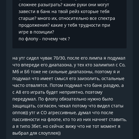
сложнее разыграть? какие руки они могут
завести в банк на твой рейз которые тебя
старше? много их, относительно все спектра
продолжения? какие у тебя трудности при
игре в позиции?
по флопу - почему чек ?
на утг сидел чувак 70/30, после его лимпа я подумал
что впереди его диапазона, у тех кто залимпил с Со,
Мб и Бб тоже не сильные диапазоны, поэтому я и
подумал что имеет смысл его заизолить, остальные
часто отвалятся. Потом подумал что банк раздую, а
с А8 его играть будет неприятно, поэтому
передумал. По флопу обязательно нужно было
защищать, согласен, чекал потому что видел статы
оппов)) утг и СО агрессивные, думал что после
пассивности на флопе, кто то из них начнет ставить,
а я типо 3бет, но сейчас вижу что не тот момент я
выбрал для слоуплея))