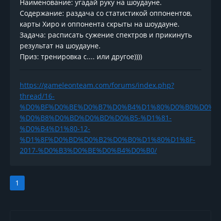
Наименование: угадай руку на шоудауне.
Содержание: раздача со статистикой оппонентов,
карты Хиро и оппонента скрыты на шоудауне.
Задача: расписать сужение спектров и прикинуть
результат на шоудауне.
Приз: тренировка с.... или другое))))
https://gameleonteam.com/forums/index.php?
thread/16-
%D0%BF%D0%BE%D0%B7%D0%B4%D1%80%D0%B0%D0%B
%D0%B8%D0%BD%D0%BD%D0%B5-%D1%81-
%D0%B4%D1%80-12-
%D1%8F%D0%BD%D0%B2%D0%B0%D1%80%D1%8F-
2017-%D0%B3%D0%BE%D0%B4%D0%B0/
1