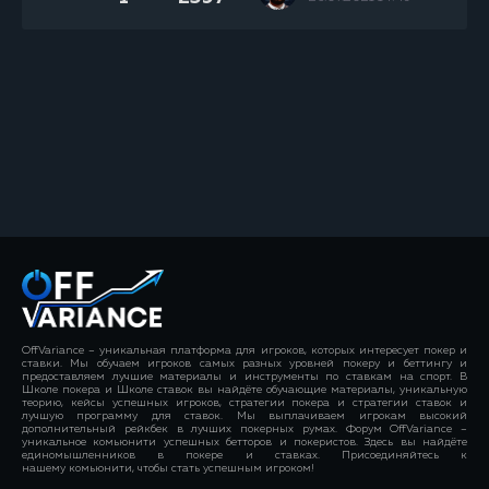
OffVariance – уникальная платформа для игроков, которых интересует покер и
ставки. Мы обучаем игроков самых разных уровней покеру и беттингу и
предоставляем лучшие материалы и инструменты по ставкам на спорт. В
Школе покера и Школе ставок вы найдёте обучающие материалы, уникальную
теорию, кейсы успешных игроков, стратегии покера и стратегии ставок и
лучшую программу для ставок. Мы выплачиваем игрокам высокий
дополнительный рейкбек в лучших покерных румах. Форум OffVariance –
уникальное комьюнити успешных бетторов и покеристов. Здесь вы найдёте
единомышленников в покере и ставках. Присоединяйтесь к
нашему комьюнити, чтобы стать успешным игроком!