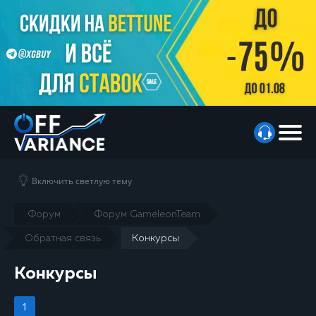
Включить светлую тему
Форум
Форум GameleonTeam
Обратная связь
Конкурсы
Конкурсы
1