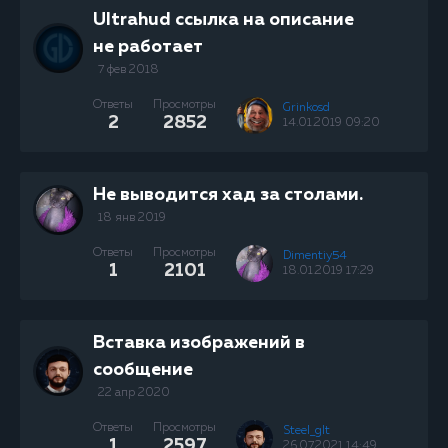
Ultrahud ссылка на описание
не работает
7 фев 2018
Ответы
Просмотры
Grinkosd
2
2852
14.01.2019 09:20
Не выводится хад за столами.
18 янв 2019
Ответы
Просмотры
Dimentiy54
1
2101
18.01.2019 17:29
Вставка изображений в
сообщение
22 апр 2020
Ответы
Просмотры
Steel_glt
1
2597
26.07.2021 14:49