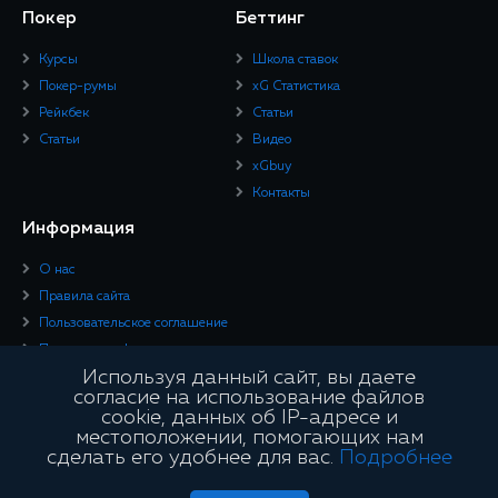
Покер
Беттинг
Курсы
Школа ставок
Покер-румы
xG Статистика
Рейкбек
Статьи
Статьи
Видео
xGbuy
Контакты
Информация
О нас
Правила сайта
Пользовательское соглашение
Политика конфиденциальности
Используя данный сайт, вы даете
Юридическая информация
согласие на использование файлов
cookie, данных об IP-адресе и
Подписывайтесь
местоположении, помогающих нам
сделать его удобнее для вас.
Подробнее