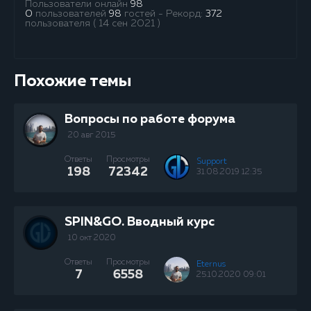
Пользователи онлайн
98
0
пользователей
98
гостей - Рекорд:
372
пользователя ( 14 сен 2021 )
Похожие темы
Вопросы по работе форума
20 авг 2015
Ответы
Просмотры
Support
198
72342
31.08.2019 12:35
SPIN&GO. Вводный курс
10 окт 2020
Ответы
Просмотры
Eternus
7
6558
25.10.2020 09:01