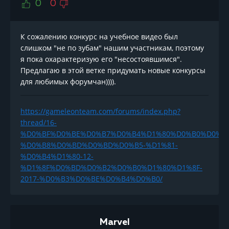
0
0
К сожалению конкурс на учебное видео был
слишком "не по зубам" нашим участникам, поэтому
я пока охарактеризую его "несостоявшимся".
Предлагаю в этой ветке придумать новые конкурсы
для любимых форумчан)))).
https://gameleonteam.com/forums/index.php?
thread/16-
%D0%BF%D0%BE%D0%B7%D0%B4%D1%80%D0%B0%D0%B
%D0%B8%D0%BD%D0%BD%D0%B5-%D1%81-
%D0%B4%D1%80-12-
%D1%8F%D0%BD%D0%B2%D0%B0%D1%80%D1%8F-
2017-%D0%B3%D0%BE%D0%B4%D0%B0/
Marvel