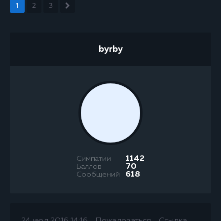
1
2
3
byrby
Симпатии
1142
Баллов
70
Сообщений
618