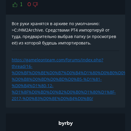
1
0
Все руки хранятся в архиве по умолчанию:
>С:/HM2Archive. Средствами РТ4 импортируй от
туда, предварительно выбрав папку (и просмотрев
её) из которой будешь импортировать.
https://gameleonteam.com/forums/index.php?
thread/16-
%D0%BF%D0%BE%D0%B7%D0%B4%D1%80%D0%B0%D0%B
%D0%B8%D0%BD%D0%BD%D0%B5-%D1%81-
%D0%B4%D1%80-12-
%D1%8F%D0%BD%D0%B2%D0%B0%D1%80%D1%8F-
2017-%D0%B3%D0%BE%D0%B4%D0%B0/
byrby