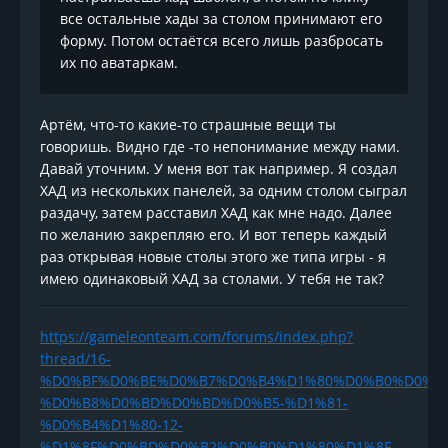
все остальные хады за столом принимают его
форму. Потом остаётся всего лишь разбросать
их по аватаркам.
Артём, что-то какие-то страшные вещи ты
говоришь. Видно где -то непонимание между нами.
Давай уточним. У меня вот так например. Я создал
ХАД из нескольких панелей, за одним столом сыграл
раздачу, затем расставил ХАД как мне надо. Далее
по желанию закрепляю его. И вот теперь каждый
раз открывая новые столы этого же типа игры - я
имею одинаковый ХАД за столами. У тебя не так?
https://gameleonteam.com/forums/index.php?
thread/16-
%D0%BF%D0%BE%D0%B7%D0%B4%D1%80%D0%B0%D0%B
%D0%B8%D0%BD%D0%BD%D0%B5-%D1%81-
%D0%B4%D1%80-12-
%D1%8F%D0%BD%D0%B2%D0%B0%D1%80%D1%8F-