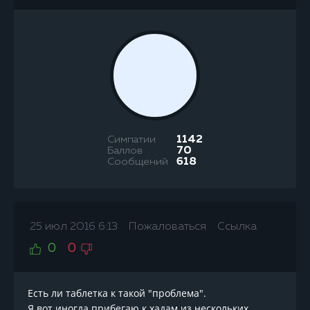
Симпатии
1142
Баллов
70
Сообщений
618
25 июл 2016 6:13
Пожаловаться
Ссылка
0
0
Есть ли таблетка к такой "проблема".
Я вот иногда прибегаю к хадам из нескольких