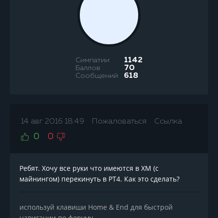
Симпатии
1142
Баллов
70
Сообщений
618
14 авг 2016 18:49
Пожаловаться
Ссылка
0
0
Ребят. Хочу все руки что имеются в ХМ (с
майнингом) перекинуть в PT4. Как это сделать?
используй клавиши Home & End для быстрой
навигации по форуму