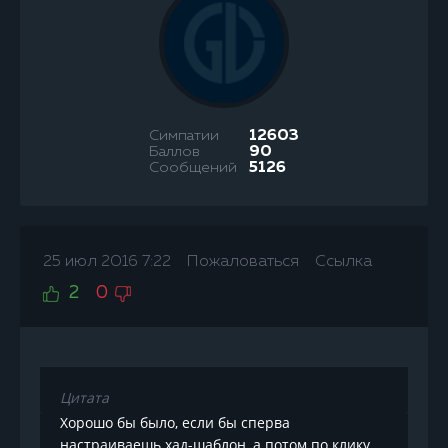
Симпатии
12603
Баллов
90
Сообщений
5126
25 июл 2016 7:22
Пожаловаться
Ссылка
2
0
Цитата
Хорошо бы было, если бы сперва
настраиваешь хад-шаблон, а потом по клику