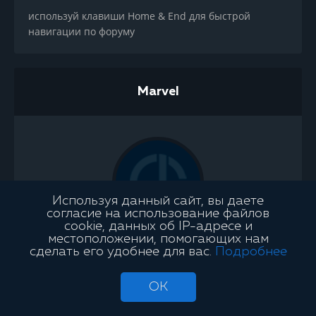
используй клавиши Home & End для быстрой
навигации по форуму
Marvel
Используя данный сайт, вы даете
согласие на использование файлов
cookie, данных об IP-адресе и
местоположении, помогающих нам
Симпатии
12603
сделать его удобнее для вас.
Подробнее
Баллов
90
Сообщений
5126
OK