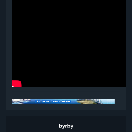
byrby