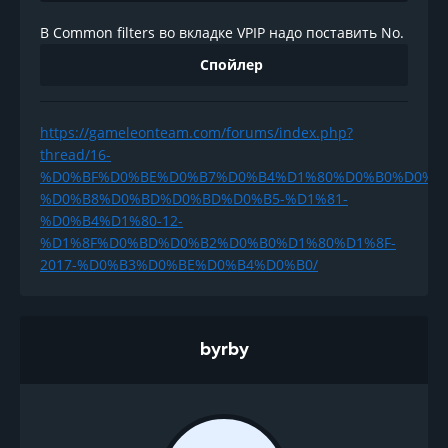
В Common filters во вкладке VPIP надо поставить No.
Спойлер
https://gameleonteam.com/forums/index.php?
thread/16-
%D0%BF%D0%BE%D0%B7%D0%B4%D1%80%D0%B0%D0%B
%D0%B8%D0%BD%D0%BD%D0%B5-%D1%81-
%D0%B4%D1%80-12-
%D1%8F%D0%BD%D0%B2%D0%B0%D1%80%D1%8F-
2017-%D0%B3%D0%BE%D0%B4%D0%B0/
byrby