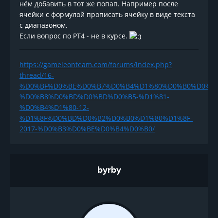
нём добавить в тот же попап. Например после
ячейки с формулой прописать ячейку в виде текста
с диапазоном.
Если вопрос по РТ4 - не в курсе.
https://gameleonteam.com/forums/index.php?
thread/16-
%D0%BF%D0%BE%D0%B7%D0%B4%D1%80%D0%B0%D0%B
%D0%B8%D0%BD%D0%BD%D0%B5-%D1%81-
%D0%B4%D1%80-12-
%D1%8F%D0%BD%D0%B2%D0%B0%D1%80%D1%8F-
2017-%D0%B3%D0%BE%D0%B4%D0%B0/
byrby