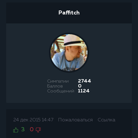
Paffitch
Симпатии
2744
Баллов
0
Сообщений
1124
24 дек 2015 14:47
Пожаловаться
Ссылка
3
0