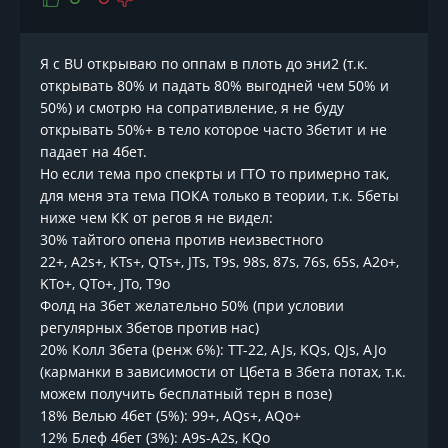
Я с BU открываю по оппам в плоть до эни2 (т.к.
открывать 80% и падать 80% выгодней чем 50% и
50%) и смотрю на сопративление, я не буду
открывать 50%+ в тело которое часто 3бетит и не
падает на 4бет.
Но если тема про спекрты и ГТО то примерно так,
для меня эта тема ПОКА только в теории, т.к. 5беты
ниже чем КК от регов я не видел:
30% тайтого опена против неизвестного
22+, A2s+, KTs+, QTs+, JTs, T9s, 98s, 87s, 76s, 65s, A2o+,
KTo+, QTo+, JTo, T9o
Фолд на 3бет желательно 50% (при условии
регулярных 3бетов против нас)
20% Колл 3бета (ренж 6%): TT-22, AJs, KQs, QJs, AJo
(карманки в зависимости от Цбета в 3бета потах, т.к.
можем получить бесплатный терн в позе)
18% Велью 4бет (5%): 99+, AQs+, AQo+
12% Блеф 4бет (3%): A9s-A2s, KQo