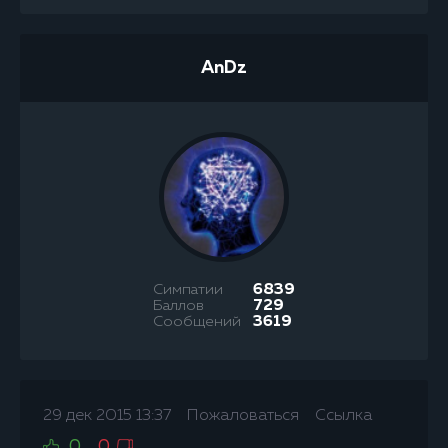
AnDz
Симпатии
6839
Баллов
729
Сообщений
3619
29 дек 2015 13:37
Пожаловаться
Ссылка
0
0