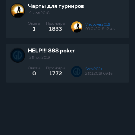
Чарты для турниров
9 июл 2018
Ответы
Просмотры
Vladpoker2015
1
1833
09.07.2018 12:45
HELP!!! 888 poker
25 ноя 2019
Ответы
Просмотры
Serhi2021
0
1772
25.11.2019 09:16