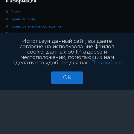
Информация
О нас
Правила сайта
Пользовательское соглашение
Политика конфиденциальности
Используя данный сайт, вы даете
Юридическая информация
согласие на использование файлов
cookie, данных об IP-адресе и
Подписывайтесь
местоположении, помогающих нам
сделать его удобнее для вас.
Подробнее
OK
Сайт является информационным и не занимается проведением азартных
игр и лотерей с использованием сети «Интернет»
OffVariance © 2026. Все права защищены.
Сайт является информационным и не занимается проведением азартных игр и
лотерей с использованием сети «Интернет».
Информация на сайте предназначена только для лиц 21+.