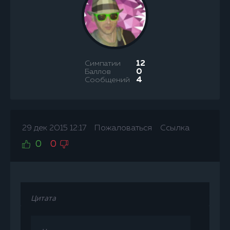
Симпатии
12
Баллов
0
Сообщений
4
29 дек 2015 12:17
Пожаловаться
Ссылка
0
0
Цитата