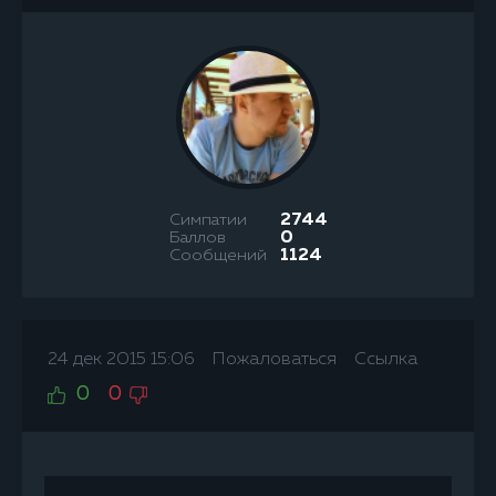
Симпатии
2744
Баллов
0
Сообщений
1124
24 дек 2015 15:06
Пожаловаться
Ссылка
0
0