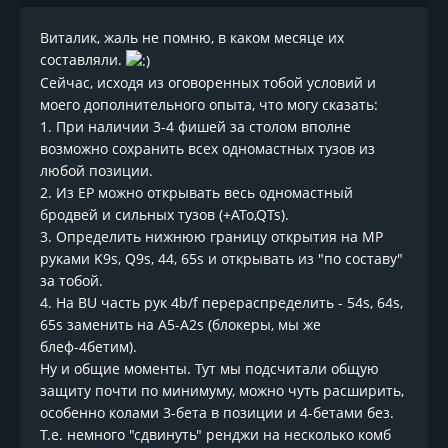
Виталик, жаль не помню, в каком месяце их
составляли.
Сейчас, исходя из оговоренных тобой условий и
моего дополнительного опыта, что могу сказать:
1. При наличии 3-4 фишей за столом вполне
возможно сохранить всех одномастных тузов из
любой позиции.
2. Из EP можно открывать весь одномастный
бродвей и сильных тузов (+ATo,QTs).
3. Определить нижнюю границу открытия на MP
руками K9s, Q9s, 44, 65s и открывать из "по составу"
за тобой.
4. На BU часть рук 4b/f перераспределить - 54s, 64s,
65s заменить на A5-A2s (блокеры, мы же
блеф-4бетим).
Ну и общие моменты. Тут мы подсчитали общую
защиту почти по минимуму, можно чуть расширить,
особенно колами 3-бета в позиции и 4-бетами без.
Т.е. немного "сдвинуть" ренджи на несколько комб