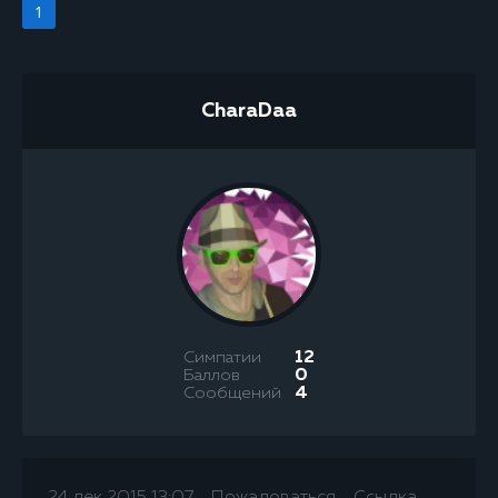
1
CharaDaa
Симпатии
12
Баллов
0
Сообщений
4