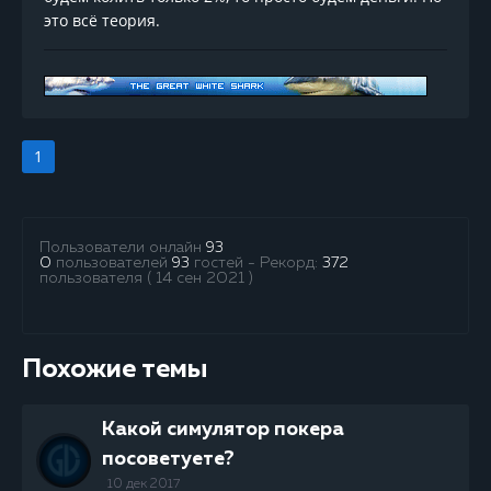
это всё теория.
1
Пользователи онлайн
93
0
пользователей
93
гостей - Рекорд:
372
пользователя ( 14 сен 2021 )
Похожие темы
Какой симулятор покера
посоветуете?
10 дек 2017