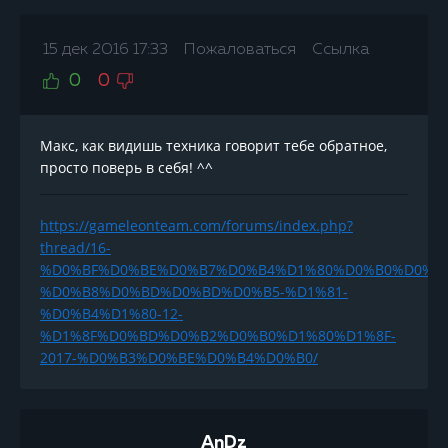
15 дек 2016 17:33
Пожаловаться
Ссылка
0
0
Макс, как видишь техника говорит тебе обратное,
просто поверь в себя! ^^
https://gameleonteam.com/forums/index.php?
thread/16-
%D0%BF%D0%BE%D0%B7%D0%B4%D1%80%D0%B0%D0%B
%D0%B8%D0%BD%D0%BD%D0%B5-%D1%81-
%D0%B4%D1%80-12-
%D1%8F%D0%BD%D0%B2%D0%B0%D1%80%D1%8F-
2017-%D0%B3%D0%BE%D0%B4%D0%B0/
AnDz