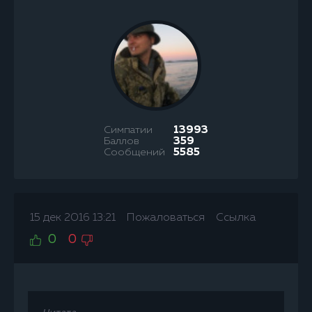
Симпатии
13993
Баллов
359
Сообщений
5585
15 дек 2016 13:21
Пожаловаться
Ссылка
0
0