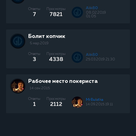
Alik80
Ответы
Просмотры
08.02.2019
7
7821
01:05
Болит копчик
6 мар 2019
Ответы
Просмотры
Alik80
3
4338
25.03.2019 21:30
Рабочее место покериста
14 сен 2015
Ответы
Просмотры
MrBulatka
1
2112
14.09.2015 19:11