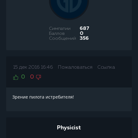
Симпатии
687
Баллов
0
Сообщений
356
15 дек 2016 16:46
Пожаловаться
Ссылка
0
0
Зрение пилота истребителя!
Physicist