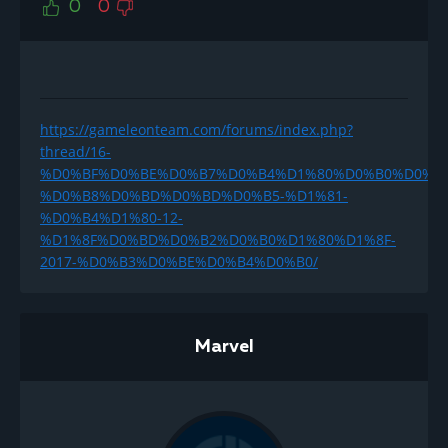
0
0
https://gameleonteam.com/forums/index.php?
thread/16-
%D0%BF%D0%BE%D0%B7%D0%B4%D1%80%D0%B0%D0%B
%D0%B8%D0%BD%D0%BD%D0%B5-%D1%81-
%D0%B4%D1%80-12-
%D1%8F%D0%BD%D0%B2%D0%B0%D1%80%D1%8F-
2017-%D0%B3%D0%BE%D0%B4%D0%B0/
Marvel