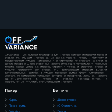
OffVariance – уникальная платформа для игроков, которых интересует покер и
ставки. Мы обучаем игроков самых разных уровней покеру и беттингу и
предоставляем лучшие материалы и инструменты по ставкам на спорт. В
Школе покера и Школе ставок вы найдёте обучающие материалы, уникальную
теорию, кейсы успешных игроков, стратегии покера и стратегии ставок и
лучшую программу для ставок. Мы выплачиваем игрокам высокий
дополнительный рейкбек в лучших покерных румах. Форум OffVariance –
уникальное комьюнити успешных бетторов и покеристов. Здесь вы найдёте
единомышленников в покере и ставках. Присоединяйтесь к
нашему комьюнити, чтобы стать успешным игроком!
Покер
Беттинг
Курсы
Школа ставок
Покер-румы
xG Статистика