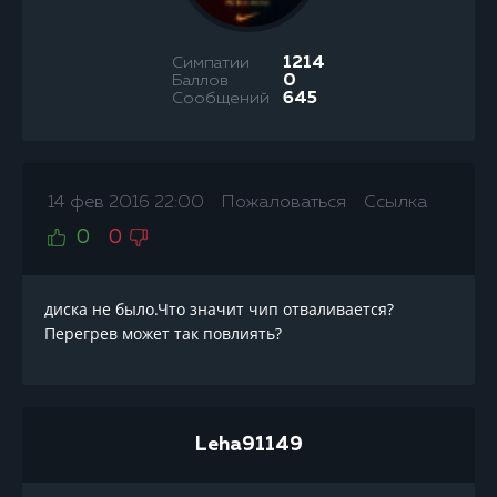
Симпатии
1214
Баллов
0
Сообщений
645
14 фев 2016 22:00
Пожаловаться
Ссылка
0
0
диска не было.Что значит чип отваливается?
Перегрев может так повлиять?
Leha91149