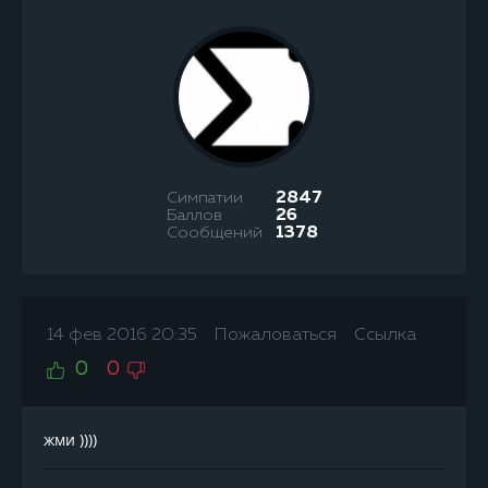
Симпатии
2847
Баллов
26
Сообщений
1378
14 фев 2016 20:35
Пожаловаться
Ссылка
0
0
жми ))))