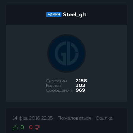
Steel_glt
АДМИН
Симпатии
2158
Баллов
303
Сообщений
969
14 фев 2016 22:35
Пожаловаться
Ссылка
0
0