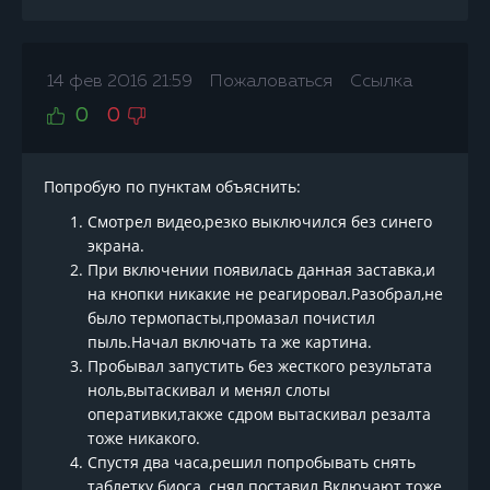
14 фев 2016 21:59
Пожаловаться
Ссылка
0
0
Попробую по пунктам объяснить:
Смотрел видео,резко выключился без синего
экрана.
При включении появилась данная заставка,и
на кнопки никакие не реагировал.Разобрал,не
было термопасты,промазал почистил
пыль.Начал включать та же картина.
Пробывал запустить без жесткого результата
ноль,вытаскивал и менял слоты
оперативки,также сдром вытаскивал резалта
тоже никакого.
Спустя два часа,решил попробывать снять
таблетку биоса, снял поставил.Включают тоже