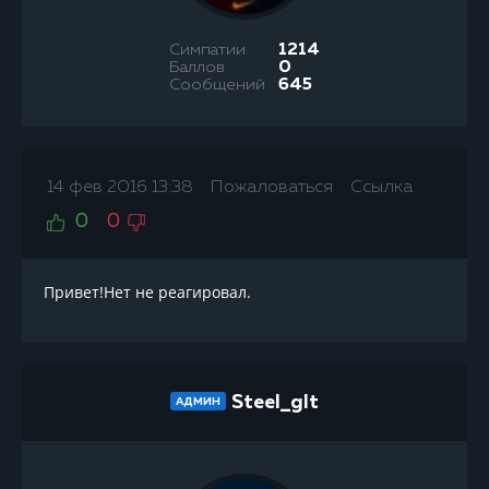
Симпатии
1214
Баллов
0
Сообщений
645
14 фев 2016 13:38
Пожаловаться
Ссылка
0
0
Привет!Нет не реагировал.
Steel_glt
АДМИН