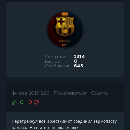
Симпатии
1214
Баллов
0
Сообщений
645
14 фев 2016 2:26
Пожаловаться
Ссылка
0
0
Перетрехнул все,и жёсткий от соединил.Термопасту
намазал.Но в итоге не включался.