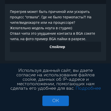
Перегрев может быть причиной или ускорить
процесс "отвала". Где не было термопасты?! На
чипе/видеокарте или на процессоре?
Желательно модель ноута в студию)
Отвал чипа это ухудшение контакта в BGA сокете
чипа, на фото пример BGA пайки в разрезе.
Спойлер
1
2
Используя данный сайт, вы даете
согласие на использование файлов
cookie, данных об IP-адресе и
местоположении, помогающих нам
сделать его удобнее для вас.
Подробнее
Пользователи онлайн
115
0
пользователей
115
гостей - Рекорд:
372
пользователя ( 14 сен 2021 )
OK