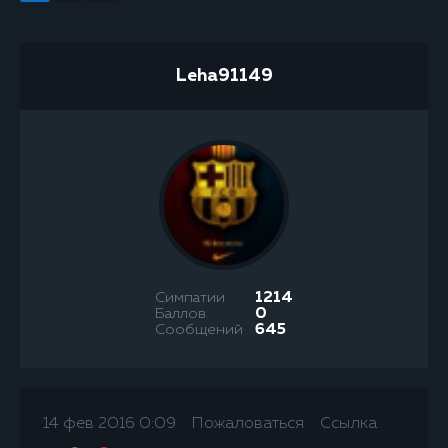
Leha91149
Симпатии
1214
Баллов
0
Сообщений
645
14 фев 2016 0:09
Пожаловаться
Ссылка