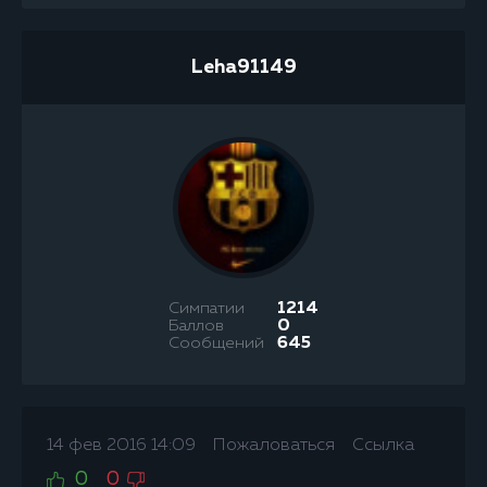
Leha91149
Симпатии
1214
Баллов
0
Сообщений
645
14 фев 2016 14:09
Пожаловаться
Ссылка
0
0