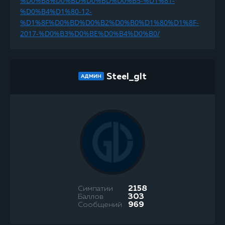
%D0%B8%D0%BD%D0%BD%D0%B5-%D1%81-
%D0%B4%D1%80-12-
%D1%8F%D0%BD%D0%B2%D0%B0%D1%80%D1%8F-
2017-%D0%B3%D0%BE%D0%B4%D0%B0/
Steel_glt
АДМИН
Симпатии
2158
Баллов
303
Сообщений
969