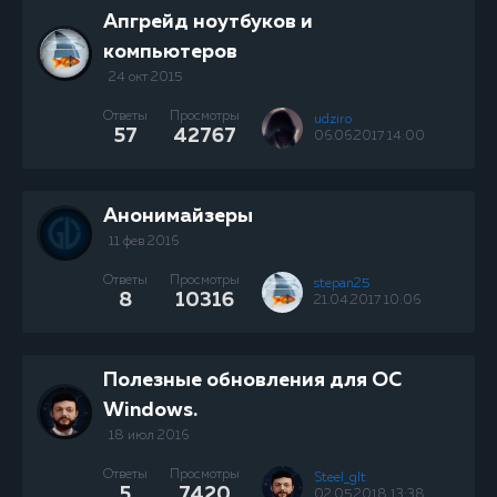
Апгрейд ноутбуков и
компьютеров
24 окт 2015
Ответы
Просмотры
udziro
57
42767
06.06.2017 14:00
Анонимайзеры
11 фев 2016
Ответы
Просмотры
stepan25
8
10316
21.04.2017 10:06
Полезные обновления для OC
Windows.
18 июл 2016
Ответы
Просмотры
Steel_glt
5
7420
02.05.2018 13:38