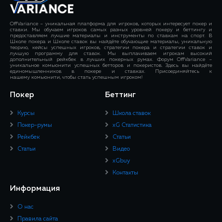
OffVariance – уникальная платформа для игроков, которых интересует покер и
ставки. Мы обучаем игроков самых разных уровней покеру и беттингу и
предоставляем лучшие материалы и инструменты по ставкам на спорт. В
Школе покера и Школе ставок вы найдёте обучающие материалы, уникальную
теорию, кейсы успешных игроков, стратегии покера и стратегии ставок и
лучшую программу для ставок. Мы выплачиваем игрокам высокий
дополнительный рейкбек в лучших покерных румах. Форум OffVariance –
уникальное комьюнити успешных бетторов и покеристов. Здесь вы найдёте
единомышленников в покере и ставках. Присоединяйтесь к
нашему комьюнити, чтобы стать успешным игроком!
Покер
Беттинг
Курсы
Школа ставок
Покер-румы
xG Статистика
Рейкбек
Статьи
Статьи
Видео
xGbuy
Контакты
Информация
О нас
Правила сайта