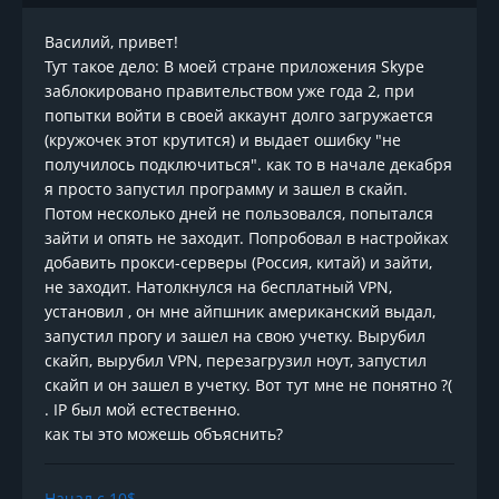
Василий, привет!
Тут такое дело: В моей стране приложения Skype
заблокировано правительством уже года 2, при
попытки войти в своей аккаунт долго загружается
(кружочек этот крутится) и выдает ошибку "не
получилось подключиться". как то в начале декабря
я просто запустил программу и зашел в скайп.
Потом несколько дней не пользовался, попытался
зайти и опять не заходит. Попробовал в настройках
добавить прокси-серверы (Россия, китай) и зайти,
не заходит. Натолкнулся на бесплатный VPN,
установил , он мне айпшник американский выдал,
запустил прогу и зашел на свою учетку. Вырубил
скайп, вырубил VPN, перезагрузил ноут, запустил
скайп и он зашел в учетку. Вот тут мне не понятно ?(
. IP был мой естественно.
как ты это можешь объяснить?
Начал с 10$