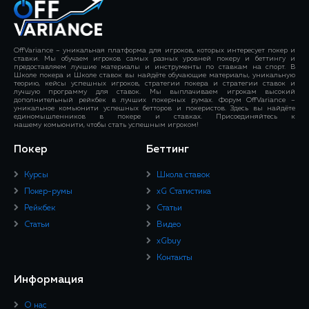
OffVariance – уникальная платформа для игроков, которых интересует покер и
ставки. Мы обучаем игроков самых разных уровней покеру и беттингу и
предоставляем лучшие материалы и инструменты по ставкам на спорт. В
Школе покера и Школе ставок вы найдёте обучающие материалы, уникальную
теорию, кейсы успешных игроков, стратегии покера и стратегии ставок и
лучшую программу для ставок. Мы выплачиваем игрокам высокий
дополнительный рейкбек в лучших покерных румах. Форум OffVariance –
уникальное комьюнити успешных бетторов и покеристов. Здесь вы найдёте
единомышленников в покере и ставках. Присоединяйтесь к
нашему комьюнити, чтобы стать успешным игроком!
Покер
Беттинг
Курсы
Школа ставок
Покер-румы
xG Статистика
Рейкбек
Статьи
Статьи
Видео
xGbuy
Контакты
Информация
О нас