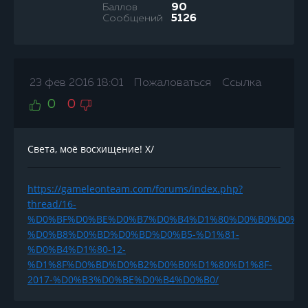
Баллов
90
Сообщений
5126
23 фев 2016 18:01
Пожаловаться
Ссылка
0
0
Света, моё восхищение! X/
https://gameleonteam.com/forums/index.php?
thread/16-
%D0%BF%D0%BE%D0%B7%D0%B4%D1%80%D0%B0%D0%B
%D0%B8%D0%BD%D0%BD%D0%B5-%D1%81-
%D0%B4%D1%80-12-
%D1%8F%D0%BD%D0%B2%D0%B0%D1%80%D1%8F-
2017-%D0%B3%D0%BE%D0%B4%D0%B0/