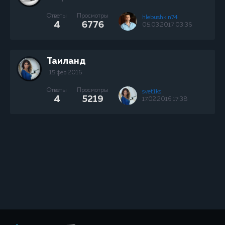
Ответы
Просмотры
hlebushkin74
4
6776
05.03.2017 03:36
Таиланд
15 фев 2016
Ответы
Просмотры
svet1ks
4
5219
17.02.2016 17:38