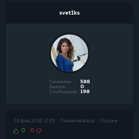
svet1ks
Симпатии
588
Баллов
0
Сообщений
198
23 фев 2016 17:29
Пожаловаться
Ссылка
0
0