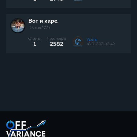
Вот и каре.
15 янв 2021
Ответы
Просмотры
Valera
1
2582
18.01.2021 13:42