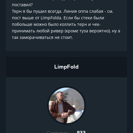
поставил?
Терн я бы пушил всегда. Линия оппа слабая - см.
пост выше от LimpFolda. Если бы стеки были
побольше можно было коллить терн и чек-
принимать любой ривер (кроме туза вероятно), ну а
так заморачиваться не стоит.
LimpFold
Симпатии