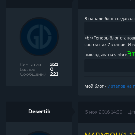
В начале блог создавал
<br>Теперь блог станов
состоит из 7 этапов. И 
Эт
выкладываться.<br>
Симпатии
321
Баллов
0
Сообщений
221
Мой блог -
7 этапов на 
Desertik
5 ноя 2016 14:39
Ци
МАРАФОН(1.11.