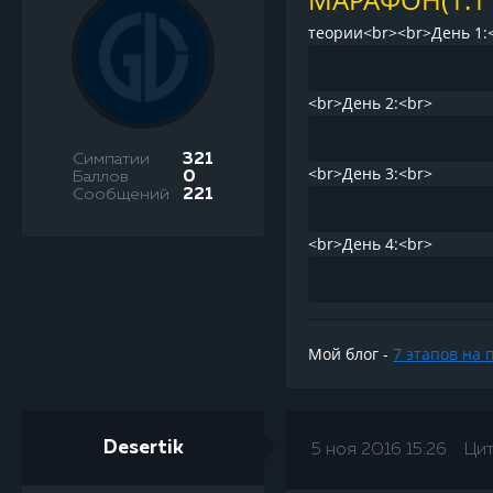
теории<br><br>День 1:
<br>День 2:<br>
Симпатии
321
<br>День 3:<br>
Баллов
0
Сообщений
221
<br>День 4:<br>
Мой блог -
7 этапов на 
Desertik
5 ноя 2016 15:26
Ци