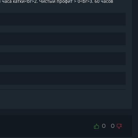
3 часа катки<br>2. Чистый профит > 0<br>3. 60 часов
0
0