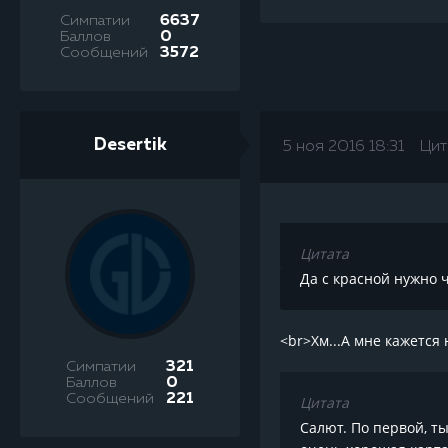
Симпатии
6637
Баллов
0
Сообщений
3572
Desertik
5 ноя 2016 18:31
Цит
Цитата
Да с красной нужно ч
<br>Хм...А мне кажется 
Симпатии
321
Баллов
0
Сообщений
221
Цитата
Салют. По первой, ты