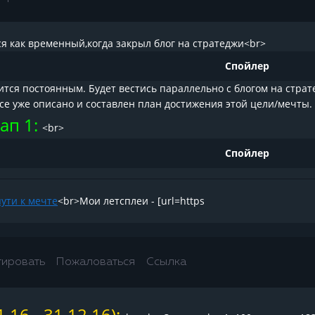
ся как временный,когда закрыл блог на стратеджи<br>
Спойлер
ится постоянным. Будет вестись параллельно с блогом на стра
все уже описано и составлен план достижения этой цели/мечты. 
ап 1:
<br>
Спойлер
пути к мечте
<br>Мои летсплеи - [url=https
тировать
Пожаловаться
Ссылка
16 - 31.12.16):