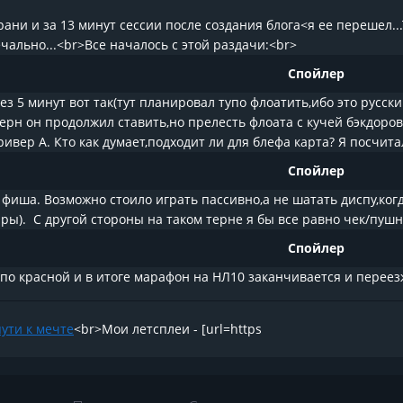
рани и за 13 минут сессии после создания блога<я ее перешел.
ечально...<br>Все началось с этой раздачи:<br>
Спойлер
з 5 минут вот так(тут планировал тупо флоатить,ибо это русски
терн он продолжил ставить,но прелесть флоата с кучей бэкдоров
ривер А. Кто как думает,подходит ли для блефа карта? Я посчитал
Спойлер
фиша. Возможно стоило играть пассивно,а не шатать диспу,когда
ры). С другой стороны на таком терне я бы все равно чек/пушну
Спойлер
 по красной и в итоге марафон на НЛ10 заканчивается и переезж
пути к мечте
<br>Мои летсплеи - [url=https