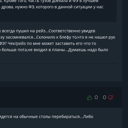
. Кроме того, часть тузов доехала и ФЭ в лучшем
 дрова, нужно ФЭ, которого в данной ситуации у нас
их всегда пушил на рейз...Соответственно увидев
у засомневался...Склонило к блефу то,что я не нашел рук
 ФЭ? Чек/рейз по мне может заставить его что-то
го больше пота,не входил в планы...Думаешь надо было
0
0
придется на обычные столы перебираться...Либо