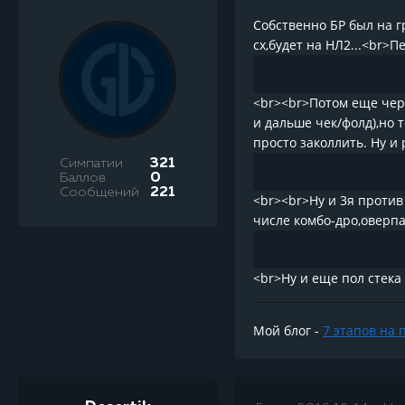
Собственно БР был на г
сх,будет на НЛ2...<br>П
<br><br>Потом еще чере
и дальше чек/фолд),но 
просто заколлить. Ну и 
Симпатии
321
Баллов
0
Сообщений
221
<br><br>Ну и 3я против 
числе комбо-дро,оверпа
<br>Ну и еще пол стека
Мой блог -
7 этапов на 