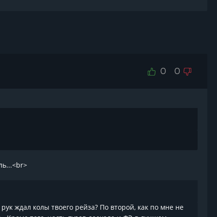
0
0
ь...<br>
рук ждал колы твоего рейза? По второй, как по мне не