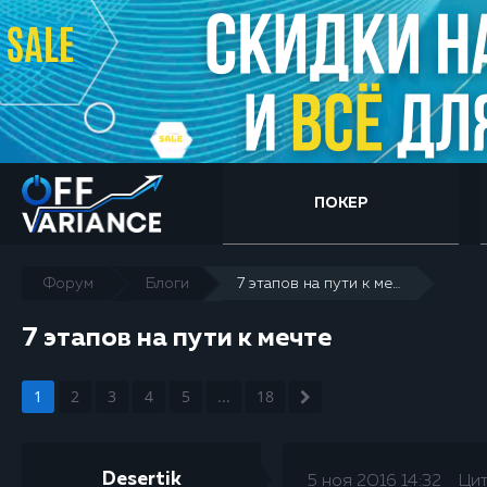
ПОКЕР
Форум
Блоги
7 этапов на пути к мечте
7 этапов на пути к мечте
1
2
3
4
5
...
18
Desertik
5 ноя 2016 14:32
Ци