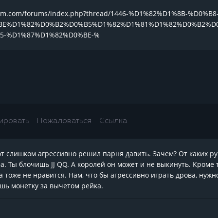
onteam.com/forums/index.php?thread/1446-%D1%82%D1%8B-%
BE%D1%82%D0%B2%D0%B5%D1%82%D1%81%D1%82%D0%B2%D
5-%D1%87%D1%82%D0%BE-%
ировать
Пожаловаться
Ссылка
от слишком агрессивно решил парня давить. Зачем? От каких рук
а. Ты блочишь JJ QQ. А королей он может и не выкинуть. Кроме т
 тоже не нравится. Нам, что бы агрессивно играть дрова, нужно
шь монетку за вычетом рейка.