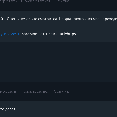
тировать
Пожаловаться
Ссылка
10....Очень печально смотрится. Не для такого я из мсс переход
пути к мечте
<br>Мои летсплеи - [url=https
ировать
Пожаловаться
Ссылка
 то делать