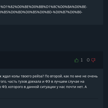
D0%B8-%D1%82%D0%BE%D0%BB%D1%8C%D0%BA%D0%BE-
0%B5%D0%BD%D0%B5%D0%BD-%D0%B7%D0%B0-
1
0
 ждал колы твоего рейза? По второй, как по мне не очень
ого, часть тузов доехала и ФЭ в лучшем случае на
 ФЭ, которого в данной ситуации у нас почти нет. А