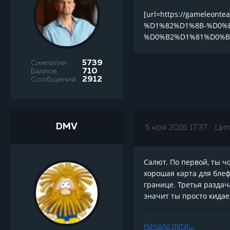
[url=https://gamele
%D1%82%D1%8B-%D0%
%D0%B2%D1%81%D0%B
Симпатии
5739
Баллов
710
Сообщений
2912
DMV
5 ноя 2016 17:37
Цит
Салют. По первой, ты ч
хорошая карта для блеф
границе. Третья раздача
значит ты просто кидае
Начало пути...