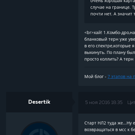
очень хорошая карта 
случае на границе. Т
почти нет. А значит
<br>хай! 1.Комбо-дро,на
бланковый терн уже уве
в его спектре,которые я
выкинуть. По плану был
просто коллить? А терн
Мой блог -
7 этапов на 
Desertik
5 ноя 2016 18:35
Ци
Старт НЛ2 туда же...Ну 
возвращаться в мсс к бе