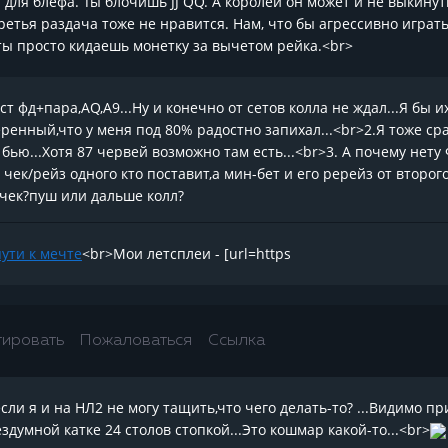
для блефа. Ты блочишь JJ QQ. А королей он может и не выкинуть
ретья раздача тоже не нравится. Нам, что бы агрессивно играть
 ты просто кидаешь монетку за вычетом рейка.<br>
ст фд+пара,AQ,A9...Ну и конечно от сетов колла не ждал...Я бы 
ренный,что у меня под 80% радостно запихал...<br>2.Я тоже сраз
 бью...Хотя 87 червей возможно там есть...<br>3. А почему нету
 чек/рейз одного кто поставит,а мин-бет и его ререйз от второ
 чек?пуш или дальше колл?
пути к мечте
<br>Мои летсплеи - [url=https
тировать
Пожаловаться
Ссылка
если я и на НЛ2 не могу тащить,что чего делать-то? ...Видимо 
здумной катке 24 столов стопкой...Это кошмар какой-то...<br>