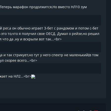
..Теперь марафон продолжится,Но вместо НЛ10 зум
й рег,а он обычно играет 3-бет с рандомом и потом с-бет
-это то,что я получил свое ОЕСД. Думал о рейзе,но решил
 что да ,ну и вскрыли вот так...<br>
 и так стрикует,но тут у него спектр не маленький(в том
л скорее всего...<br>
ает на НЛ2...<br>