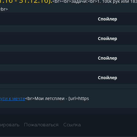
<br><br>Задачи:<br>1. 100к рук или 18
<br>
Спойлер
Спойлер
Спойлер
Спойлер
пути к мечте
<br>Мои летсплеи - [url=https
тировать
Пожаловаться
Ссылка