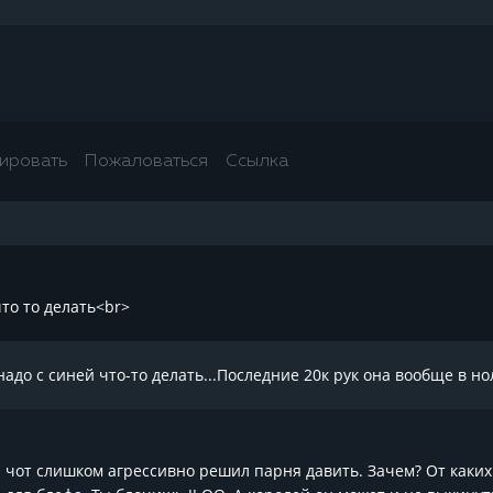
ировать
Пожаловаться
Ссылка
то то делать<br>
надо с синей что-то делать...Последние 20к рук она вообще в нол
 чот слишком агрессивно решил парня давить. Зачем? От каких 