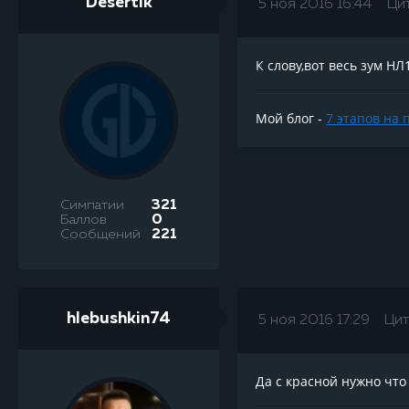
Desertik
5 ноя 2016 16:44
Ци
К слову,вот весь зум НЛ
Мой блог -
7 этапов на 
Симпатии
321
Баллов
0
Сообщений
221
hlebushkin74
5 ноя 2016 17:29
Цит
Да с красной нужно что