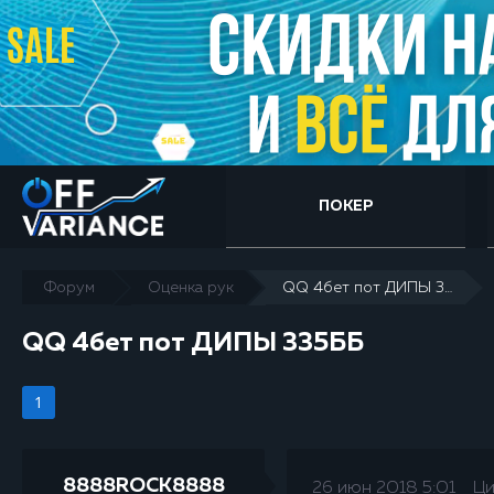
ПОКЕР
Форум
Оценка рук
QQ 4бет пот ДИПЫ 335ББ
QQ 4бет пот ДИПЫ 335ББ
1
8888ROCK8888
26 июн 2018 5:01
Ци