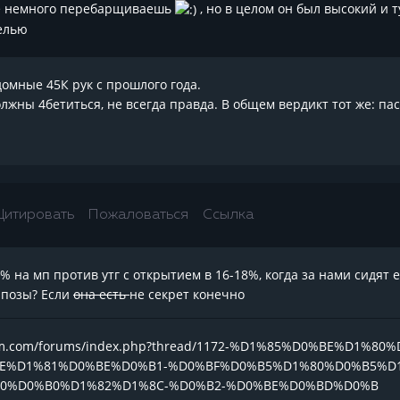
же немного перебарщиваешь
, но в целом он был высокий и т
велью
домные 45К рук с прошлого года.
лжны 4бетиться, не всегда правда. В общем вердикт тот же: пас 
Цитировать
Пожаловаться
Ссылка
3% на м
п против утг с открытием в 16-18%, когда за нами сидят 
з позы? Если
она есть
не секрет конечно
team.com/forums/index.php?thread/1172-%D1%85%D0%BE%D1%
E%D1%81%D0%BE%D0%B1-%D0%BF%D0%B5%D1%80%D0%B5%D
0%D0%B0%D1%82%D1%8C-%D0%B2-%D0%BE%D0%BD%D0%B