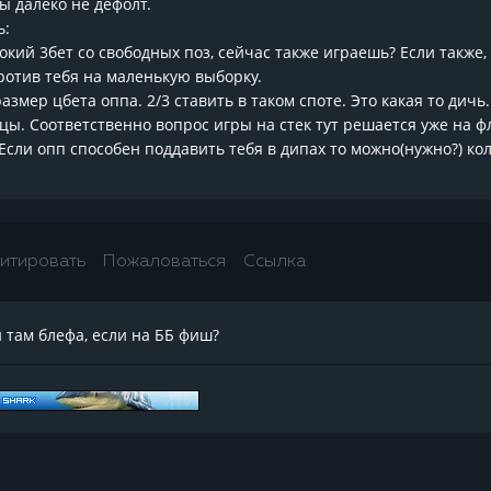
ы далеко не дефолт.
ь:
сокий 3бет со свободных поз, сейчас также играешь? Если также
против тебя на маленькую выборку.
змер цбета оппа. 2/3 ставить в таком споте. Это какая то дичь.
ицы. Соответственно вопрос игры на стек тут решается уже на фл
сли опп способен поддавить тебя в дипах то можно(нужно?) кол
итировать
Пожаловаться
Ссылка
ли там блефа, если на ББ фиш?