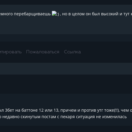
немного перебарщиваешь
, но в целом он был высокий и тут 
итировать
Пожаловаться
Ссылка
л 3бет на баттоне 12 или 13, причем и против утг тоже(!!), ч
по недавно скинутым постам с пекаря ситуация не изменилась