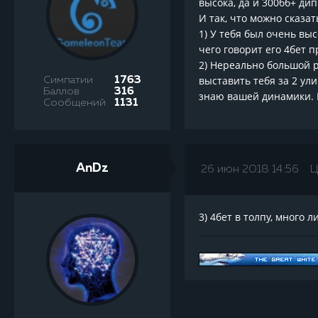
высока, да и 300бб+ дип
И так, что можно сказат
1) У тебя был очень вы
чего говорит его 4бет 
2) Нереально большой ра
выставить тебя за 2 ул
Симпатии
1763
Баллов
316
знаю вашей динамики. Е
Сообщений
1131
AnDz
26 июн 2018 14:56
Ц
3) 4бет в толпу, много 