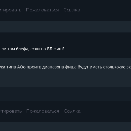
итировать
Пожаловаться
Ссылка
го ли там блефа, если на ББ фиш?
ука типа AQo проитв диапазона фиша будут иметь столько-же экв
итировать
Пожаловаться
Ссылка