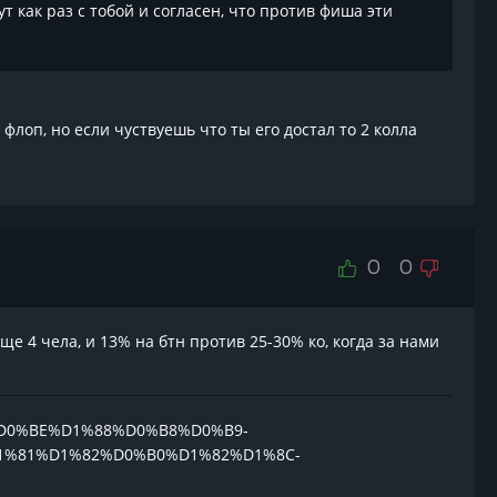
ут как раз с тобой и согласен, что против фиша эти
флоп, но если чуствуешь что ты его достал то 2 колла
0
0
еще 4 чела, и 13% на бтн против 25-30% ко, когда за нами
80%D0%BE%D1%88%D0%B8%D0%B9-
1%81%D1%82%D0%B0%D1%82%D1%8C-