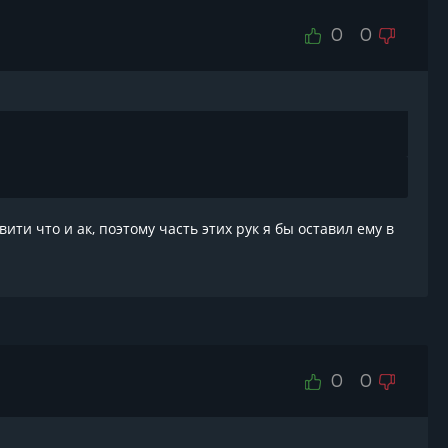
0
0
ити что и ак, поэтому часть этих рук я бы оставил ему в
0
0