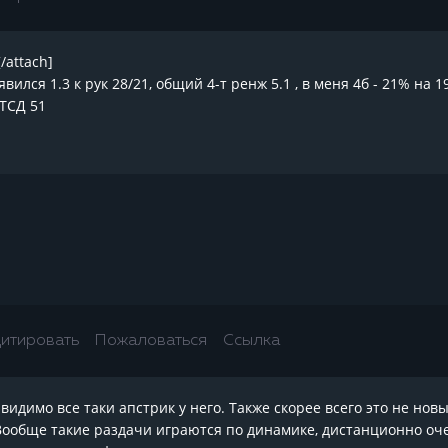
/attach]
явился 1.3 к рук 28/21, общий 4-т ренж 5.1 , в меня 4б - 21% на 
ВТСД 51
итировать
Пожаловаться
Ссылка
 видимо все таки апстрик у него. Также скорее всего это не но
Вообще такие раздачи играются по динамике, дистанционно очен