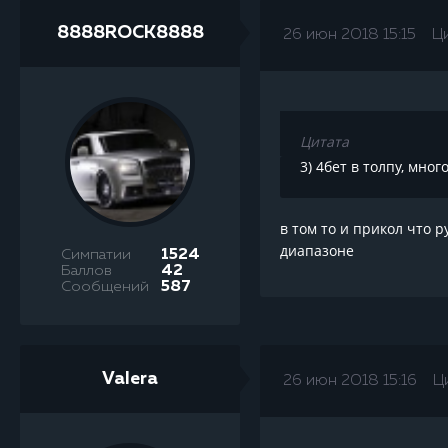
8888ROCK8888
26 июн 2018 15:15
Ц
Цитата
3) 4бет в толпу, мно
в том то и прикол что р
диапазоне
Симпатии
1524
Баллов
42
Сообщений
587
Valera
26 июн 2018 15:16
Ц