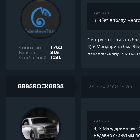
Цитата
3) 4бет в толпу, мно
Смотря что считать бле
4) У Мандарина был 3бе
Симпатии
1763
Баллов
316
недавно скинутым пост
Сообщений
1131
8888ROCK8888
26 июн 2018 15:20
Ц
Цитата
4) У Мандарина был 3
недавно скинутым по