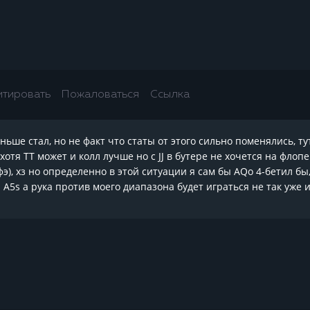
итировать
Пожаловаться
Ссылка
ньше стал, но не факт что статы от этого сильно поменялись, т
(хотя TT может и колл лучше но с JJ в бутере не хочется на фло
э), хз но определенно в этой ситуации я сам бы AQo 4-бетил бы
 A5s а рука против моего диапазона будет играться не так уже 