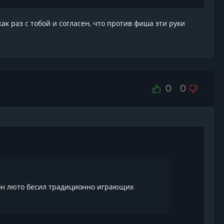
как раз с тобой и согласен, что против фиша эти руки
0
0
ем он люто бесил традиционно играющих