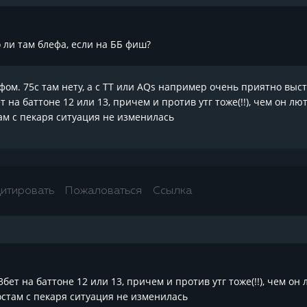
го ли там блефа, если на ББ фиш?
фом. 75с там нету, а с ТТ или AQs например очень приятно выс
т на баттоне 12 или 13, причем и против утг тоже(!!), чем он 
ам с пекаря ситуация не изменилась
итировать
Пожаловаться
Ссылка
бет на баттоне 12 или 13, причем и против утг тоже(!!), чем 
стам с пекаря ситуация не изменилась