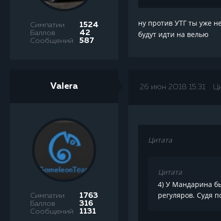
ну против УТГ ты уже 
Симпатии
1524
Баллов
42
будут идти на велью
Сообщений
587
Valera
26 июн 2018 15:31
Ц
Цитата
Цитата
4) У Мандарина бы
регуляров. Судя 
Симпатии
1763
Баллов
316
Сообщений
1131