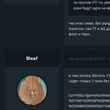
ну против УТГ ты у
руки будут идти на 
Честное слово. Вот ран
Конечно, там ТТ и AQ до
флоп и терн.
Bleaf
26 июн 2018 16:00
в чем логика 3бетить 1
сидят только 2 чела бе
[url=http://gameleon
%D1%81%D0%BF%D0%B
%D0%B8%D0%B3%D1%8