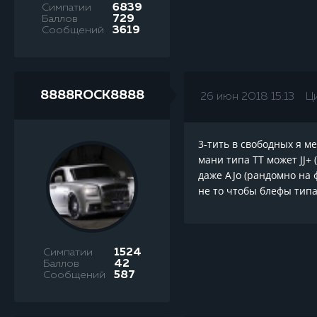
Симпатии
6839
Баллов
729
Сообщений
3619
8888ROCK8888
26 июн 2018 15:13
Ц
3-тить в свободных я ме
мани типа TT может JJ+ 
даже AJo (рандомно на ф
не то чтобы блефы типа
Симпатии
1524
Баллов
42
Сообщений
587