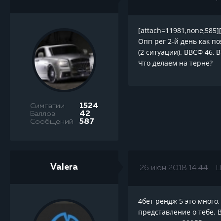
[attach=11981,none,585][
Опп рег 2-й день как по
(2 ситуации). ВВСФ 46, 
Что делаем на терне?
Симпатии
1524
Баллов
42
Сообщений
587
Valera
26 июн 2018 14:44
Ц
4бет рендж 5 это много,
представление о тебе. 