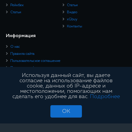
Рейкбек
Статьи
Статьи
Видео
xGbuy
Контакты
Информация
О нас
Правила сайта
Пользовательское соглашение
Политика конфиденциальности
Используя данный сайт, вы даете
Юридическая информация
согласие на использование файлов
cookie, данных об IP-адресе и
Подписывайтесь
местоположении, помогающих нам
сделать его удобнее для вас.
Подробнее
OK
Сайт является информационным и не занимается проведением азартных
игр и лотерей с использованием сети «Интернет»