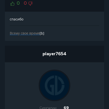
0
0
спасибо
Всему свое время
[b]
player7654
Симпатии
69