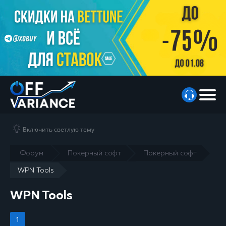
Включить светлую тему
Форум
Покерный софт
Покерный софт
WPN Tools
WPN Tools
1