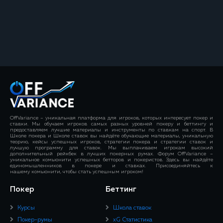
OffVariance – уникальная платформа для игроков, которых интересует покер и
ставки. Мы обучаем игроков самых разных уровней покеру и беттингу и
предоставляем лучшие материалы и инструменты по ставкам на спорт. В
Школе покера и Школе ставок вы найдёте обучающие материалы, уникальную
теорию, кейсы успешных игроков, стратегии покера и стратегии ставок и
лучшую программу для ставок. Мы выплачиваем игрокам высокий
дополнительный рейкбек в лучших покерных румах. Форум OffVariance –
уникальное комьюнити успешных бетторов и покеристов. Здесь вы найдёте
единомышленников в покере и ставках. Присоединяйтесь к
нашему комьюнити, чтобы стать успешным игроком!
Покер
Беттинг
Курсы
Школа ставок
Покер-румы
xG Статистика