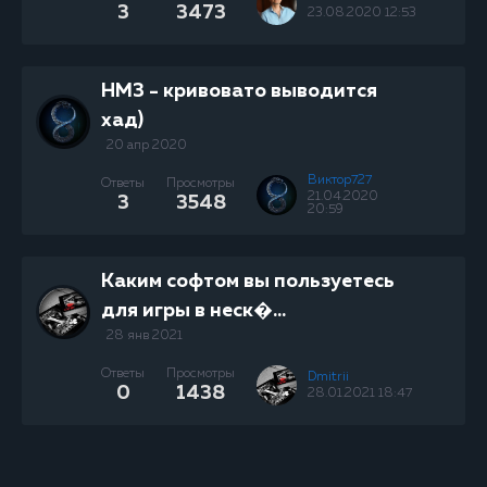
3
3473
23.08.2020 12:53
НМ3 - кривовато выводится
хад)
20 апр 2020
Виктор727
Ответы
Просмотры
21.04.2020
3
3548
20:59
Каким софтом вы пользуетесь
для игры в неск�...
28 янв 2021
Ответы
Просмотры
Dmitrii
0
1438
28.01.2021 18:47