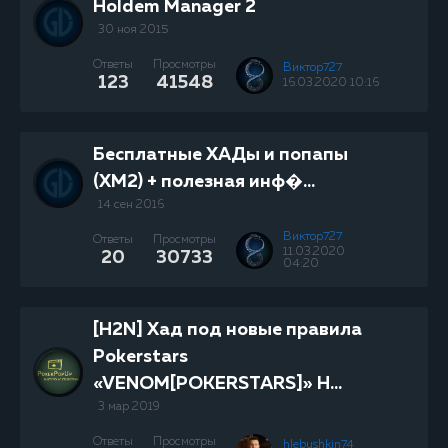
Holdem Manager 2
30 ноя 2015
Ответы
Просмотры
Виктор727
123
41548
16.03.2020 10:16
Бесплатные ХАДы и попапы
(ХМ2) + полезная инф�...
14 сен 2016
Виктор727
Ответы
Просмотры
11.03.2020
20
30733
04:20
[H2N] Хад под новые правила
Pokerstars
«VENOM[POKERSTARS]» H...
3 мар 2019
Ответы
Просмотры
hlebushkin74