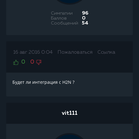
Симпатии
96
Баллов
0
Сообщений
54
16 авг 2016 0:04
Пожаловаться
Ссылка
0
0
Будет ли интеграция с H2N ?
vit111