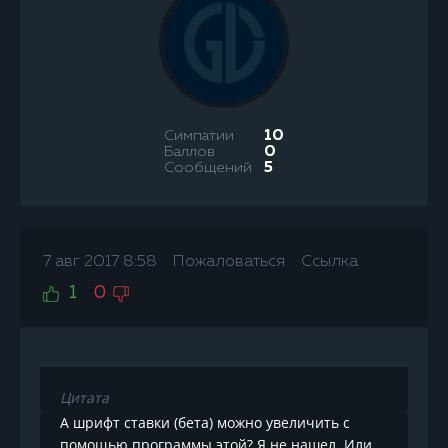
Симпатии
10
Баллов
0
Сообщений
5
7 авг 2017 8:58
Пожаловаться
Ссылка
1
0
Цитата
А шрифт ставки (бета) можно увеличить с
помощью программы этой? Я не нашел. Или