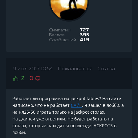
Симпатии
727
Баллов
395
Сообщений
419
9 июл 2017 10:54
Пожаловаться
Ссылка
2
0
Работает ли программа на jackpot tables? На сайте
написано, что не работает
САЙТ
. Я зашел в лобби, а
на нл25-50 играть только на jackpot столах.
На джипси уже ответили. Не будет работать на
столах, которые находятся по вкладе JACKPOTS в
лобби.