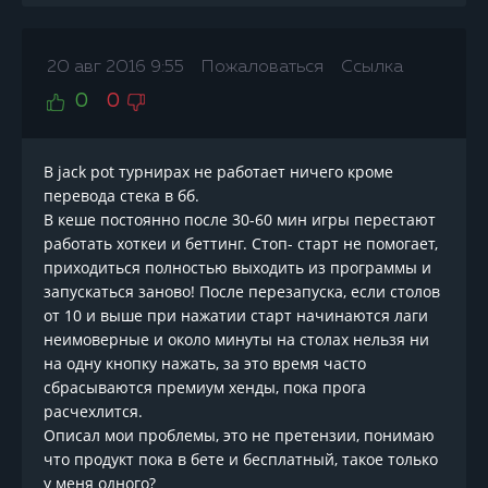
20 авг 2016 9:55
Пожаловаться
Ссылка
0
0
В jack pot турнирах не работает ничего кроме
перевода стека в бб.
В кеше постоянно после 30-60 мин игры перестают
работать хоткеи и беттинг. Стоп- старт не помогает,
приходиться полностью выходить из программы и
запускаться заново! После перезапуска, если столов
от 10 и выше при нажатии старт начинаются лаги
неимоверные и около минуты на столах нельзя ни
на одну кнопку нажать, за это время часто
сбрасываются премиум хенды, пока прога
расчехлится.
Описал мои проблемы, это не претензии, понимаю
что продукт пока в бете и бесплатный, такое только
у меня одного?